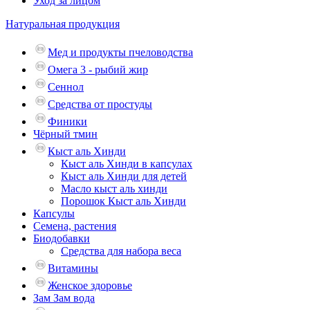
Уход за лицом
Натуральная продукция
Мед и продукты пчеловодства
Омега 3 - рыбий жир
Сеннол
Средства от простуды
Финики
Чёрный тмин
Кыст аль Хинди
Кыст аль Хинди в капсулах
Кыст аль Хинди для детей
Масло кыст аль хинди
Порошок Кыст аль Хинди
Капсулы
Семена, растения
Биодобавки
Средства для набора веса
Витамины
Женское здоровье
Зам Зам вода