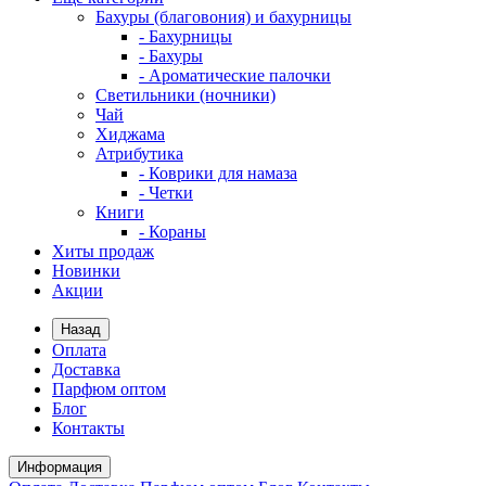
Бахуры (благовония) и бахурницы
- Бахурницы
- Бахуры
- Ароматические палочки
Светильники (ночники)
Чай
Хиджама
Атрибутика
- Коврики для намаза
- Четки
Книги
- Кораны
Хиты продаж
Новинки
Акции
Назад
Оплата
Доставка
Парфюм оптом
Блог
Контакты
Информация