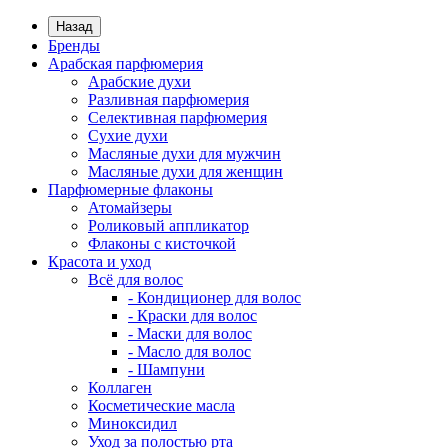
Назад
Бренды
Арабская парфюмерия
Арабские духи
Разливная парфюмерия
Селективная парфюмерия
Сухие духи
Масляные духи для мужчин
Масляные духи для женщин
Парфюмерные флаконы
Атомайзеры
Роликовый аппликатор
Флаконы с кисточкой
Красота и уход
Всё для волос
- Кондиционер для волос
- Краски для волос
- Маски для волос
- Масло для волос
- Шампуни
Коллаген
Косметические масла
Миноксидил
Уход за полостью рта