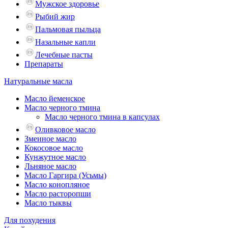
Мужское здоровье
Рыбий жир
Пальмовая пыльца
Назальные капли
Лечебные пасты
Препараты
Натуральные масла
Масло йеменское
Масло черного тмина
Масло черного тмина в капсулах
Оливковое масло
Змеиное масло
Кокосовое масло
Кунжутное масло
Льняное масло
Масло Гаргира (Усьмы)
Масло конопляное
Масло расторопши
Масло тыквы
Для похудения