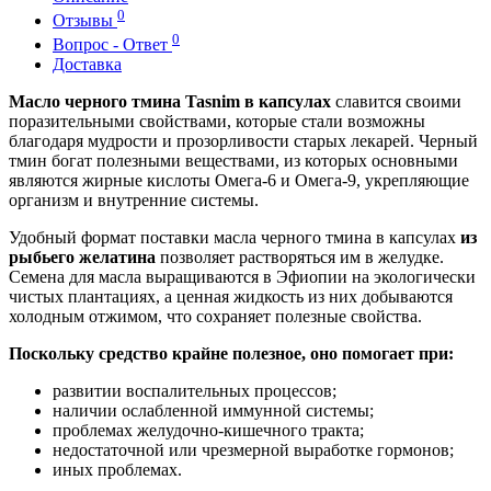
0
Отзывы
0
Вопрос - Ответ
Доставка
Масло черного тмина Tasnim в капсулах
славится своими
поразительными свойствами, которые стали возможны
благодаря мудрости и прозорливости старых лекарей. Черный
тмин богат полезными веществами, из которых основными
являются жирные кислоты Омега-6 и Омега-9, укрепляющие
организм и внутренние системы.
Удобный формат поставки масла черного тмина в капсулах
из
рыбьего желатина
позволяет растворяться им в желудке.
Семена для масла выращиваются в Эфиопии на экологически
чистых плантациях, а ценная жидкость из них добываются
холодным отжимом, что сохраняет полезные свойства.
Поскольку средство крайне полезное, оно помогает при:
развитии воспалительных процессов;
наличии ослабленной иммунной системы;
проблемах желудочно-кишечного тракта;
недостаточной или чрезмерной выработке гормонов;
иных проблемах.