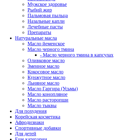
Мужское здоровье
Рыбий жир
Пальмовая пыльца
Назальные капли
Лечебные пасты
Препараты
Натуральные масла
Масло йеменское
Масло черного тмина
- Масло черного тмина в капсулах
Оливковое масло
Змеиное масло
Кокосовое масло
Кунжутное масло
Льняное масло
Масло Гаргира (Усьмы)
Масло конопляное
Масло расторопши
Масло тыквы
Для похудения
Корейская косметика
Афродизиаки
Спортивные добавки
Для детей
Еще категории