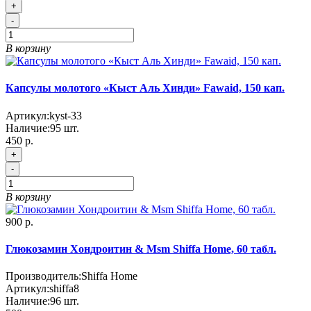
+
-
В корзину
Капсулы молотого «Кыст Аль Хинди» Fawaid, 150 кап.
Артикул:
kyst-33
Наличие:
95
шт.
450 р.
+
-
В корзину
900 р.
Глюкозамин Хондроитин & Msm Shiffa Home, 60 табл.
Производитель:
Shiffa Home
Артикул:
shiffa8
Наличие:
96
шт.