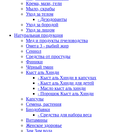
Крема, мази, гели
Мыло, скрабы
Уход за телом
- Дезодоранты
Уход за бородой
Уход за лицом
Натуральная продукция
Мед и продукты пчеловодства
Омега 3 - рыбий жир
Сеннол
Средства от простуды
Финики
Чёрный тмин
Кыст аль Хинди
- Кыст аль Хинди в капсулах
- Кыст аль Хинди для детей
- Масло кыст аль хинди
- Порошок Кыст аль Хинди
Капсулы
Семена, растения
Биодобавки
- Средства для набора веса
Витамины
Женское здоровье
Зам Зам вода