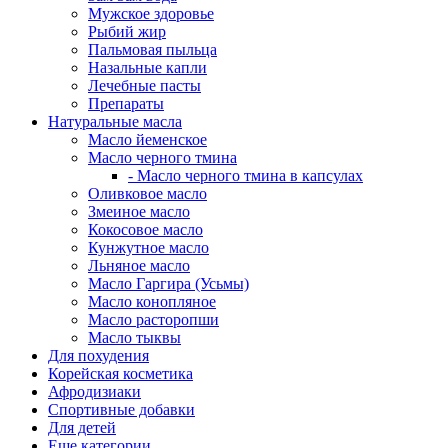
Мужское здоровье
Рыбий жир
Пальмовая пыльца
Назальные капли
Лечебные пасты
Препараты
Натуральные масла
Масло йеменское
Масло черного тмина
- Масло черного тмина в капсулах
Оливковое масло
Змеиное масло
Кокосовое масло
Кунжутное масло
Льняное масло
Масло Гаргира (Усьмы)
Масло конопляное
Масло расторопши
Масло тыквы
Для похудения
Корейская косметика
Афродизиаки
Спортивные добавки
Для детей
Еще категории