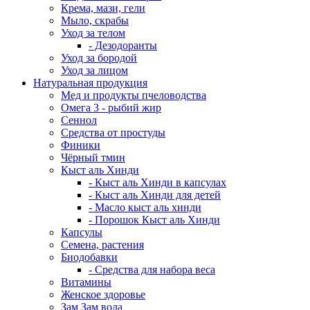
Крема, мази, гели
Мыло, скрабы
Уход за телом
- Дезодоранты
Уход за бородой
Уход за лицом
Натуральная продукция
Мед и продукты пчеловодства
Омега 3 - рыбий жир
Сеннол
Средства от простуды
Финики
Чёрный тмин
Кыст аль Хинди
- Кыст аль Хинди в капсулах
- Кыст аль Хинди для детей
- Масло кыст аль хинди
- Порошок Кыст аль Хинди
Капсулы
Семена, растения
Биодобавки
- Средства для набора веса
Витамины
Женское здоровье
Зам Зам вода