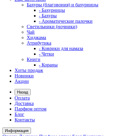
Бахуры (благовония) и бахурницы
- Бахурницы
- Бахуры
- Ароматические палочки
Светильники (ночники)
Чай
Хиджама
Атрибутика
- Коврики для намаза
- Четки
Книги
- Кораны
Хиты продаж
Новинки
Акции
Назад
Оплата
Доставка
Парфюм оптом
Блог
Контакты
Информация