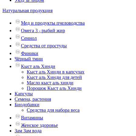
Уход за лицом
Натуральная продукция
Мед и продукты пчеловодства
Омега 3 - рыбий жир
Сеннол
Средства от простуды
Финики
Чёрный тмин
Кыст аль Хинди
Кыст аль Хинди в капсулах
Кыст аль Хинди для детей
Масло кыст аль хинди
Порошок Кыст аль Хинди
Капсулы
Семена, растения
Биодобавки
Средства для набора веса
Витамины
Женское здоровье
Зам Зам вода