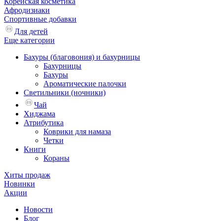
Корейская косметика
Афродизиаки
Спортивные добавки
Для детей
Еще категории
Бахуры (благовония) и бахурницы
Бахурницы
Бахуры
Ароматические палочки
Светильники (ночники)
Чай
Хиджама
Атрибутика
Коврики для намаза
Четки
Книги
Кораны
Хиты продаж
Новинки
Акции
Новости
Блог