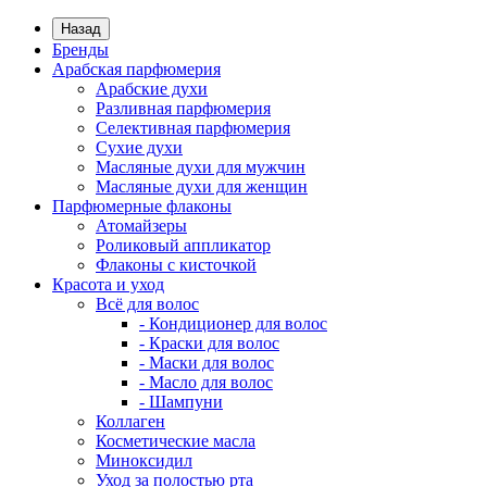
Назад
Бренды
Арабская парфюмерия
Арабские духи
Разливная парфюмерия
Селективная парфюмерия
Сухие духи
Масляные духи для мужчин
Масляные духи для женщин
Парфюмерные флаконы
Атомайзеры
Роликовый аппликатор
Флаконы с кисточкой
Красота и уход
Всё для волос
- Кондиционер для волос
- Краски для волос
- Маски для волос
- Масло для волос
- Шампуни
Коллаген
Косметические масла
Миноксидил
Уход за полостью рта