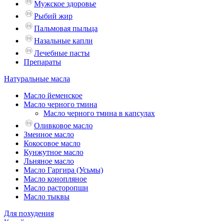
Мужское здоровье
Рыбий жир
Пальмовая пыльца
Назальные капли
Лечебные пасты
Препараты
Натуральные масла
Масло йеменское
Масло черного тмина
Масло черного тмина в капсулах
Оливковое масло
Змеиное масло
Кокосовое масло
Кунжутное масло
Льняное масло
Масло Гаргира (Усьмы)
Масло конопляное
Масло расторопши
Масло тыквы
Для похудения