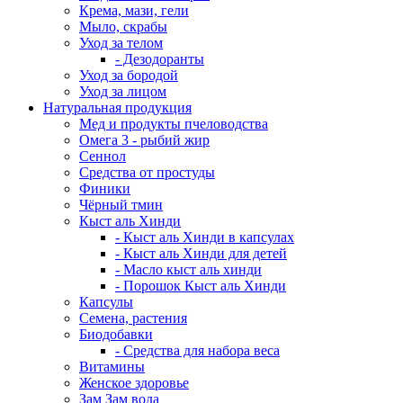
Крема, мази, гели
Мыло, скрабы
Уход за телом
- Дезодоранты
Уход за бородой
Уход за лицом
Натуральная продукция
Мед и продукты пчеловодства
Омега 3 - рыбий жир
Сеннол
Средства от простуды
Финики
Чёрный тмин
Кыст аль Хинди
- Кыст аль Хинди в капсулах
- Кыст аль Хинди для детей
- Масло кыст аль хинди
- Порошок Кыст аль Хинди
Капсулы
Семена, растения
Биодобавки
- Средства для набора веса
Витамины
Женское здоровье
Зам Зам вода