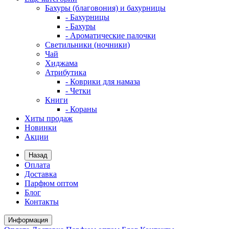
Бахуры (благовония) и бахурницы
- Бахурницы
- Бахуры
- Ароматические палочки
Светильники (ночники)
Чай
Хиджама
Атрибутика
- Коврики для намаза
- Четки
Книги
- Кораны
Хиты продаж
Новинки
Акции
Назад
Оплата
Доставка
Парфюм оптом
Блог
Контакты
Информация