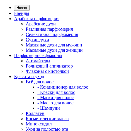
Назад
Бренды
Арабская парфюмерия
Арабские духи
Разливная парфюмерия
Селективная парфюмерия
Сухие духи
Масляные духи для мужчин
Масляные духи для женщин
Парфюмерные флаконы
Атомайзеры
Роликовый аппликатор
Флаконы с кисточкой
Красота и уход
Всё для волос
- Кондиционер для волос
- Краски для волос
- Маски для волос
- Масло для волос
- Шампуни
Коллаген
Косметические масла
Миноксидил
Уход за полостью рта