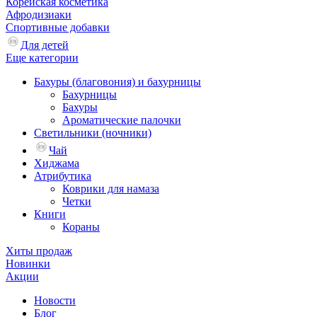
Корейская косметика
Афродизиаки
Спортивные добавки
Для детей
Еще категории
Бахуры (благовония) и бахурницы
Бахурницы
Бахуры
Ароматические палочки
Светильники (ночники)
Чай
Хиджама
Атрибутика
Коврики для намаза
Четки
Книги
Кораны
Хиты продаж
Новинки
Акции
Новости
Блог