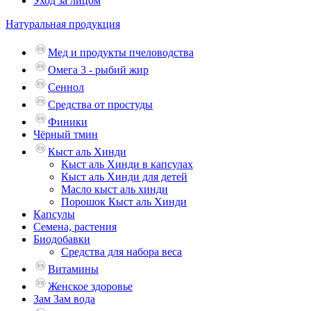
Уход за лицом
Натуральная продукция
Мед и продукты пчеловодства
Омега 3 - рыбий жир
Сеннол
Средства от простуды
Финики
Чёрный тмин
Кыст аль Хинди
Кыст аль Хинди в капсулах
Кыст аль Хинди для детей
Масло кыст аль хинди
Порошок Кыст аль Хинди
Капсулы
Семена, растения
Биодобавки
Средства для набора веса
Витамины
Женское здоровье
Зам Зам вода