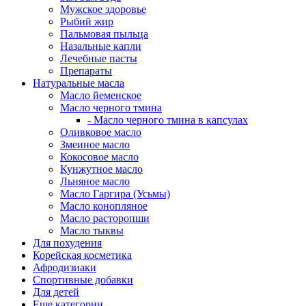
Мужское здоровье
Рыбий жир
Пальмовая пыльца
Назальные капли
Лечебные пасты
Препараты
Натуральные масла
Масло йеменское
Масло черного тмина
- Масло черного тмина в капсулах
Оливковое масло
Змеиное масло
Кокосовое масло
Кунжутное масло
Льняное масло
Масло Гаргира (Усьмы)
Масло конопляное
Масло расторопши
Масло тыквы
Для похудения
Корейская косметика
Афродизиаки
Спортивные добавки
Для детей
Еще категории