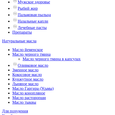
Мужское здоровье
Рыбий жир
Пальмовая пыльца
Назальные капли
Лечебные пасты
Препараты
Натуральные масла
Масло йеменское
Масло черного тмина
Масло черного тмина в капсулах
Оливковое масло
Змеиное масло
Кокосовое масло
Кунжутное масло
Льняное масло
Масло Гаргира (Усьмы)
Масло конопляное
Масло расторопши
Масло тыквы
Для похудения