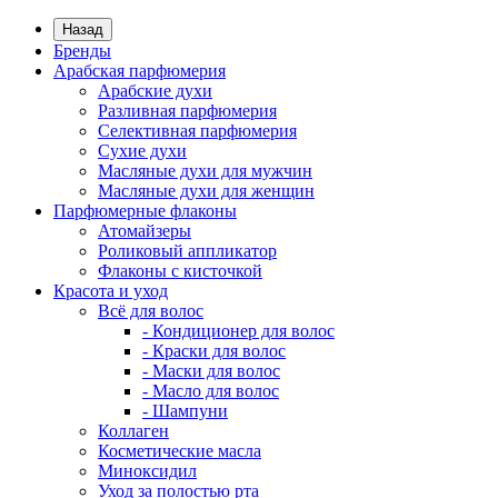
Назад
Бренды
Арабская парфюмерия
Арабские духи
Разливная парфюмерия
Селективная парфюмерия
Сухие духи
Масляные духи для мужчин
Масляные духи для женщин
Парфюмерные флаконы
Атомайзеры
Роликовый аппликатор
Флаконы с кисточкой
Красота и уход
Всё для волос
- Кондиционер для волос
- Краски для волос
- Маски для волос
- Масло для волос
- Шампуни
Коллаген
Косметические масла
Миноксидил
Уход за полостью рта