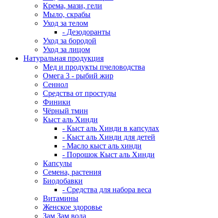
Крема, мази, гели
Мыло, скрабы
Уход за телом
- Дезодоранты
Уход за бородой
Уход за лицом
Натуральная продукция
Мед и продукты пчеловодства
Омега 3 - рыбий жир
Сеннол
Средства от простуды
Финики
Чёрный тмин
Кыст аль Хинди
- Кыст аль Хинди в капсулах
- Кыст аль Хинди для детей
- Масло кыст аль хинди
- Порошок Кыст аль Хинди
Капсулы
Семена, растения
Биодобавки
- Средства для набора веса
Витамины
Женское здоровье
Зам Зам вода