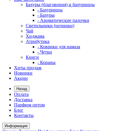
Бахуры (благовония) и бахурницы
- Бахурницы
- Бахуры
- Ароматические палочки
Светильники (ночники)
Чай
Хиджама
Атрибутика
- Коврики для намаза
- Четки
Книги
- Кораны
Хиты продаж
Новинки
Акции
Назад
Оплата
Доставка
Парфюм оптом
Блог
Контакты
Информация