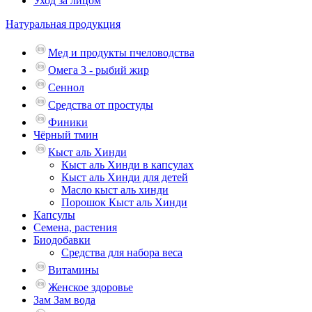
Уход за лицом
Натуральная продукция
Мед и продукты пчеловодства
Омега 3 - рыбий жир
Сеннол
Средства от простуды
Финики
Чёрный тмин
Кыст аль Хинди
Кыст аль Хинди в капсулах
Кыст аль Хинди для детей
Масло кыст аль хинди
Порошок Кыст аль Хинди
Капсулы
Семена, растения
Биодобавки
Средства для набора веса
Витамины
Женское здоровье
Зам Зам вода