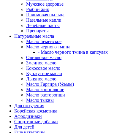
Мужское здоровье
Рыбий жир
Пальмовая пыльца
Назальные капли
Лечебные пасты
Препараты
Натуральные масла
Масло йеменское
Масло черного тмина
- Масло черного тмина в капсулах
Оливковое масло
Змеиное масло
Кокосовое масло
Кунжутное масло
Льняное масло
Масло Гаргира (Усьмы)
Масло конопляное
Масло расторопши
Масло тыквы
Для похудения
Корейская косметика
Афродизиаки
Спортивные добавки
Для детей
Еще категории