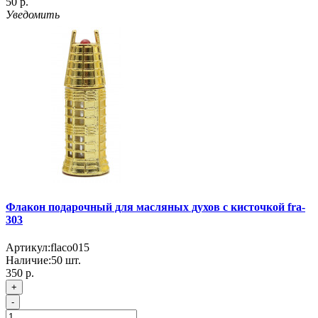
50 р.
Уведомить
Флакон подарочный для масляных духов с кисточкой fra-
303
Артикул:
flaco015
Наличие:
50
шт.
350 р.
+
-