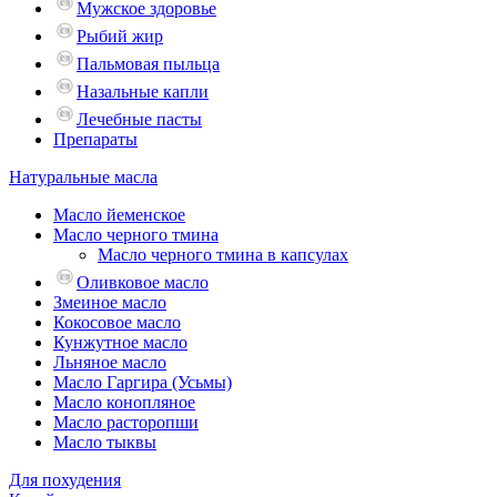
Мужское здоровье
Рыбий жир
Пальмовая пыльца
Назальные капли
Лечебные пасты
Препараты
Натуральные масла
Масло йеменское
Масло черного тмина
Масло черного тмина в капсулах
Оливковое масло
Змеиное масло
Кокосовое масло
Кунжутное масло
Льняное масло
Масло Гаргира (Усьмы)
Масло конопляное
Масло расторопши
Масло тыквы
Для похудения