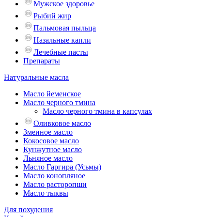
Мужское здоровье
Рыбий жир
Пальмовая пыльца
Назальные капли
Лечебные пасты
Препараты
Натуральные масла
Масло йеменское
Масло черного тмина
Масло черного тмина в капсулах
Оливковое масло
Змеиное масло
Кокосовое масло
Кунжутное масло
Льняное масло
Масло Гаргира (Усьмы)
Масло конопляное
Масло расторопши
Масло тыквы
Для похудения