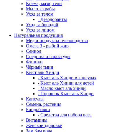
Крема, мази, гели
Мыло, скрабы
Уход за телом
- Дезодоранты
Уход за бородой
Уход за лицом
Натуральная продукция
Мед и продукты пчеловодства
Омега 3 - рыбий жир
Сеннол
Средства от простуды
Финики
Чёрный тмин
Кыст аль Хинди
- Кыст аль Хинди в капсулах
- Кыст аль Хинди для детей
- Масло кыст аль хинди
- Порошок Кыст аль Хинди
Капсулы
Семена, растения
Биодобавки
- Средства для набора веса
Витамины
Женское здоровье
Зам Зам вода