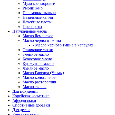
Мужское здоровье
Рыбий жир
Пальмовая пыльца
Назальные капли
Лечебные пасты
Препараты
Натуральные масла
Масло йеменское
Масло черного тмина
- Масло черного тмина в капсулах
Оливковое масло
Змеиное масло
Кокосовое масло
Кунжутное масло
Льняное масло
Масло Гаргира (Усьмы)
Масло конопляное
Масло расторопши
Масло тыквы
Для похудения
Корейская косметика
Афродизиаки
Спортивные добавки
Для детей
Еще категории