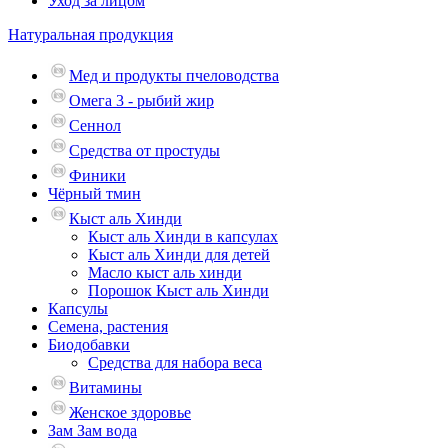
Уход за лицом
Натуральная продукция
Мед и продукты пчеловодства
Омега 3 - рыбий жир
Сеннол
Средства от простуды
Финики
Чёрный тмин
Кыст аль Хинди
Кыст аль Хинди в капсулах
Кыст аль Хинди для детей
Масло кыст аль хинди
Порошок Кыст аль Хинди
Капсулы
Семена, растения
Биодобавки
Средства для набора веса
Витамины
Женское здоровье
Зам Зам вода