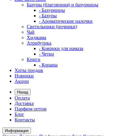
Бахуры (благовония) и бахурницы
- Бахурницы
- Бахуры
- Ароматические палочки
Светильники (ночники)
Чай
Хиджама
Атрибутика
- Коврики для намаза
- Четки
Книги
- Кораны
Хиты продаж
Новинки
Акции
Назад
Оплата
Доставка
Парфюм оптом
Блог
Контакты
Информация