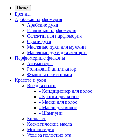
Назад
Бренды
Арабская парфюмерия
Арабские духи
Разливная парфюмерия
Селективная парфюмерия
Сухие духи
Масляные духи для мужчин
Масляные духи для женщин
Парфюмерные флаконы
Атомайзеры
Роликовый аппликатор
Флаконы с кисточкой
Красота и уход
Всё для волос
- Кондиционер для волос
- Краски для волос
- Маски для волос
- Масло для волос
- Шампуни
Коллаген
Косметические масла
Миноксидил
Уход за полостью рта