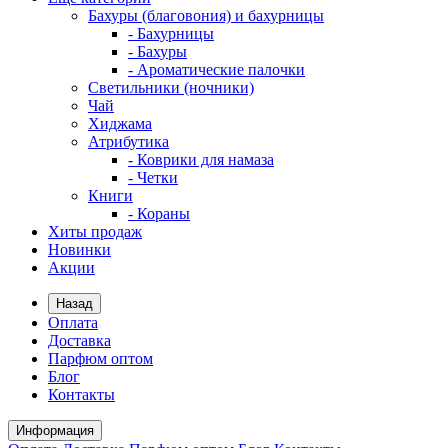
Бахуры (благовония) и бахурницы
- Бахурницы
- Бахуры
- Ароматические палочки
Светильники (ночники)
Чай
Хиджама
Атрибутика
- Коврики для намаза
- Четки
Книги
- Кораны
Хиты продаж
Новинки
Акции
Назад
Оплата
Доставка
Парфюм оптом
Блог
Контакты
Информация