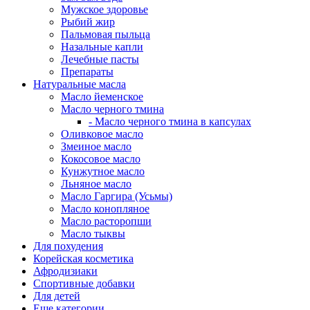
Мужское здоровье
Рыбий жир
Пальмовая пыльца
Назальные капли
Лечебные пасты
Препараты
Натуральные масла
Масло йеменское
Масло черного тмина
- Масло черного тмина в капсулах
Оливковое масло
Змеиное масло
Кокосовое масло
Кунжутное масло
Льняное масло
Масло Гаргира (Усьмы)
Масло конопляное
Масло расторопши
Масло тыквы
Для похудения
Корейская косметика
Афродизиаки
Спортивные добавки
Для детей
Еще категории