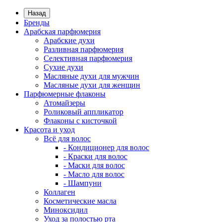
Назад
Бренды
Арабская парфюмерия
Арабские духи
Разливная парфюмерия
Селективная парфюмерия
Сухие духи
Масляные духи для мужчин
Масляные духи для женщин
Парфюмерные флаконы
Атомайзеры
Роликовый аппликатор
Флаконы с кисточкой
Красота и уход
Всё для волос
- Кондиционер для волос
- Краски для волос
- Маски для волос
- Масло для волос
- Шампуни
Коллаген
Косметические масла
Миноксидил
Уход за полостью рта