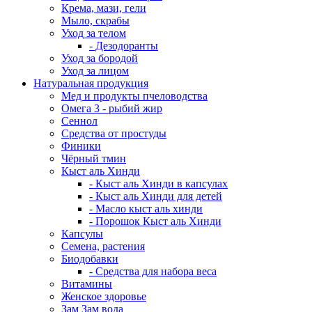
Крема, мази, гели
Мыло, скрабы
Уход за телом
- Дезодоранты
Уход за бородой
Уход за лицом
Натуральная продукция
Мед и продукты пчеловодства
Омега 3 - рыбий жир
Сеннол
Средства от простуды
Финики
Чёрный тмин
Кыст аль Хинди
- Кыст аль Хинди в капсулах
- Кыст аль Хинди для детей
- Масло кыст аль хинди
- Порошок Кыст аль Хинди
Капсулы
Семена, растения
Биодобавки
- Средства для набора веса
Витамины
Женское здоровье
Зам Зам вода