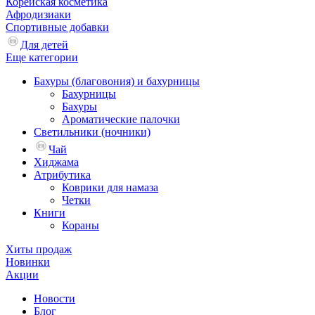
Корейская косметика
Афродизиаки
Спортивные добавки
Для детей
Еще категории
Бахуры (благовония) и бахурницы
Бахурницы
Бахуры
Ароматические палочки
Светильники (ночники)
Чай
Хиджама
Атрибутика
Коврики для намаза
Четки
Книги
Кораны
Хиты продаж
Новинки
Акции
Новости
Блог