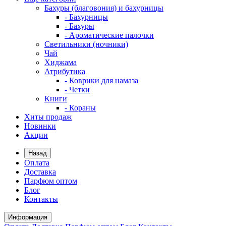
Бахуры (благовония) и бахурницы
- Бахурницы
- Бахуры
- Ароматические палочки
Светильники (ночники)
Чай
Хиджама
Атрибутика
- Коврики для намаза
- Четки
Книги
- Кораны
Хиты продаж
Новинки
Акции
Назад
Оплата
Доставка
Парфюм оптом
Блог
Контакты
Информация