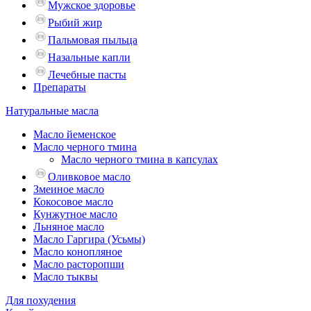
Мужское здоровье
Рыбий жир
Пальмовая пыльца
Назальные капли
Лечебные пасты
Препараты
Натуральные масла
Масло йеменское
Масло черного тмина
Масло черного тмина в капсулах
Оливковое масло
Змеиное масло
Кокосовое масло
Кунжутное масло
Льняное масло
Масло Гаргира (Усьмы)
Масло конопляное
Масло расторопши
Масло тыквы
Для похудения