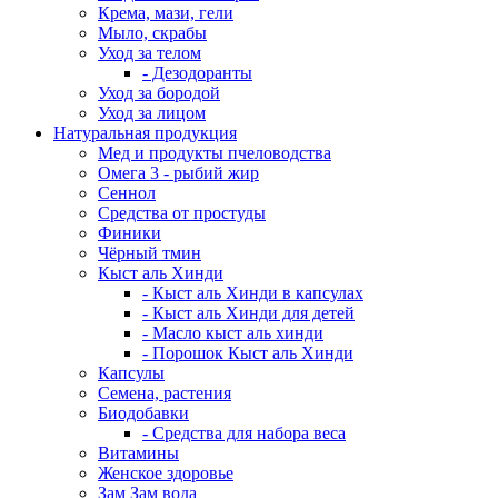
Крема, мази, гели
Мыло, скрабы
Уход за телом
- Дезодоранты
Уход за бородой
Уход за лицом
Натуральная продукция
Мед и продукты пчеловодства
Омега 3 - рыбий жир
Сеннол
Средства от простуды
Финики
Чёрный тмин
Кыст аль Хинди
- Кыст аль Хинди в капсулах
- Кыст аль Хинди для детей
- Масло кыст аль хинди
- Порошок Кыст аль Хинди
Капсулы
Семена, растения
Биодобавки
- Средства для набора веса
Витамины
Женское здоровье
Зам Зам вода