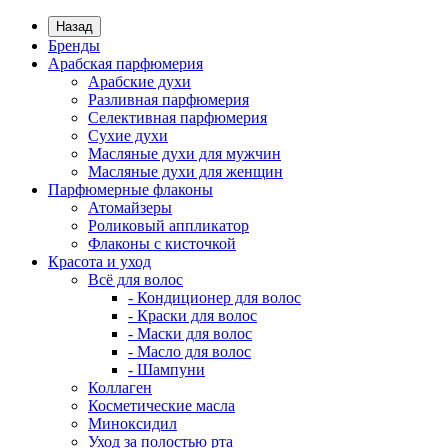
Назад
Бренды
Арабская парфюмерия
Арабские духи
Разливная парфюмерия
Селективная парфюмерия
Сухие духи
Масляные духи для мужчин
Масляные духи для женщин
Парфюмерные флаконы
Атомайзеры
Роликовый аппликатор
Флаконы с кисточкой
Красота и уход
Всё для волос
- Кондиционер для волос
- Краски для волос
- Маски для волос
- Масло для волос
- Шампуни
Коллаген
Косметические масла
Миноксидил
Уход за полостью рта