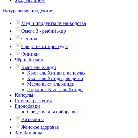
Уход за лицом
Натуральная продукция
Мед и продукты пчеловодства
Омега 3 - рыбий жир
Сеннол
Средства от простуды
Финики
Чёрный тмин
Кыст аль Хинди
Кыст аль Хинди в капсулах
Кыст аль Хинди для детей
Масло кыст аль хинди
Порошок Кыст аль Хинди
Капсулы
Семена, растения
Биодобавки
Средства для набора веса
Витамины
Женское здоровье
Зам Зам вода