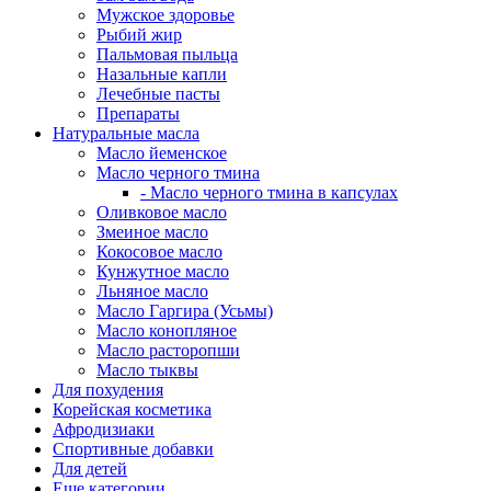
Мужское здоровье
Рыбий жир
Пальмовая пыльца
Назальные капли
Лечебные пасты
Препараты
Натуральные масла
Масло йеменское
Масло черного тмина
- Масло черного тмина в капсулах
Оливковое масло
Змеиное масло
Кокосовое масло
Кунжутное масло
Льняное масло
Масло Гаргира (Усьмы)
Масло конопляное
Масло расторопши
Масло тыквы
Для похудения
Корейская косметика
Афродизиаки
Спортивные добавки
Для детей
Еще категории