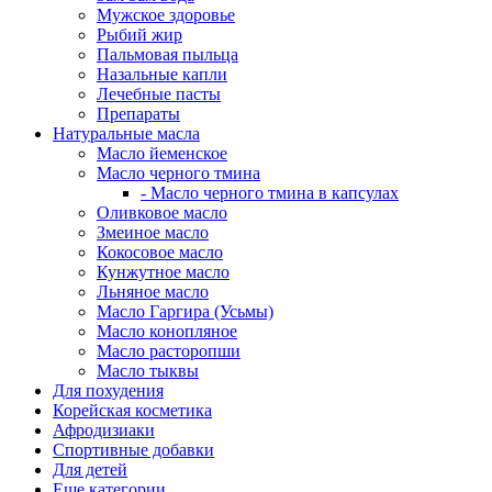
Мужское здоровье
Рыбий жир
Пальмовая пыльца
Назальные капли
Лечебные пасты
Препараты
Натуральные масла
Масло йеменское
Масло черного тмина
- Масло черного тмина в капсулах
Оливковое масло
Змеиное масло
Кокосовое масло
Кунжутное масло
Льняное масло
Масло Гаргира (Усьмы)
Масло конопляное
Масло расторопши
Масло тыквы
Для похудения
Корейская косметика
Афродизиаки
Спортивные добавки
Для детей
Еще категории