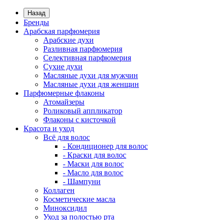
Назад
Бренды
Арабская парфюмерия
Арабские духи
Разливная парфюмерия
Селективная парфюмерия
Сухие духи
Масляные духи для мужчин
Масляные духи для женщин
Парфюмерные флаконы
Атомайзеры
Роликовый аппликатор
Флаконы с кисточкой
Красота и уход
Всё для волос
- Кондиционер для волос
- Краски для волос
- Маски для волос
- Масло для волос
- Шампуни
Коллаген
Косметические масла
Миноксидил
Уход за полостью рта