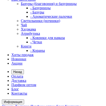
Бахуры (благовония) и бахурницы
- Бахурницы
- Бахуры
- Ароматические палочки
Светильники (ночники)
Чай
Хиджама
Атрибутика
- Коврики для намаза
- Четки
Книги
- Кораны
Хиты продаж
Новинки
Акции
Назад
Оплата
Доставка
Парфюм оптом
Блог
Контакты
Информация