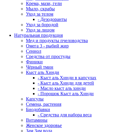
Крема, мази, гели
Мыло, скрабы
Уход за телом
- Дезодоранты
Уход за бородой
Уход за лицом
Натуральная продукция
Мед и продукты пчеловодства
Омега 3 - рыбий жир
Сеннол
Средства от простуды
Финики
Чёрный тмин
Кыст аль Хинди
- Кыст аль Хинди в капсулах
- Кыст аль Хинди для детей
- Масло кыст аль хинди
- Порошок Кыст аль Хинди
Капсулы
Семена, растения
Биодобавки
- Средства для набора веса
Витамины
Женское здоровье
Зам Зам вода