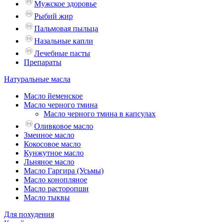
Мужское здоровье
Рыбий жир
Пальмовая пыльца
Назальные капли
Лечебные пасты
Препараты
Натуральные масла
Масло йеменское
Масло черного тмина
Масло черного тмина в капсулах
Оливковое масло
Змеиное масло
Кокосовое масло
Кунжутное масло
Льняное масло
Масло Гаргира (Усьмы)
Масло конопляное
Масло расторопши
Масло тыквы
Для похудения