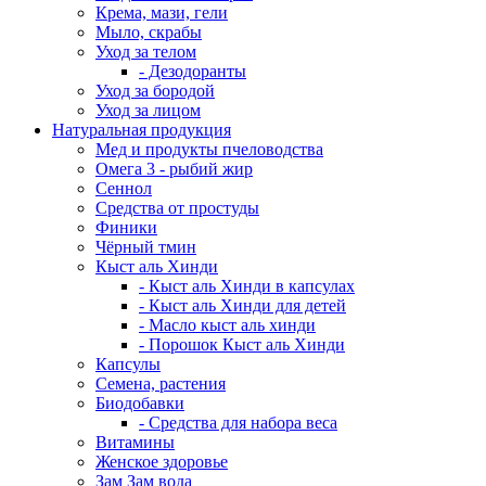
Крема, мази, гели
Мыло, скрабы
Уход за телом
- Дезодоранты
Уход за бородой
Уход за лицом
Натуральная продукция
Мед и продукты пчеловодства
Омега 3 - рыбий жир
Сеннол
Средства от простуды
Финики
Чёрный тмин
Кыст аль Хинди
- Кыст аль Хинди в капсулах
- Кыст аль Хинди для детей
- Масло кыст аль хинди
- Порошок Кыст аль Хинди
Капсулы
Семена, растения
Биодобавки
- Средства для набора веса
Витамины
Женское здоровье
Зам Зам вода