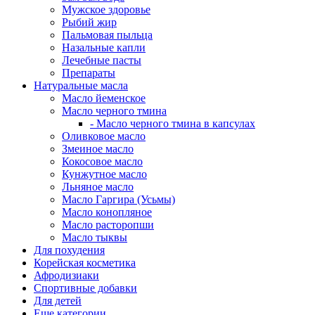
Мужское здоровье
Рыбий жир
Пальмовая пыльца
Назальные капли
Лечебные пасты
Препараты
Натуральные масла
Масло йеменское
Масло черного тмина
- Масло черного тмина в капсулах
Оливковое масло
Змеиное масло
Кокосовое масло
Кунжутное масло
Льняное масло
Масло Гаргира (Усьмы)
Масло конопляное
Масло расторопши
Масло тыквы
Для похудения
Корейская косметика
Афродизиаки
Спортивные добавки
Для детей
Еще категории