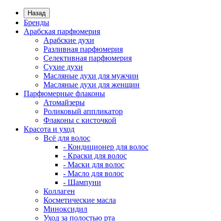
Назад
Бренды
Арабская парфюмерия
Арабские духи
Разливная парфюмерия
Селективная парфюмерия
Сухие духи
Масляные духи для мужчин
Масляные духи для женщин
Парфюмерные флаконы
Атомайзеры
Роликовый аппликатор
Флаконы с кисточкой
Красота и уход
Всё для волос
- Кондиционер для волос
- Краски для волос
- Маски для волос
- Масло для волос
- Шампуни
Коллаген
Косметические масла
Миноксидил
Уход за полостью рта