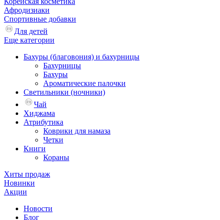
Корейская косметика
Афродизиаки
Спортивные добавки
Для детей
Еще категории
Бахуры (благовония) и бахурницы
Бахурницы
Бахуры
Ароматические палочки
Светильники (ночники)
Чай
Хиджама
Атрибутика
Коврики для намаза
Четки
Книги
Кораны
Хиты продаж
Новинки
Акции
Новости
Блог