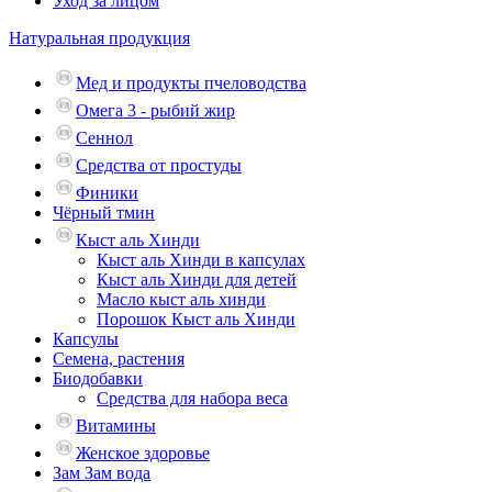
Уход за лицом
Натуральная продукция
Мед и продукты пчеловодства
Омега 3 - рыбий жир
Сеннол
Средства от простуды
Финики
Чёрный тмин
Кыст аль Хинди
Кыст аль Хинди в капсулах
Кыст аль Хинди для детей
Масло кыст аль хинди
Порошок Кыст аль Хинди
Капсулы
Семена, растения
Биодобавки
Средства для набора веса
Витамины
Женское здоровье
Зам Зам вода