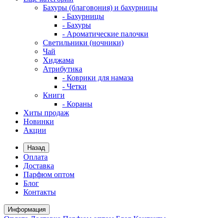
Бахуры (благовония) и бахурницы
- Бахурницы
- Бахуры
- Ароматические палочки
Светильники (ночники)
Чай
Хиджама
Атрибутика
- Коврики для намаза
- Четки
Книги
- Кораны
Хиты продаж
Новинки
Акции
Назад
Оплата
Доставка
Парфюм оптом
Блог
Контакты
Информация