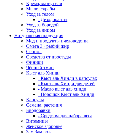
Крема, мази, гели
Мыло, скрабы
Уход за телом
- Дезодоранты
Уход за бородой
Уход за лицом
Натуральная продукция
Мед и продукты пчеловодства
Омега 3 - рыбий жир
Сеннол
Средства от простуды
Финики
Чёрный тмин
Кыст аль Хинди
- Кыст аль Хинди в капсулах
- Кыст аль Хинди для детей
- Масло кыст аль хинди
- Порошок Кыст аль Хинди
Капсулы
Семена, растения
Биодобавки
- Средства для набора веса
Витамины
Женское здоровье
Зам Зам вода