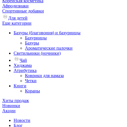
Корейская косметика
Афродизиаки
Спортивные добавки
Для детей
Еще категории
Бахуры (благовония) и бахурницы
Бахурницы
Бахуры
Ароматические палочки
Светильники (ночники)
Чай
Хиджама
Атрибутика
Коврики для намаза
Четки
Книги
Кораны
Хиты продаж
Новинки
Акции
Новости
Блог