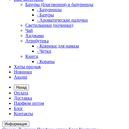
Бахуры (благовония) и бахурницы
- Бахурницы
- Бахуры
- Ароматические палочки
Светильники (ночники)
Чай
Хиджама
Атрибутика
- Коврики для намаза
- Четки
Книги
- Кораны
Хиты продаж
Новинки
Акции
Назад
Оплата
Доставка
Парфюм оптом
Блог
Контакты
Информация