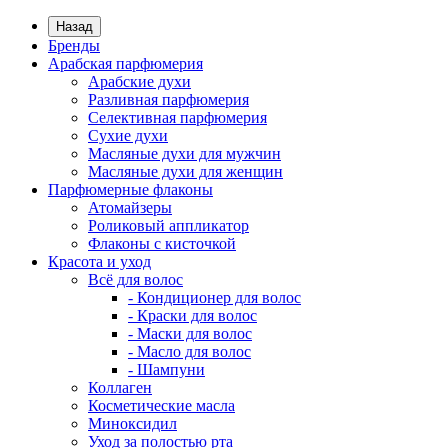
Назад
Бренды
Арабская парфюмерия
Арабские духи
Разливная парфюмерия
Селективная парфюмерия
Сухие духи
Масляные духи для мужчин
Масляные духи для женщин
Парфюмерные флаконы
Атомайзеры
Роликовый аппликатор
Флаконы с кисточкой
Красота и уход
Всё для волос
- Кондиционер для волос
- Краски для волос
- Маски для волос
- Масло для волос
- Шампуни
Коллаген
Косметические масла
Миноксидил
Уход за полостью рта