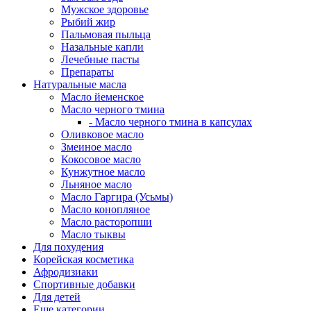
Мужское здоровье
Рыбий жир
Пальмовая пыльца
Назальные капли
Лечебные пасты
Препараты
Натуральные масла
Масло йеменское
Масло черного тмина
- Масло черного тмина в капсулах
Оливковое масло
Змеиное масло
Кокосовое масло
Кунжутное масло
Льняное масло
Масло Гаргира (Усьмы)
Масло конопляное
Масло расторопши
Масло тыквы
Для похудения
Корейская косметика
Афродизиаки
Спортивные добавки
Для детей
Еще категории