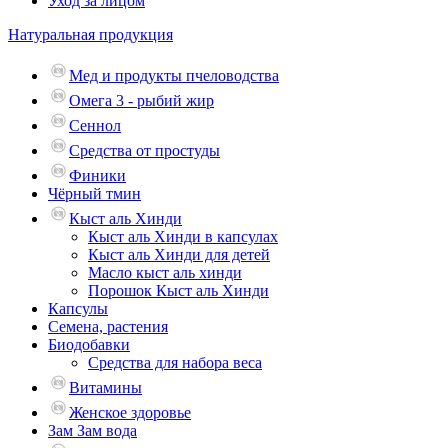
Уход за лицом
Натуральная продукция
Мед и продукты пчеловодства
Омега 3 - рыбий жир
Сеннол
Средства от простуды
Финики
Чёрный тмин
Кыст аль Хинди
Кыст аль Хинди в капсулах
Кыст аль Хинди для детей
Масло кыст аль хинди
Порошок Кыст аль Хинди
Капсулы
Семена, растения
Биодобавки
Средства для набора веса
Витамины
Женское здоровье
Зам Зам вода