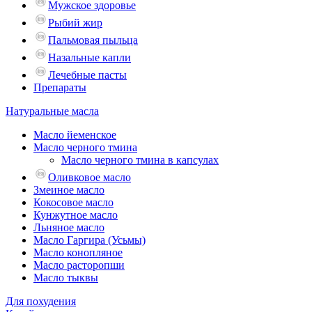
Мужское здоровье
Рыбий жир
Пальмовая пыльца
Назальные капли
Лечебные пасты
Препараты
Натуральные масла
Масло йеменское
Масло черного тмина
Масло черного тмина в капсулах
Оливковое масло
Змеиное масло
Кокосовое масло
Кунжутное масло
Льняное масло
Масло Гаргира (Усьмы)
Масло конопляное
Масло расторопши
Масло тыквы
Для похудения