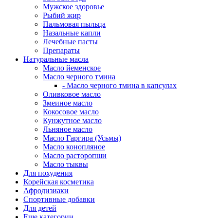
Мужское здоровье
Рыбий жир
Пальмовая пыльца
Назальные капли
Лечебные пасты
Препараты
Натуральные масла
Масло йеменское
Масло черного тмина
- Масло черного тмина в капсулах
Оливковое масло
Змеиное масло
Кокосовое масло
Кунжутное масло
Льняное масло
Масло Гаргира (Усьмы)
Масло конопляное
Масло расторопши
Масло тыквы
Для похудения
Корейская косметика
Афродизиаки
Спортивные добавки
Для детей
Еще категории