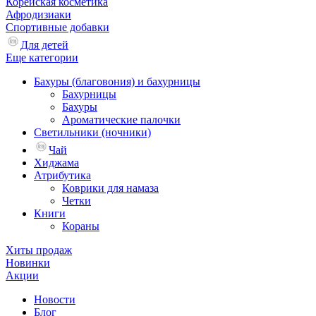
Корейская косметика
Афродизиаки
Спортивные добавки
Для детей
Еще категории
Бахуры (благовония) и бахурницы
Бахурницы
Бахуры
Ароматические палочки
Светильники (ночники)
Чай
Хиджама
Атрибутика
Коврики для намаза
Четки
Книги
Кораны
Хиты продаж
Новинки
Акции
Новости
Блог