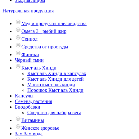
Уход за лицом
Натуральная продукция
Мед и продукты пчеловодства
Омега 3 - рыбий жир
Сеннол
Средства от простуды
Финики
Чёрный тмин
Кыст аль Хинди
Кыст аль Хинди в капсулах
Кыст аль Хинди для детей
Масло кыст аль хинди
Порошок Кыст аль Хинди
Капсулы
Семена, растения
Биодобавки
Средства для набора веса
Витамины
Женское здоровье
Зам Зам вода