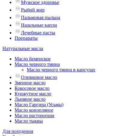
Мужское здоровье
Рыбий жир
Пальмовая пыльца
Назальные капли
Лечебные пасты
Препараты
Натуральные масла
Масло йеменское
Масло черного тмина
Масло черного тмина в капсулах
Оливковое масло
Змеиное масло
Кокосовое масло
Кунжутное масло
Льняное масло
Масло Гаргира (Усьмы)
Масло конопляное
Масло расторопши
Масло тыквы
Для похудения