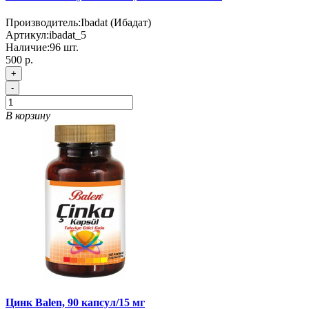
Производитель:
Ibadat (Ибадат)
Артикул:
ibadat_5
Наличие:
96
шт.
500 р.
+
-
В корзину
Цинк Balen, 90 капсул/15 мг