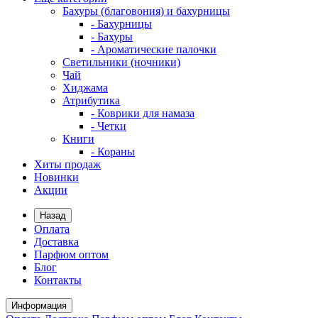
Бахуры (благовония) и бахурницы
- Бахурницы
- Бахуры
- Ароматические палочки
Светильники (ночники)
Чай
Хиджама
Атрибутика
- Коврики для намаза
- Четки
Книги
- Кораны
Хиты продаж
Новинки
Акции
Назад
Оплата
Доставка
Парфюм оптом
Блог
Контакты
Информация