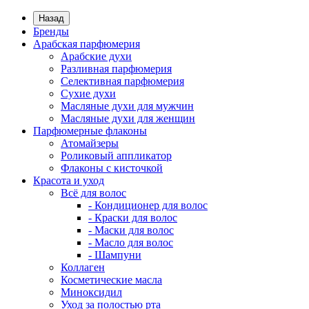
Назад
Бренды
Арабская парфюмерия
Арабские духи
Разливная парфюмерия
Селективная парфюмерия
Сухие духи
Масляные духи для мужчин
Масляные духи для женщин
Парфюмерные флаконы
Атомайзеры
Роликовый аппликатор
Флаконы с кисточкой
Красота и уход
Всё для волос
- Кондиционер для волос
- Краски для волос
- Маски для волос
- Масло для волос
- Шампуни
Коллаген
Косметические масла
Миноксидил
Уход за полостью рта