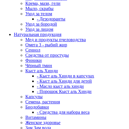
Крема, мази, гели
Мыло, скрабы
Уход за телом
- Дезодоранты
Уход за бородой
Уход за лицом
Натуральная продукция
Мед и продукты пчеловодства
Омега 3 - рыбий жир
Сеннол
Средства от простуды
Финики
Чёрный тмин
Кыст аль Хинди
- Кыст аль Хинди в капсулах
- Кыст аль Хинди для детей
- Масло кыст аль хинди
- Порошок Кыст аль Хинди
Капсулы
Семена, растения
Биодобавки
- Средства для набора веса
Витамины
Женское здоровье
Зам Зам вода