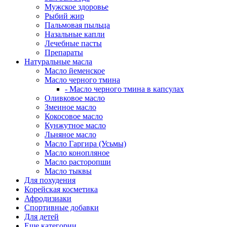
Мужское здоровье
Рыбий жир
Пальмовая пыльца
Назальные капли
Лечебные пасты
Препараты
Натуральные масла
Масло йеменское
Масло черного тмина
- Масло черного тмина в капсулах
Оливковое масло
Змеиное масло
Кокосовое масло
Кунжутное масло
Льняное масло
Масло Гаргира (Усьмы)
Масло конопляное
Масло расторопши
Масло тыквы
Для похудения
Корейская косметика
Афродизиаки
Спортивные добавки
Для детей
Еще категории