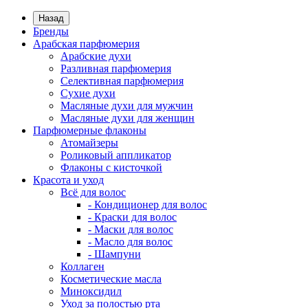
Назад
Бренды
Арабская парфюмерия
Арабские духи
Разливная парфюмерия
Селективная парфюмерия
Сухие духи
Масляные духи для мужчин
Масляные духи для женщин
Парфюмерные флаконы
Атомайзеры
Роликовый аппликатор
Флаконы с кисточкой
Красота и уход
Всё для волос
- Кондиционер для волос
- Краски для волос
- Маски для волос
- Масло для волос
- Шампуни
Коллаген
Косметические масла
Миноксидил
Уход за полостью рта