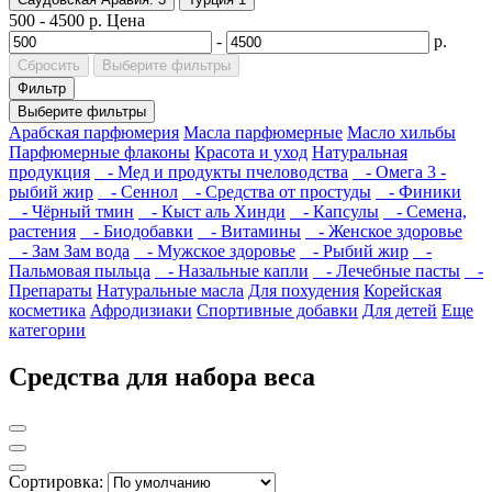
500
-
4500
р.
Цена
-
р.
Сбросить
Выберите фильтры
Фильтр
Выберите фильтры
Арабская парфюмерия
Масла парфюмерные
Масло хильбы
Парфюмерные флаконы
Красота и уход
Натуральная
продукция
- Мед и продукты пчеловодства
- Омега 3 -
рыбий жир
- Сеннол
- Средства от простуды
- Финики
- Чёрный тмин
- Кыст аль Хинди
- Капсулы
- Семена,
растения
- Биодобавки
- Витамины
- Женское здоровье
- Зам Зам вода
- Мужское здоровье
- Рыбий жир
-
Пальмовая пыльца
- Назальные капли
- Лечебные пасты
-
Препараты
Натуральные масла
Для похудения
Корейская
косметика
Афродизиаки
Спортивные добавки
Для детей
Еще
категории
Средства для набора веса
Сортировка: