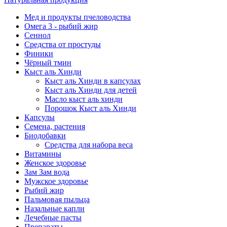
Мед и продукты пчеловодства
Омега 3 - рыбий жир
Сеннол
Средства от простуды
Финики
Чёрный тмин
Кыст аль Хинди
Кыст аль Хинди в капсулах
Кыст аль Хинди для детей
Масло кыст аль хинди
Порошок Кыст аль Хинди
Капсулы
Семена, растения
Биодобавки
Средства для набора веса
Витамины
Женское здоровье
Зам Зам вода
Мужское здоровье
Рыбий жир
Пальмовая пыльца
Назальные капли
Лечебные пасты
Препараты