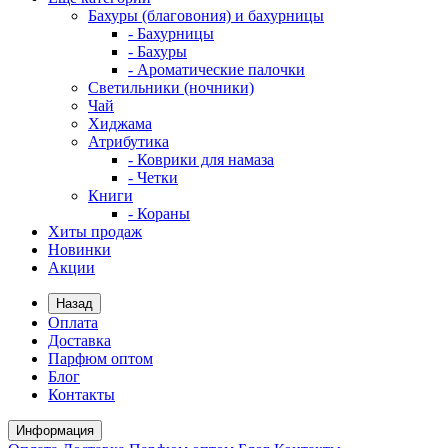
Бахуры (благовония) и бахурницы
- Бахурницы
- Бахуры
- Ароматические палочки
Светильники (ночники)
Чай
Хиджама
Атрибутика
- Коврики для намаза
- Четки
Книги
- Кораны
Хиты продаж
Новинки
Акции
Назад
Оплата
Доставка
Парфюм оптом
Блог
Контакты
Информация