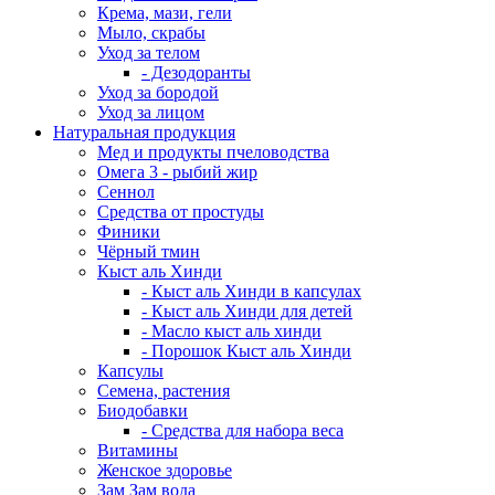
Крема, мази, гели
Мыло, скрабы
Уход за телом
- Дезодоранты
Уход за бородой
Уход за лицом
Натуральная продукция
Мед и продукты пчеловодства
Омега 3 - рыбий жир
Сеннол
Средства от простуды
Финики
Чёрный тмин
Кыст аль Хинди
- Кыст аль Хинди в капсулах
- Кыст аль Хинди для детей
- Масло кыст аль хинди
- Порошок Кыст аль Хинди
Капсулы
Семена, растения
Биодобавки
- Средства для набора веса
Витамины
Женское здоровье
Зам Зам вода