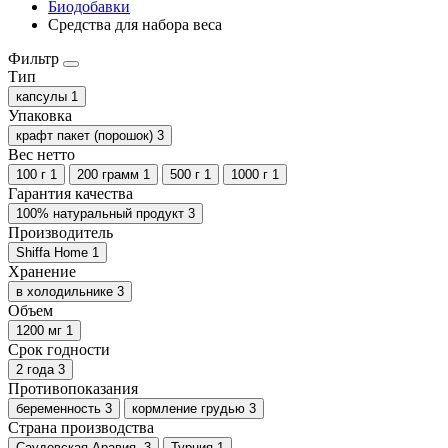
Биодобавки
Средства для набора веса
Фильтр
Тип
капсулы
1
Упаковка
крафт пакет (порошок)
3
Вес нетто
100 г
1
200 грамм
1
500 г
1
1000 г
1
Гарантия качества
100% натуральный продукт
3
Производитель
Shiffa Home
1
Хранение
в холодильнике
3
Объем
1200 мг
1
Срок годности
2 года
3
Противопоказания
беременность
3
кормление грудью
3
Страна производства
Саудовская Аравия.
3
Турция
1