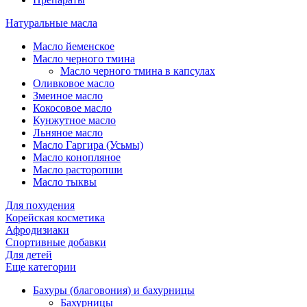
Натуральные масла
Масло йеменское
Масло черного тмина
Масло черного тмина в капсулах
Оливковое масло
Змеиное масло
Кокосовое масло
Кунжутное масло
Льняное масло
Масло Гаргира (Усьмы)
Масло конопляное
Масло расторопши
Масло тыквы
Для похудения
Корейская косметика
Афродизиаки
Спортивные добавки
Для детей
Еще категории
Бахуры (благовония) и бахурницы
Бахурницы