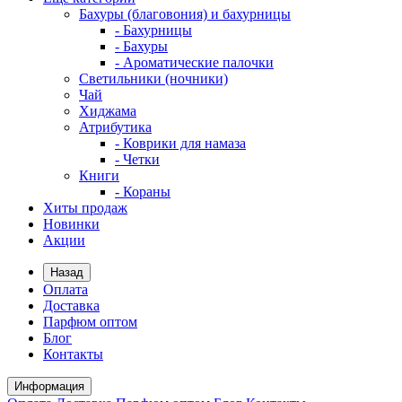
Бахуры (благовония) и бахурницы
- Бахурницы
- Бахуры
- Ароматические палочки
Светильники (ночники)
Чай
Хиджама
Атрибутика
- Коврики для намаза
- Четки
Книги
- Кораны
Хиты продаж
Новинки
Акции
Назад
Оплата
Доставка
Парфюм оптом
Блог
Контакты
Информация