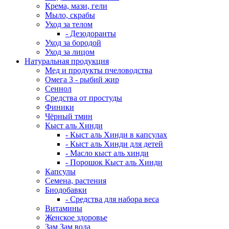
Крема, мази, гели
Мыло, скрабы
Уход за телом
- Дезодоранты
Уход за бородой
Уход за лицом
Натуральная продукция
Мед и продукты пчеловодства
Омега 3 - рыбий жир
Сеннол
Средства от простуды
Финики
Чёрный тмин
Кыст аль Хинди
- Кыст аль Хинди в капсулах
- Кыст аль Хинди для детей
- Масло кыст аль хинди
- Порошок Кыст аль Хинди
Капсулы
Семена, растения
Биодобавки
- Средства для набора веса
Витамины
Женское здоровье
Зам Зам вода