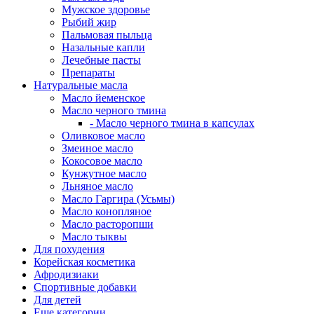
Мужское здоровье
Рыбий жир
Пальмовая пыльца
Назальные капли
Лечебные пасты
Препараты
Натуральные масла
Масло йеменское
Масло черного тмина
- Масло черного тмина в капсулах
Оливковое масло
Змеиное масло
Кокосовое масло
Кунжутное масло
Льняное масло
Масло Гаргира (Усьмы)
Масло конопляное
Масло расторопши
Масло тыквы
Для похудения
Корейская косметика
Афродизиаки
Спортивные добавки
Для детей
Еще категории