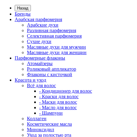
Назад
Бренды
Арабская парфюмерия
Арабские духи
Разливная парфюмерия
Селективная парфюмерия
Сухие духи
Масляные духи для мужчин
Масляные духи для женщин
Парфюмерные флаконы
Атомайзеры
Роликовый аппликатор
Флаконы с кисточкой
Красота и уход
Всё для волос
- Кондиционер для волос
- Краски для волос
- Маски для волос
- Масло для волос
- Шампуни
Коллаген
Косметические масла
Миноксидил
Уход за полостью рта