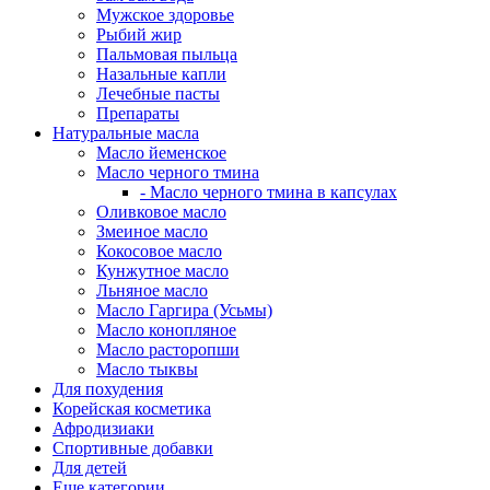
Мужское здоровье
Рыбий жир
Пальмовая пыльца
Назальные капли
Лечебные пасты
Препараты
Натуральные масла
Масло йеменское
Масло черного тмина
- Масло черного тмина в капсулах
Оливковое масло
Змеиное масло
Кокосовое масло
Кунжутное масло
Льняное масло
Масло Гаргира (Усьмы)
Масло конопляное
Масло расторопши
Масло тыквы
Для похудения
Корейская косметика
Афродизиаки
Спортивные добавки
Для детей
Еще категории