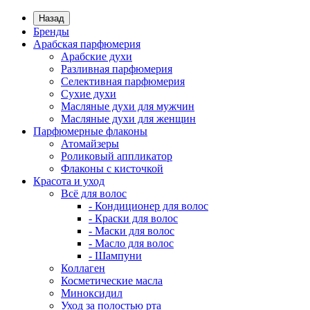
Назад
Бренды
Арабская парфюмерия
Арабские духи
Разливная парфюмерия
Селективная парфюмерия
Сухие духи
Масляные духи для мужчин
Масляные духи для женщин
Парфюмерные флаконы
Атомайзеры
Роликовый аппликатор
Флаконы с кисточкой
Красота и уход
Всё для волос
- Кондиционер для волос
- Краски для волос
- Маски для волос
- Масло для волос
- Шампуни
Коллаген
Косметические масла
Миноксидил
Уход за полостью рта