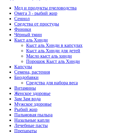
Мед и продукты пчеловодства
Омега 3 - рыбий жир
Сеннол
Средства от простуды
Финики
Чёрный тмин
Кыст аль Хинди
Кыст аль Хинди в капсулах
Кыст аль Хинди для детей
Масло кыст аль хинди
Порошок Кыст аль Хинди
Капсулы
Семена, растения
Биодобавки
Средства для набора веса
Витамины
Женское здоровье
Зам Зам вода
Мужское здоровье
Рыбий жир
Пальмовая пыльца
Назальные капли
Лечебные пасты
Препараты