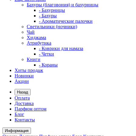
Бахуры (благовония) и бахурницы
- Бахурницы
- Бахуры
- Ароматические палочки
Светильники (ночники)
Чай
Хиджама
Атрибутика
- Коврики для намаза
- Четки
Книги
- Кораны
Хиты продаж
Новинки
Акции
Назад
Оплата
Доставка
Парфюм оптом
Блог
Контакты
Информация