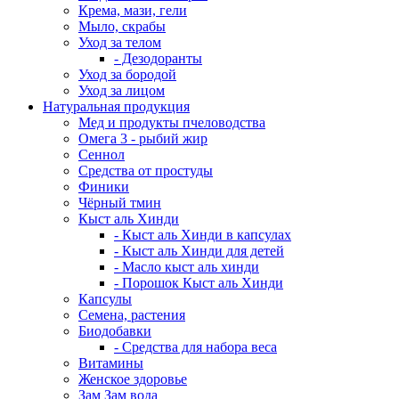
Крема, мази, гели
Мыло, скрабы
Уход за телом
- Дезодоранты
Уход за бородой
Уход за лицом
Натуральная продукция
Мед и продукты пчеловодства
Омега 3 - рыбий жир
Сеннол
Средства от простуды
Финики
Чёрный тмин
Кыст аль Хинди
- Кыст аль Хинди в капсулах
- Кыст аль Хинди для детей
- Масло кыст аль хинди
- Порошок Кыст аль Хинди
Капсулы
Семена, растения
Биодобавки
- Средства для набора веса
Витамины
Женское здоровье
Зам Зам вода