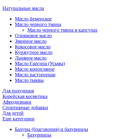
Натуральные масла
Масло йеменское
Масло черного тмина
Масло черного тмина в капсулах
Оливковое масло
Змеиное масло
Кокосовое масло
Кунжутное масло
Льняное масло
Масло Гаргира (Усьмы)
Масло конопляное
Масло расторопши
Масло тыквы
Для похудения
Корейская косметика
Афродизиаки
Спортивные добавки
Для детей
Еще категории
Бахуры (благовония) и бахурницы
Бахурницы