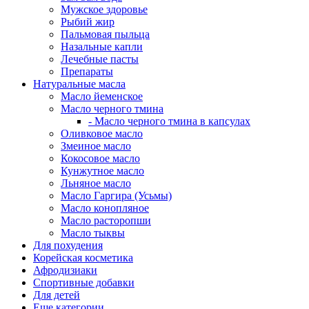
Мужское здоровье
Рыбий жир
Пальмовая пыльца
Назальные капли
Лечебные пасты
Препараты
Натуральные масла
Масло йеменское
Масло черного тмина
- Масло черного тмина в капсулах
Оливковое масло
Змеиное масло
Кокосовое масло
Кунжутное масло
Льняное масло
Масло Гаргира (Усьмы)
Масло конопляное
Масло расторопши
Масло тыквы
Для похудения
Корейская косметика
Афродизиаки
Спортивные добавки
Для детей
Еще категории