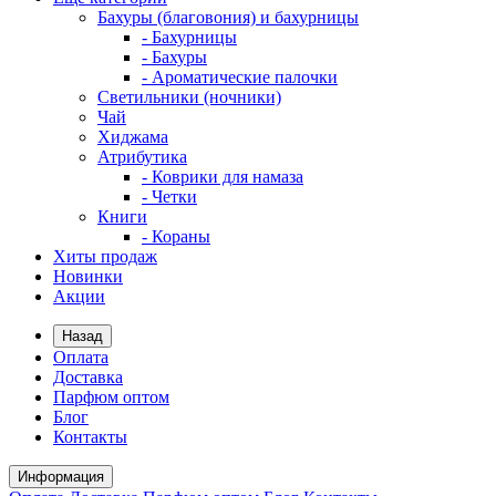
Бахуры (благовония) и бахурницы
- Бахурницы
- Бахуры
- Ароматические палочки
Светильники (ночники)
Чай
Хиджама
Атрибутика
- Коврики для намаза
- Четки
Книги
- Кораны
Хиты продаж
Новинки
Акции
Назад
Оплата
Доставка
Парфюм оптом
Блог
Контакты
Информация