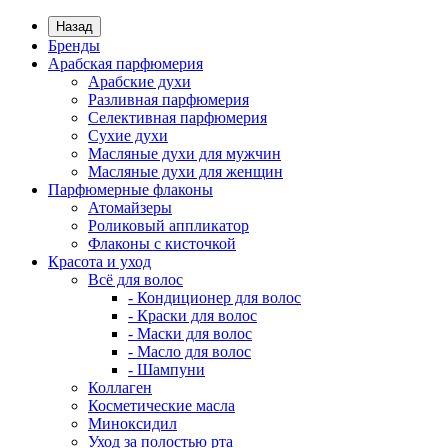
Назад
Бренды
Арабская парфюмерия
Арабские духи
Разливная парфюмерия
Селективная парфюмерия
Сухие духи
Масляные духи для мужчин
Масляные духи для женщин
Парфюмерные флаконы
Атомайзеры
Роликовый аппликатор
Флаконы с кисточкой
Красота и уход
Всё для волос
- Кондиционер для волос
- Краски для волос
- Маски для волос
- Масло для волос
- Шампуни
Коллаген
Косметические масла
Миноксидил
Уход за полостью рта