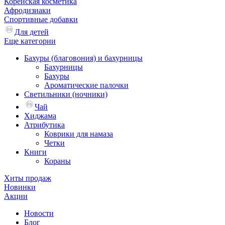
Корейская косметика
Афродизиаки
Спортивные добавки
Для детей
Еще категории
Бахуры (благовония) и бахурницы
Бахурницы
Бахуры
Ароматические палочки
Светильники (ночники)
Чай
Хиджама
Атрибутика
Коврики для намаза
Четки
Книги
Кораны
Хиты продаж
Новинки
Акции
Новости
Блог