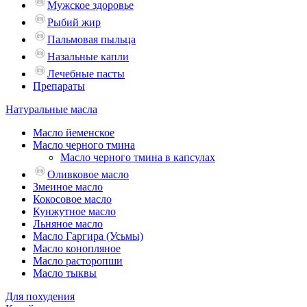
Мужское здоровье
Рыбий жир
Пальмовая пыльца
Назальные капли
Лечебные пасты
Препараты
Натуральные масла
Масло йеменское
Масло черного тмина
Масло черного тмина в капсулах
Оливковое масло
Змеиное масло
Кокосовое масло
Кунжутное масло
Льняное масло
Масло Гаргира (Усьмы)
Масло конопляное
Масло расторопши
Масло тыквы
Для похудения