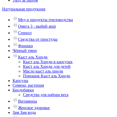
Уход за лицом
Натуральная продукция
Мед и продукты пчеловодства
Омега 3 - рыбий жир
Сеннол
Средства от простуды
Финики
Чёрный тмин
Кыст аль Хинди
Кыст аль Хинди в капсулах
Кыст аль Хинди для детей
Масло кыст аль хинди
Порошок Кыст аль Хинди
Капсулы
Семена, растения
Биодобавки
Средства для набора веса
Витамины
Женское здоровье
Зам Зам вода