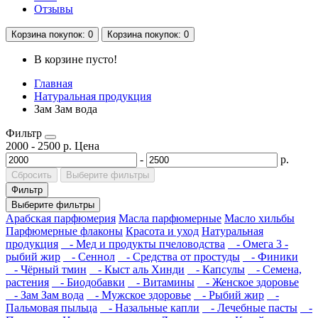
Отзывы
Корзина
покупок
: 0
Корзина
покупок
: 0
В корзине пусто!
Главная
Натуральная продукция
Зам Зам вода
Фильтр
2000
-
2500
р.
Цена
-
р.
Сбросить
Выберите фильтры
Фильтр
Выберите фильтры
Арабская парфюмерия
Масла парфюмерные
Масло хильбы
Парфюмерные флаконы
Красота и уход
Натуральная
продукция
- Мед и продукты пчеловодства
- Омега 3 -
рыбий жир
- Сеннол
- Средства от простуды
- Финики
- Чёрный тмин
- Кыст аль Хинди
- Капсулы
- Семена,
растения
- Биодобавки
- Витамины
- Женское здоровье
- Зам Зам вода
- Мужское здоровье
- Рыбий жир
-
Пальмовая пыльца
- Назальные капли
- Лечебные пасты
-