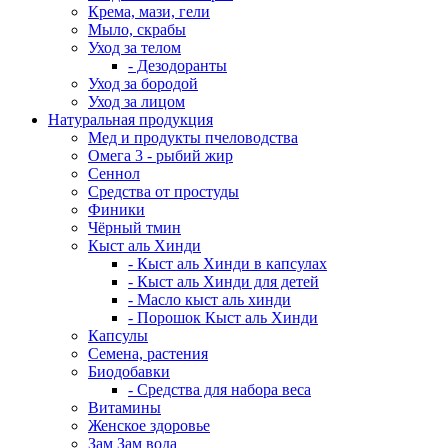
Крема, мази, гели
Мыло, скрабы
Уход за телом
- Дезодоранты
Уход за бородой
Уход за лицом
Натуральная продукция
Мед и продукты пчеловодства
Омега 3 - рыбий жир
Сеннол
Средства от простуды
Финики
Чёрный тмин
Кыст аль Хинди
- Кыст аль Хинди в капсулах
- Кыст аль Хинди для детей
- Масло кыст аль хинди
- Порошок Кыст аль Хинди
Капсулы
Семена, растения
Биодобавки
- Средства для набора веса
Витамины
Женское здоровье
Зам Зам вода