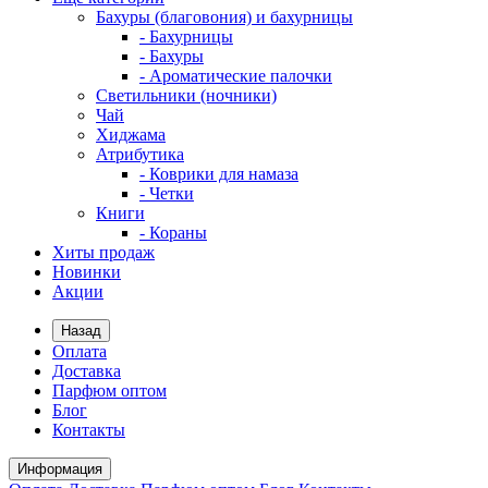
Бахуры (благовония) и бахурницы
- Бахурницы
- Бахуры
- Ароматические палочки
Светильники (ночники)
Чай
Хиджама
Атрибутика
- Коврики для намаза
- Четки
Книги
- Кораны
Хиты продаж
Новинки
Акции
Назад
Оплата
Доставка
Парфюм оптом
Блог
Контакты
Информация