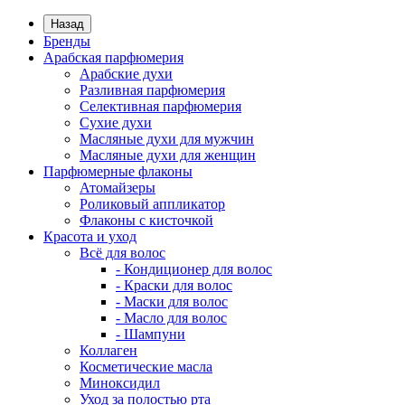
Назад
Бренды
Арабская парфюмерия
Арабские духи
Разливная парфюмерия
Селективная парфюмерия
Сухие духи
Масляные духи для мужчин
Масляные духи для женщин
Парфюмерные флаконы
Атомайзеры
Роликовый аппликатор
Флаконы с кисточкой
Красота и уход
Всё для волос
- Кондиционер для волос
- Краски для волос
- Маски для волос
- Масло для волос
- Шампуни
Коллаген
Косметические масла
Миноксидил
Уход за полостью рта