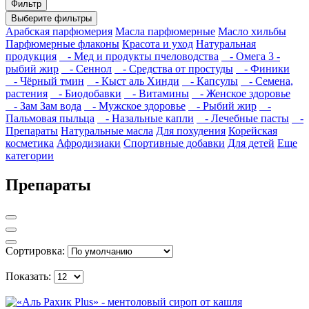
Фильтр
Выберите фильтры
Арабская парфюмерия
Масла парфюмерные
Масло хильбы
Парфюмерные флаконы
Красота и уход
Натуральная
продукция
- Мед и продукты пчеловодства
- Омега 3 -
рыбий жир
- Сеннол
- Средства от простуды
- Финики
- Чёрный тмин
- Кыст аль Хинди
- Капсулы
- Семена,
растения
- Биодобавки
- Витамины
- Женское здоровье
- Зам Зам вода
- Мужское здоровье
- Рыбий жир
-
Пальмовая пыльца
- Назальные капли
- Лечебные пасты
-
Препараты
Натуральные масла
Для похудения
Корейская
косметика
Афродизиаки
Спортивные добавки
Для детей
Еще
категории
Препараты
Сортировка:
Показать: