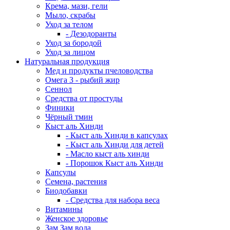
Крема, мази, гели
Мыло, скрабы
Уход за телом
- Дезодоранты
Уход за бородой
Уход за лицом
Натуральная продукция
Мед и продукты пчеловодства
Омега 3 - рыбий жир
Сеннол
Средства от простуды
Финики
Чёрный тмин
Кыст аль Хинди
- Кыст аль Хинди в капсулах
- Кыст аль Хинди для детей
- Масло кыст аль хинди
- Порошок Кыст аль Хинди
Капсулы
Семена, растения
Биодобавки
- Средства для набора веса
Витамины
Женское здоровье
Зам Зам вода