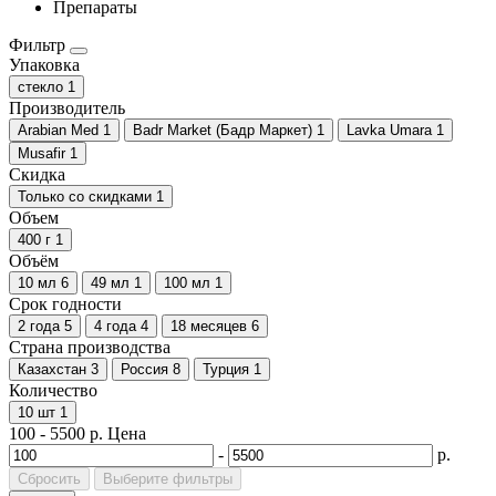
Препараты
Фильтр
Упаковка
стекло
1
Производитель
Arabian Med
1
Badr Market (Бадр Маркет)
1
Lavka Umara
1
Musafir
1
Скидка
Только со cкидками
1
Объем
400 г
1
Объём
10 мл
6
49 мл
1
100 мл
1
Срок годности
2 года
5
4 года
4
18 месяцев
6
Страна производства
Казахстан
3
Россия
8
Турция
1
Количество
10 шт
1
100
-
5500
р.
Цена
-
р.
Сбросить
Выберите фильтры