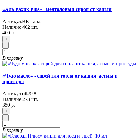
«Аль Рахик Plus» - ментоловый сироп от кашля
Артикул:
BB-1252
Наличие:
462
шт.
400 р.
+
-
В корзину
«Чудо масло» - спрей для горла от кашля, астмы и
простуды
Артикул:
oil-928
Наличие:
273
шт.
350 р.
+
-
В корзину