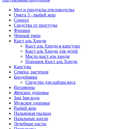
Мед и продукты пчеловодства
Омега 3 - рыбий жир
Сеннол
Средства от простуды
Финики
Чёрный тмин
Кыст аль Хинди
Кыст аль Хинди в капсулах
Кыст аль Хинди для детей
Масло кыст аль хинди
Порошок Кыст аль Хинди
Капсулы
Семена, растения
Биодобавки
Средства для набора веса
Витамины
Женское здоровье
Зам Зам вода
Мужское здоровье
Рыбий жир
Пальмовая пыльца
Назальные капли
Лечебные пасты
Препараты