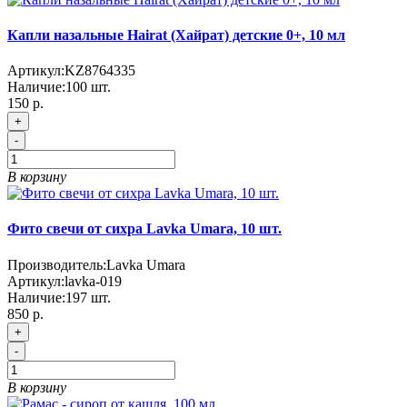
Капли назальные Hairat (Хайрат) детские 0+, 10 мл
Артикул:
KZ8764335
Наличие:
100
шт.
150 р.
+
-
В корзину
Фито свечи от сихра Lavka Umara, 10 шт.
Производитель:
Lavka Umara
Артикул:
lavka-019
Наличие:
197
шт.
850 р.
+
-
В корзину