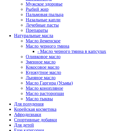
Мужское здоровье
Рыбий жир
Пальмовая пыльца
Назальные капли
Лечебные пасты
Препараты
Натуральные масла
Масло йеменское
Масло черного тмина
- Масло черного тмина в капсулах
Оливковое масло
Змеиное масло
Кокосовое масло
Кунжутное масло
Льняное масло
Масло Гаргира (Усьмы)
Масло конопляное
Масло расторопши
Масло тыквы
Для похудения
Корейская косметика
Афродизиаки
Спортивные добавки
Для детей
Еще категории