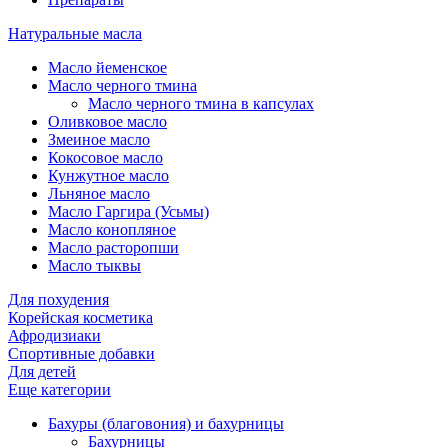
Натуральные масла
Масло йеменское
Масло черного тмина
Масло черного тмина в капсулах
Оливковое масло
Змеиное масло
Кокосовое масло
Кунжутное масло
Льняное масло
Масло Гаргира (Усьмы)
Масло конопляное
Масло расторопши
Масло тыквы
Для похудения
Корейская косметика
Афродизиаки
Спортивные добавки
Для детей
Еще категории
Бахуры (благовония) и бахурницы
Бахурницы