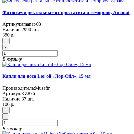
Фитосвечи ректальные от простатита и геморроя, Amanat
Артикул:
amanat-03
Наличие:
2990
шт.
350 р.
+
-
В корзину
Капли для носа Lor oil «Лор-Ойл», 15 мл
Производитель:
Musafir
Артикул:
KZ876
Наличие:
37
шт.
100 р.
+
-
В корзину