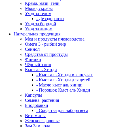
Крема, мази, гели
Мыло, скрабы
Уход за телом
- Дезодоранты
Уход за бородой
Уход за лицом
Натуральная продукция
Мед и продукты пчеловодства
Омега 3 - рыбий жир
Сеннол
Средства от простуды
Финики
Чёрный тмин
Кыст аль Хинди
- Кыст аль Хинди в капсулах
- Кыст аль Хинди для детей
- Масло кыст аль хинди
- Порошок Кыст аль Хинди
Капсулы
Семена, растения
Биодобавки
- Средства для набора веса
Витамины
Женское здоровье
Зам Зам вода