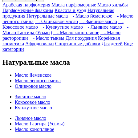
Арабская парфюмерия
Масла парфюмерные
Масло хильбы
Парфюмерные флаконы
Красота и уход
Натуральная
продукция
Натуральные масла
- Масло йеменское
- Масло
черного тмина
- Оливковое масло
- Змеиное масло
-
Кокосовое масло
- Кунжутное масло
- Льняное масло
-
Масло Гаргира (Усьмы)
- Масло конопляное
- Масло
расторопши
- Масло тыквы
Для похудения
Корейская
косметика
Афродизиаки
Спортивные добавки
Для детей
Еще
категории
Натуральные масла
Масло йеменское
Масло черного тмина
Оливковое масло
Змеиное масло
Кокосовое масло
Кунжутное масло
Льняное масло
Масло Гаргира (Усьмы)
Масло конопляное