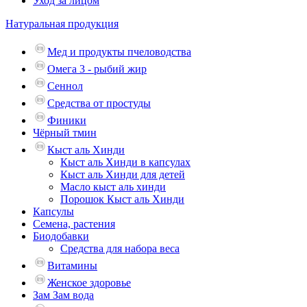
Уход за лицом
Натуральная продукция
Мед и продукты пчеловодства
Омега 3 - рыбий жир
Сеннол
Средства от простуды
Финики
Чёрный тмин
Кыст аль Хинди
Кыст аль Хинди в капсулах
Кыст аль Хинди для детей
Масло кыст аль хинди
Порошок Кыст аль Хинди
Капсулы
Семена, растения
Биодобавки
Средства для набора веса
Витамины
Женское здоровье
Зам Зам вода