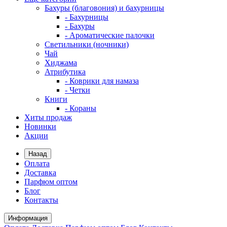
Бахуры (благовония) и бахурницы
- Бахурницы
- Бахуры
- Ароматические палочки
Светильники (ночники)
Чай
Хиджама
Атрибутика
- Коврики для намаза
- Четки
Книги
- Кораны
Хиты продаж
Новинки
Акции
Назад
Оплата
Доставка
Парфюм оптом
Блог
Контакты
Информация