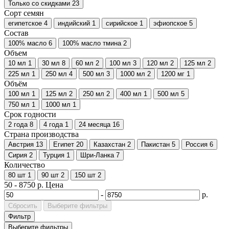
Только со cкидками
23
Сорт семян
египетское
4
индийский
1
сирийское
1
эфиопское
5
Состав
100% масло
6
100% масло тмина
2
Объем
10 мл
1
30 мл
8
60 мл
2
100 мл
3
120 мл
2
125 мл
2
225 мл
1
250 мл
4
500 мл
3
1000 мл
2
1200 мг
1
Объём
100 мл
1
125 мл
2
250 мл
2
400 мл
1
500 мл
5
750 мл
1
1000 мл
1
Срок годности
2 года
8
4 года
1
24 месяца
16
Страна производства
Австрия
13
Египет
20
Казахстан
2
Пакистан
5
Россия
6
Сирия
2
Турция
1
Шри-Ланка
7
Количество
80 шт
1
90 шт
2
150 шт
2
50
-
8750
р.
Цена
-
р.
Сбросить
Выберите фильтры
Фильтр
Выберите фильтры