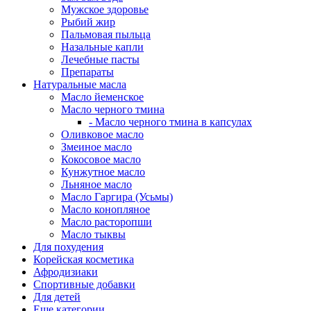
Мужское здоровье
Рыбий жир
Пальмовая пыльца
Назальные капли
Лечебные пасты
Препараты
Натуральные масла
Масло йеменское
Масло черного тмина
- Масло черного тмина в капсулах
Оливковое масло
Змеиное масло
Кокосовое масло
Кунжутное масло
Льняное масло
Масло Гаргира (Усьмы)
Масло конопляное
Масло расторопши
Масло тыквы
Для похудения
Корейская косметика
Афродизиаки
Спортивные добавки
Для детей
Еще категории