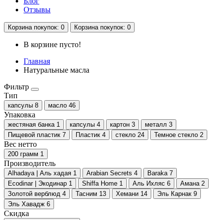
Блог
Отзывы
Корзина
покупок
: 0
Корзина
покупок
: 0
В корзине пусто!
Главная
Натуральные масла
Фильтр
Тип
капсулы
8
масло
46
Упаковка
жестяная банка
1
капсулы
4
картон
3
металл
3
Пищевой пластик
7
Пластик
4
стекло
24
Темное стекло
2
Вес нетто
200 грамм
1
Производитель
Alhadaya | Аль хадая
1
Arabian Secrets
4
Baraka
7
Ecodinar | Экодинар
1
Shiffa Home
1
Аль Ихляс
6
Амана
2
Золотой верблюд
4
Тасним
13
Хемани
14
Эль Карнак
9
Эль Хавадж
6
Скидка