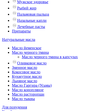
Мужское здоровье
Рыбий жир
Пальмовая пыльца
Назальные капли
Лечебные пасты
Препараты
Натуральные масла
Масло йеменское
Масло черного тмина
Масло черного тмина в капсулах
Оливковое масло
Змеиное масло
Кокосовое масло
Кунжутное масло
Льняное масло
Масло Гаргира (Усьмы)
Масло конопляное
Масло расторопши
Масло тыквы
Для похудения