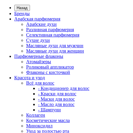
Назад
Бренды
Арабская парфюмерия
Арабские духи
Разливная парфюмерия
Селективная парфюмерия
Сухие духи
Масляные духи для мужчин
Масляные духи для женщин
Парфюмерные флаконы
Атомайзеры
Роликовый аппликатор
Флаконы с кисточкой
Красота и уход
Всё для волос
- Кондиционер для волос
- Краски для волос
- Маски для волос
- Масло для волос
- Шампуни
Коллаген
Косметические масла
Миноксидил
Уход за полостью рта