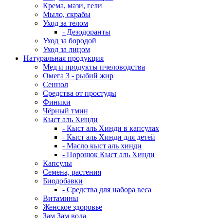
Крема, мази, гели
Мыло, скрабы
Уход за телом
- Дезодоранты
Уход за бородой
Уход за лицом
Натуральная продукция
Мед и продукты пчеловодства
Омега 3 - рыбий жир
Сеннол
Средства от простуды
Финики
Чёрный тмин
Кыст аль Хинди
- Кыст аль Хинди в капсулах
- Кыст аль Хинди для детей
- Масло кыст аль хинди
- Порошок Кыст аль Хинди
Капсулы
Семена, растения
Биодобавки
- Средства для набора веса
Витамины
Женское здоровье
Зам Зам вода