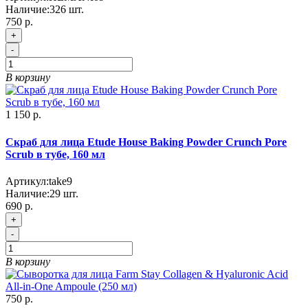
Наличие:
326
шт.
750 р.
+
-
В корзину
1 150 р.
Скраб для лица Etude House Baking Powder Crunch Pore
Scrub в тубе, 160 мл
Артикул:
take9
Наличие:
29
шт.
690 р.
+
-
В корзину
750 р.