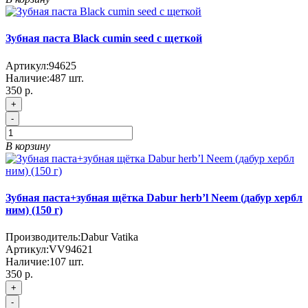
Зубная паста Black cumin seed с щеткой
Артикул:
94625
Наличие:
487
шт.
350 р.
+
-
В корзину
Зубная паста+зубная щётка Dabur herb’l Neem (дабур хербл
ним) (150 г)
Производитель:
Dabur Vatika
Артикул:
VV94621
Наличие:
107
шт.
350 р.
+
-