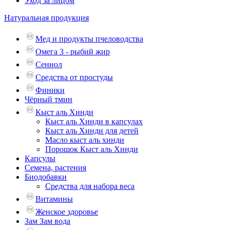
Уход за лицом
Натуральная продукция
Мед и продукты пчеловодства
Омега 3 - рыбий жир
Сеннол
Средства от простуды
Финики
Чёрный тмин
Кыст аль Хинди
Кыст аль Хинди в капсулах
Кыст аль Хинди для детей
Масло кыст аль хинди
Порошок Кыст аль Хинди
Капсулы
Семена, растения
Биодобавки
Средства для набора веса
Витамины
Женское здоровье
Зам Зам вода