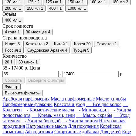
120 мл
1
125 г
2
125 мл
1
150 мл
1
160 мл
1
180 мл
2
200 мл
1
250 мл
1
400 г
1
1000 мл
1
Объём
400 мл
1
Срок годности
4 года
1
36 месяцев
4
Страна производства
Индия
3
Казахстан
2
Китай
1
Корея
20
Пакистан
1
Россия
1
Саудовская Аравия
4
Турция
5
Количество
20
1
30 банок
1
35
-
17400
р.
Цена
-
р.
Сбросить
Выберите фильтры
Фильтр
Выберите фильтры
Арабская парфюмерия
Масла парфюмерные
Масло хильбы
Парфюмерные флаконы
Красота и уход
- Всё для волос
-
Коллаген
- Косметические масла
- Миноксидил
- Уход за
полостью рта
- Крема, мази, гели
- Мыло, скрабы
- Уход
за телом
- Уход за бородой
- Уход за лицом
Натуральная
продукция
Натуральные масла
Для похудения
Корейская
косметика
Афродизиаки
Спортивные добавки
Для детей
Еще