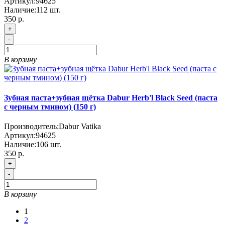
Артикул:
94625
Наличие:
112
шт.
350 р.
+
-
В корзину
Зубная паста+зубная щётка Dabur Herb'l Black Seed (паста
с черным тмином) (150 г)
Производитель:
Dabur Vatika
Артикул:
94625
Наличие:
106
шт.
350 р.
+
-
В корзину
1
2