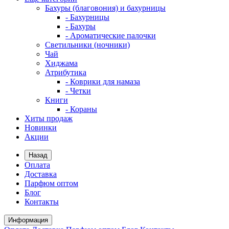
Бахуры (благовония) и бахурницы
- Бахурницы
- Бахуры
- Ароматические палочки
Светильники (ночники)
Чай
Хиджама
Атрибутика
- Коврики для намаза
- Четки
Книги
- Кораны
Хиты продаж
Новинки
Акции
Назад
Оплата
Доставка
Парфюм оптом
Блог
Контакты
Информация