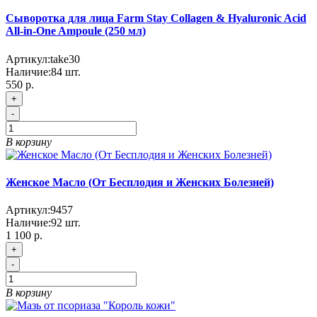
Сыворотка для лица Farm Stay Collagen & Hyaluronic Acid
All-in-One Ampoule (250 мл)
Артикул:
take30
Наличие:
84
шт.
550 р.
+
-
В корзину
Женское Масло (От Бесплодия и Женских Болезней)
Артикул:
9457
Наличие:
92
шт.
1 100 р.
+
-
В корзину