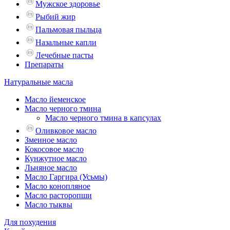
Мужское здоровье
Рыбий жир
Пальмовая пыльца
Назальные капли
Лечебные пасты
Препараты
Натуральные масла
Масло йеменское
Масло черного тмина
Масло черного тмина в капсулах
Оливковое масло
Змеиное масло
Кокосовое масло
Кунжутное масло
Льняное масло
Масло Гаргира (Усьмы)
Масло конопляное
Масло расторопши
Масло тыквы
Для похудения