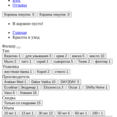
Блог
Отзывы
Корзина
покупок
: 0
Корзина
покупок
: 0
В корзине пусто!
Главная
Красота и уход
Фильтр
Тип
Вазелин
1
для умывания
3
крем
2
маска
5
масло
10
Мыло
2
патч
1
скраб
1
сыворотка
5
Тоник
2
филлер
1
Упаковка
жестяная банка
1
Короб
2
стекло
1
Производитель
Arabian Med
1
Dabur Vatika
10
DAY2DAY
3
Ecodinar | Экодинар
1
Elizavecca
3
Orzax
1
Shiffa Home
1
Vasu
6
Хемани
16
Скидка
Только со cкидками
15
Объем
10 мл
1
13 мл
1
30 мл
13
50 мл
6
60 мл
1
100 г
1