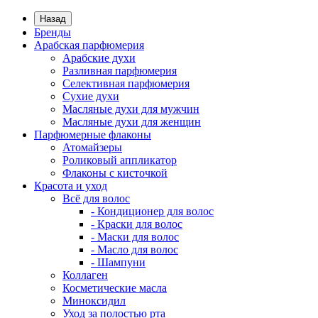
Назад
Бренды
Арабская парфюмерия
Арабские духи
Разливная парфюмерия
Селективная парфюмерия
Сухие духи
Масляные духи для мужчин
Масляные духи для женщин
Парфюмерные флаконы
Атомайзеры
Роликовый аппликатор
Флаконы с кисточкой
Красота и уход
Всё для волос
- Кондиционер для волос
- Краски для волос
- Маски для волос
- Масло для волос
- Шампуни
Коллаген
Косметические масла
Миноксидил
Уход за полостью рта