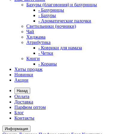
Бахуры (благовония) и бахурницы
- Бахурницы
- Бахуры
- Ароматические палочки
Светильники (ночники)
Чай
Хиджама
Атрибутика
- Коврики для намаза
- Четки
Книги
- Кораны
Хиты продаж
Новинки
Акции
Назад
Оплата
Доставка
Парфюм оптом
Блог
Контакты
Информация