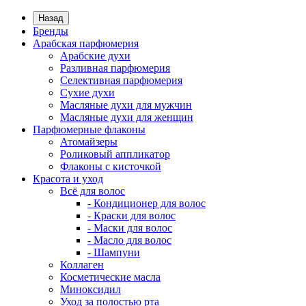
Назад
Бренды
Арабская парфюмерия
Арабские духи
Разливная парфюмерия
Селективная парфюмерия
Сухие духи
Масляные духи для мужчин
Масляные духи для женщин
Парфюмерные флаконы
Атомайзеры
Роликовый аппликатор
Флаконы с кисточкой
Красота и уход
Всё для волос
- Кондиционер для волос
- Краски для волос
- Маски для волос
- Масло для волос
- Шампуни
Коллаген
Косметические масла
Миноксидил
Уход за полостью рта