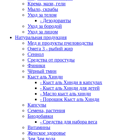
Крема, мази, гели
Мыло, скрабы
Уход за телом
- Дезодоранты
Уход за бородой
Уход за лицом
Натуральная продукция
Мед и продукты пчеловодства
Омега 3 - рыбий жир
Сеннол
Средства от простуды
Финики
Чёрный тмин
Кыст аль Хинди
- Кыст аль Хинди в капсулах
- Кыст аль Хинди для детей
- Масло кыст аль хинди
- Порошок Кыст аль Хинди
Капсулы
Семена, растения
Биодобавки
- Средства для набора веса
Витамины
Женское здоровье
Зам Зам вода