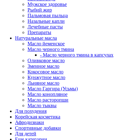
Мужское здоровье
Рыбий жир
Пальмовая пыльца
Назальные капли
Лечебные пасты
Препараты
Натуральные масла
Масло йеменское
Масло черного тмина
- Масло черного тмина в капсулах
Оливковое масло
Змеиное масло
Кокосовое масло
Кунжутное масло
Льняное масло
Масло Гаргира (Усьмы)
Масло конопляное
Масло расторопши
Масло тыквы
Для похудения
Корейская косметика
Афродизиаки
Спортивные добавки
Для детей
Еще категории