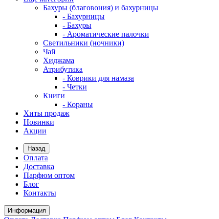
Бахуры (благовония) и бахурницы
- Бахурницы
- Бахуры
- Ароматические палочки
Светильники (ночники)
Чай
Хиджама
Атрибутика
- Коврики для намаза
- Четки
Книги
- Кораны
Хиты продаж
Новинки
Акции
Назад
Оплата
Доставка
Парфюм оптом
Блог
Контакты
Информация