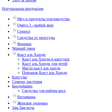
Уход за лицом
Натуральная продукция
Мед и продукты пчеловодства
Омега 3 - рыбий жир
Сеннол
Средства от простуды
Финики
Чёрный тмин
Кыст аль Хинди
Кыст аль Хинди в капсулах
Кыст аль Хинди для детей
Масло кыст аль хинди
Порошок Кыст аль Хинди
Капсулы
Семена, растения
Биодобавки
Средства для набора веса
Витамины
Женское здоровье
Зам Зам вода