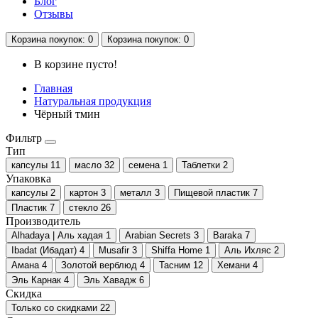
Блог
Отзывы
Корзина
покупок
: 0
Корзина
покупок
: 0
В корзине пусто!
Главная
Натуральная продукция
Чёрный тмин
Фильтр
Тип
капсулы
11
масло
32
семена
1
Таблетки
2
Упаковка
капсулы
2
картон
3
металл
3
Пищевой пластик
7
Пластик
7
стекло
26
Производитель
Alhadaya | Аль хадая
1
Arabian Secrets
3
Baraka
7
Ibadat (Ибадат)
4
Musafir
3
Shiffa Home
1
Аль Ихляс
2
Амана
4
Золотой верблюд
4
Тасним
12
Хемани
4
Эль Карнак
4
Эль Хавадж
6
Скидка
Только со cкидками
22