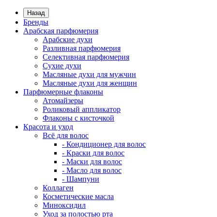
Назад
Бренды
Арабская парфюмерия
Арабские духи
Разливная парфюмерия
Селективная парфюмерия
Сухие духи
Масляные духи для мужчин
Масляные духи для женщин
Парфюмерные флаконы
Атомайзеры
Роликовый аппликатор
Флаконы с кисточкой
Красота и уход
Всё для волос
- Кондиционер для волос
- Краски для волос
- Маски для волос
- Масло для волос
- Шампуни
Коллаген
Косметические масла
Миноксидил
Уход за полостью рта