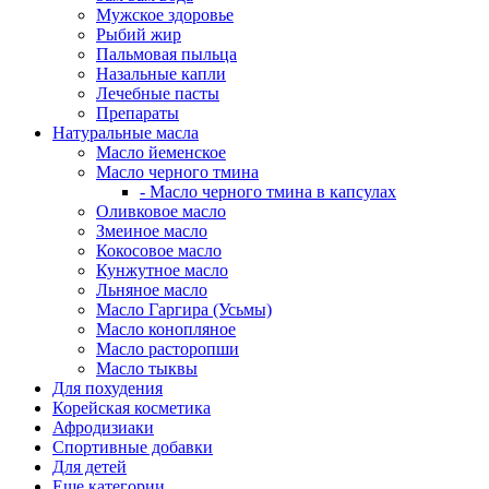
Мужское здоровье
Рыбий жир
Пальмовая пыльца
Назальные капли
Лечебные пасты
Препараты
Натуральные масла
Масло йеменское
Масло черного тмина
- Масло черного тмина в капсулах
Оливковое масло
Змеиное масло
Кокосовое масло
Кунжутное масло
Льняное масло
Масло Гаргира (Усьмы)
Масло конопляное
Масло расторопши
Масло тыквы
Для похудения
Корейская косметика
Афродизиаки
Спортивные добавки
Для детей
Еще категории