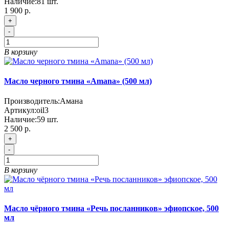
Наличие:
81
шт.
1 900 р.
+
-
В корзину
Масло черного тмина «Amana» (500 мл)
Производитель:
Амана
Артикул:
oil3
Наличие:
59
шт.
2 500 р.
+
-
В корзину
Масло чёрного тмина «Речь посланников» эфиопское, 500
мл