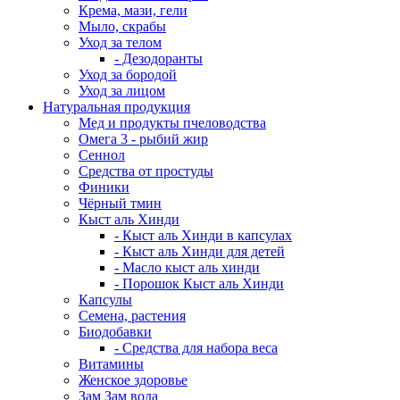
Крема, мази, гели
Мыло, скрабы
Уход за телом
- Дезодоранты
Уход за бородой
Уход за лицом
Натуральная продукция
Мед и продукты пчеловодства
Омега 3 - рыбий жир
Сеннол
Средства от простуды
Финики
Чёрный тмин
Кыст аль Хинди
- Кыст аль Хинди в капсулах
- Кыст аль Хинди для детей
- Масло кыст аль хинди
- Порошок Кыст аль Хинди
Капсулы
Семена, растения
Биодобавки
- Средства для набора веса
Витамины
Женское здоровье
Зам Зам вода