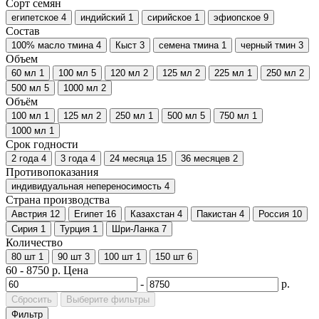
Сорт семян
египетское
4
индийский
1
сирийское
1
эфиопское
9
Состав
100% масло тмина
4
Кыст
3
семена тмина
1
черный тмин
3
Объем
60 мл
1
100 мл
5
120 мл
2
125 мл
2
225 мл
1
250 мл
2
500 мл
5
1000 мл
2
Объём
100 мл
1
125 мл
2
250 мл
1
500 мл
5
750 мл
1
1000 мл
1
Срок годности
2 года
4
3 года
4
24 месяца
15
36 месяцев
2
Противопоказания
индивидуальная непереносимость
4
Страна производства
Австрия
12
Египет
16
Казахстан
4
Пакистан
4
Россия
10
Сирия
1
Турция
1
Шри-Ланка
7
Количество
80 шт
1
90 шт
3
100 шт
1
150 шт
6
60
-
8750
р.
Цена
-
р.
Сбросить
Выберите фильтры
Фильтр