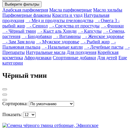
Выберите фильтры
Арабская парфюмерия
Масла парфюмерные
Масло хильбы
Парфюмерные флаконы
Красота и уход
Натуральная
продукция
- Мед и продукты пчеловодства
- Омега 3 -
рыбий жир
- Сеннол
- Средства от простуды
- Финики
- Чёрный тмин
- Кыст аль Хинди
- Капсулы
- Семена,
растения
- Биодобавки
- Витамины
- Женское здоровье
- Зам Зам вода
- Мужское здоровье
- Рыбий жир
-
Пальмовая пыльца
- Назальные капли
- Лечебные пасты
-
Препараты
Натуральные масла
Для похудения
Корейская
косметика
Афродизиаки
Спортивные добавки
Для детей
Еще
категории
Чёрный тмин
Сортировка:
Показать: