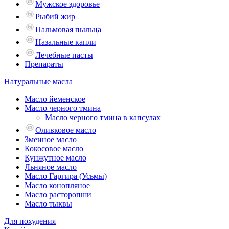
Мужское здоровье
Рыбий жир
Пальмовая пыльца
Назальные капли
Лечебные пасты
Препараты
Натуральные масла
Масло йеменское
Масло черного тмина
Масло черного тмина в капсулах
Оливковое масло
Змеиное масло
Кокосовое масло
Кунжутное масло
Льняное масло
Масло Гаргира (Усьмы)
Масло конопляное
Масло расторопши
Масло тыквы
Для похудения