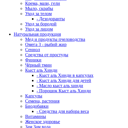
Крема, мази, гели
Мыло, скрабы
Уход за телом
- Дезодоранты
Уход за бородой
Уход за лицом
Натуральная продукция
Мед и продукты пчеловодства
Омега 3 - рыбий жир
Сеннол
Средства от простуды
Финики
Чёрный тмин
Кыст аль Хинди
- Кыст аль Хинди в капсулах
- Кыст аль Хинди для детей
- Масло кыст аль хинди
- Порошок Кыст аль Хинди
Капсулы
Семена, растения
Биодобавки
- Средства для набора веса
Витамины
Женское здоровье
Зам Зам вода