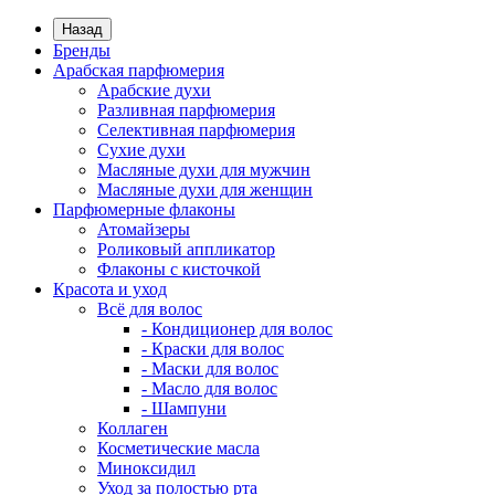
Назад
Бренды
Арабская парфюмерия
Арабские духи
Разливная парфюмерия
Селективная парфюмерия
Сухие духи
Масляные духи для мужчин
Масляные духи для женщин
Парфюмерные флаконы
Атомайзеры
Роликовый аппликатор
Флаконы с кисточкой
Красота и уход
Всё для волос
- Кондиционер для волос
- Краски для волос
- Маски для волос
- Масло для волос
- Шампуни
Коллаген
Косметические масла
Миноксидил
Уход за полостью рта