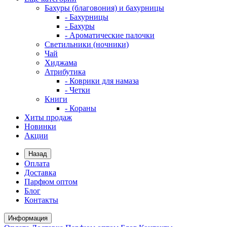
Бахуры (благовония) и бахурницы
- Бахурницы
- Бахуры
- Ароматические палочки
Светильники (ночники)
Чай
Хиджама
Атрибутика
- Коврики для намаза
- Четки
Книги
- Кораны
Хиты продаж
Новинки
Акции
Назад
Оплата
Доставка
Парфюм оптом
Блог
Контакты
Информация