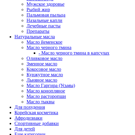
Мужское здоровье
Рыбий жир
Пальмовая пыльца
Назальные капли
Лечебные пасты
Препараты
Натуральные масла
Масло йеменское
Масло черного тмина
- Масло черного тмина в капсулах
Оливковое масло
Змеиное масло
Кокосовое масло
Кунжутное масло
Льняное масло
Масло Гаргира (Усьмы)
Масло конопляное
Масло расторопши
Масло тыквы
Для похудения
Корейская косметика
Афродизиаки
Спортивные добавки
Для детей
Еще категории