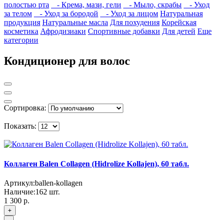
полостью рта
- Крема, мази, гели
- Мыло, скрабы
- Уход
за телом
- Уход за бородой
- Уход за лицом
Натуральная
продукция
Натуральные масла
Для похудения
Корейская
косметика
Афродизиаки
Спортивные добавки
Для детей
Еще
категории
Кондиционер для волос
Сортировка:
Показать:
Коллаген Balen Collagen (Hidrolize Kollajen), 60 табл.
Артикул:
ballen-kollagen
Наличие:
162
шт.
1 300 р.
+