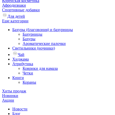
Корейская косметика
Афродизиаки
Спортивные добавки
Для детей
Еще категории
Бахуры (благовония) и бахурницы
Бахурницы
Бахуры
Ароматические палочки
Светильники (ночники)
Чай
Хиджама
Атрибутика
Коврики для намаза
Четки
Книги
Кораны
Хиты продаж
Новинки
Акции
Новости
Блог