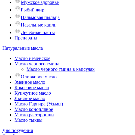
Мужское здоровье
Рыбий жир
Пальмовая пыльца
Назальные капли
Лечебные пасты
Препараты
Натуральные масла
Масло йеменское
Масло черного тмина
Масло черного тмина в капсулах
Оливковое масло
Змеиное масло
Кокосовое масло
Кунжутное масло
Льняное масло
Масло Гаргира (Усьмы)
Масло конопляное
Масло расторопши
Масло тыквы
Для похудения