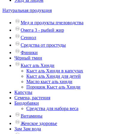
Уход за лицом
Натуральная продукция
Мед и продукты пчеловодства
Омега 3 - рыбий жир
Сеннол
Средства от простуды
Финики
Чёрный тмин
Кыст аль Хинди
Кыст аль Хинди в капсулах
Кыст аль Хинди для детей
Масло кыст аль хинди
Порошок Кыст аль Хинди
Капсулы
Семена, растения
Биодобавки
Средства для набора веса
Витамины
Женское здоровье
Зам Зам вода