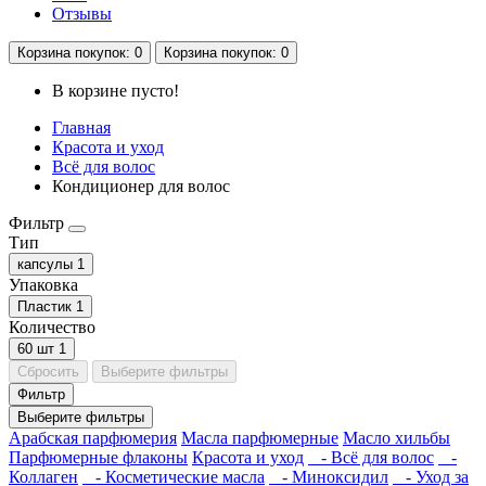
Отзывы
Корзина
покупок
: 0
Корзина
покупок
: 0
В корзине пусто!
Главная
Красота и уход
Всё для волос
Кондиционер для волос
Фильтр
Тип
капсулы
1
Упаковка
Пластик
1
Количество
60 шт
1
Сбросить
Выберите фильтры
Фильтр
Выберите фильтры
Арабская парфюмерия
Масла парфюмерные
Масло хильбы
Парфюмерные флаконы
Красота и уход
- Всё для волос
-
Коллаген
- Косметические масла
- Миноксидил
- Уход за