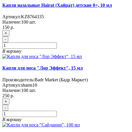
Капли назальные Hairat (Хайрат) детские 0+, 10 мл
Артикул:
KZ8764335
Наличие:
100
шт.
150 р.
+
-
В корзину
Капли для носа "Лор Эффект", 15 мл
Производитель:
Badr Market (Бадр Маркет)
Артикул:
shams10
Наличие:
100
шт.
250 р.
+
-
В корзину