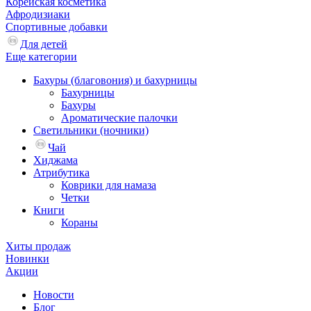
Корейская косметика
Афродизиаки
Спортивные добавки
Для детей
Еще категории
Бахуры (благовония) и бахурницы
Бахурницы
Бахуры
Ароматические палочки
Светильники (ночники)
Чай
Хиджама
Атрибутика
Коврики для намаза
Четки
Книги
Кораны
Хиты продаж
Новинки
Акции
Новости
Блог