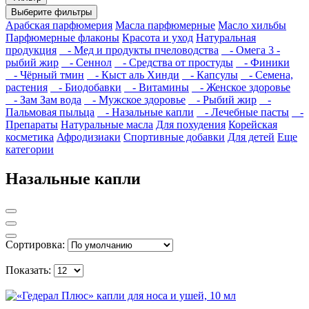
Выберите фильтры
Арабская парфюмерия
Масла парфюмерные
Масло хильбы
Парфюмерные флаконы
Красота и уход
Натуральная
продукция
- Мед и продукты пчеловодства
- Омега 3 -
рыбий жир
- Сеннол
- Средства от простуды
- Финики
- Чёрный тмин
- Кыст аль Хинди
- Капсулы
- Семена,
растения
- Биодобавки
- Витамины
- Женское здоровье
- Зам Зам вода
- Мужское здоровье
- Рыбий жир
-
Пальмовая пыльца
- Назальные капли
- Лечебные пасты
-
Препараты
Натуральные масла
Для похудения
Корейская
косметика
Афродизиаки
Спортивные добавки
Для детей
Еще
категории
Назальные капли
Сортировка:
Показать: