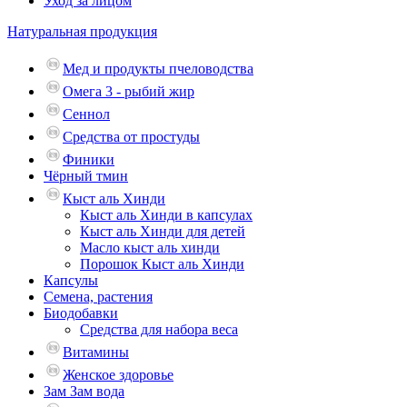
Уход за лицом
Натуральная продукция
Мед и продукты пчеловодства
Омега 3 - рыбий жир
Сеннол
Средства от простуды
Финики
Чёрный тмин
Кыст аль Хинди
Кыст аль Хинди в капсулах
Кыст аль Хинди для детей
Масло кыст аль хинди
Порошок Кыст аль Хинди
Капсулы
Семена, растения
Биодобавки
Средства для набора веса
Витамины
Женское здоровье
Зам Зам вода