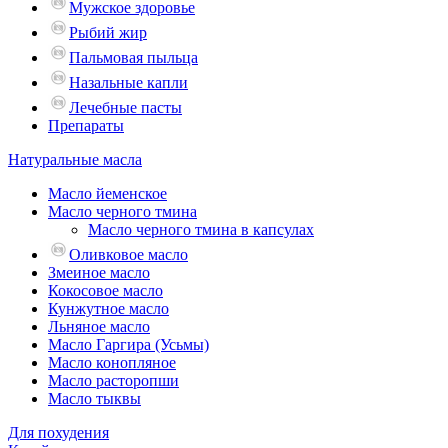
Мужское здоровье
Рыбий жир
Пальмовая пыльца
Назальные капли
Лечебные пасты
Препараты
Натуральные масла
Масло йеменское
Масло черного тмина
Масло черного тмина в капсулах
Оливковое масло
Змеиное масло
Кокосовое масло
Кунжутное масло
Льняное масло
Масло Гаргира (Усьмы)
Масло конопляное
Масло расторопши
Масло тыквы
Для похудения