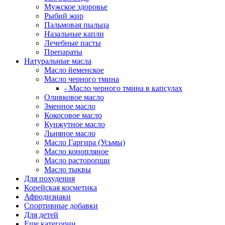
Мужское здоровье
Рыбий жир
Пальмовая пыльца
Назальные капли
Лечебные пасты
Препараты
Натуральные масла
Масло йеменское
Масло черного тмина
- Масло черного тмина в капсулах
Оливковое масло
Змеиное масло
Кокосовое масло
Кунжутное масло
Льняное масло
Масло Гаргира (Усьмы)
Масло конопляное
Масло расторопши
Масло тыквы
Для похудения
Корейская косметика
Афродизиаки
Спортивные добавки
Для детей
Еще категории