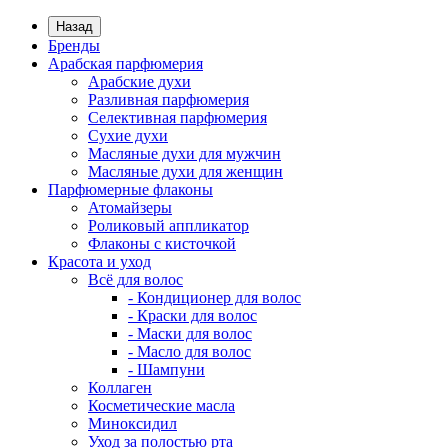
Назад
Бренды
Арабская парфюмерия
Арабские духи
Разливная парфюмерия
Селективная парфюмерия
Сухие духи
Масляные духи для мужчин
Масляные духи для женщин
Парфюмерные флаконы
Атомайзеры
Роликовый аппликатор
Флаконы с кисточкой
Красота и уход
Всё для волос
- Кондиционер для волос
- Краски для волос
- Маски для волос
- Масло для волос
- Шампуни
Коллаген
Косметические масла
Миноксидил
Уход за полостью рта