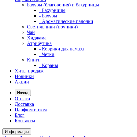
Бахуры (благовония) и бахурницы
- Бахурницы
- Бахуры
- Ароматические палочки
Светильники (ночники)
Чай
Хиджама
Атрибутика
- Коврики для намаза
- Четки
Книги
- Кораны
Хиты продаж
Новинки
Акции
Назад
Оплата
Доставка
Парфюм оптом
Блог
Контакты
Информация