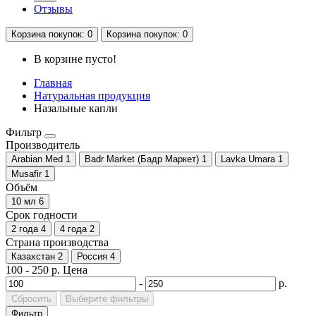
Отзывы
Корзина
покупок
: 0
Корзина
покупок
: 0
В корзине пусто!
Главная
Натуральная продукция
Назальные капли
Фильтр
Производитель
Arabian Med
1
Badr Market (Бадр Маркет)
1
Lavka Umara
1
Musafir
1
Объём
10 мл
6
Срок годности
2 года
4
4 года
2
Страна производства
Казахстан
2
Россия
4
100
-
250
р.
Цена
-
р.
Сбросить
Выберите фильтры
Фильтр