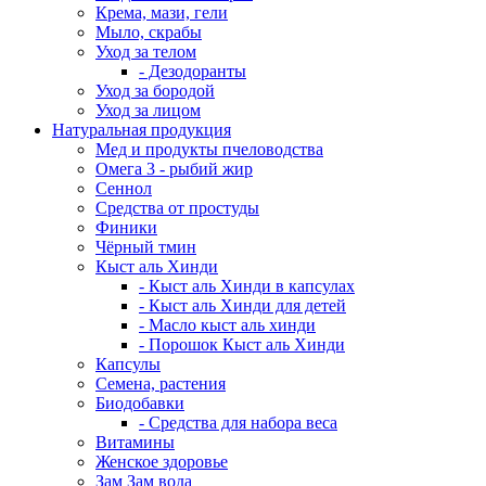
Крема, мази, гели
Мыло, скрабы
Уход за телом
- Дезодоранты
Уход за бородой
Уход за лицом
Натуральная продукция
Мед и продукты пчеловодства
Омега 3 - рыбий жир
Сеннол
Средства от простуды
Финики
Чёрный тмин
Кыст аль Хинди
- Кыст аль Хинди в капсулах
- Кыст аль Хинди для детей
- Масло кыст аль хинди
- Порошок Кыст аль Хинди
Капсулы
Семена, растения
Биодобавки
- Средства для набора веса
Витамины
Женское здоровье
Зам Зам вода