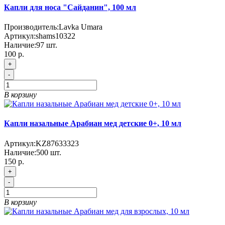
Капли для носа "Сайданин", 100 мл
Производитель:
Lavka Umara
Артикул:
shams10322
Наличие:
97
шт.
100 р.
+
-
В корзину
Капли назальные Арабиан мед детские 0+, 10 мл
Артикул:
KZ87633323
Наличие:
500
шт.
150 р.
+
-
В корзину