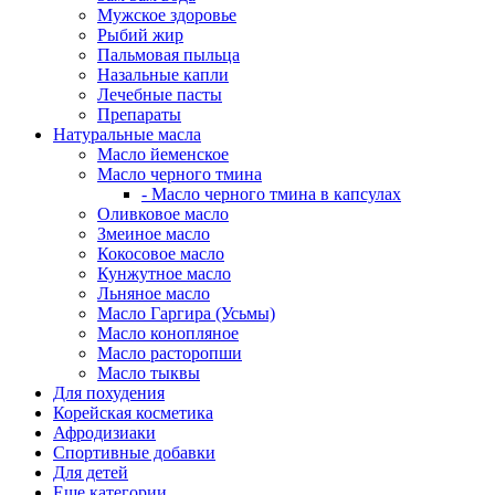
Мужское здоровье
Рыбий жир
Пальмовая пыльца
Назальные капли
Лечебные пасты
Препараты
Натуральные масла
Масло йеменское
Масло черного тмина
- Масло черного тмина в капсулах
Оливковое масло
Змеиное масло
Кокосовое масло
Кунжутное масло
Льняное масло
Масло Гаргира (Усьмы)
Масло конопляное
Масло расторопши
Масло тыквы
Для похудения
Корейская косметика
Афродизиаки
Спортивные добавки
Для детей
Еще категории