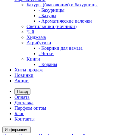
Бахуры (благовония) и бахурницы
- Бахурницы
- Бахуры
- Ароматические палочки
Светильники (ночники)
Чай
Хиджама
Атрибутика
- Коврики для намаза
- Четки
Книги
- Кораны
Хиты продаж
Новинки
Акции
Назад
Оплата
Доставка
Парфюм оптом
Блог
Контакты
Информация