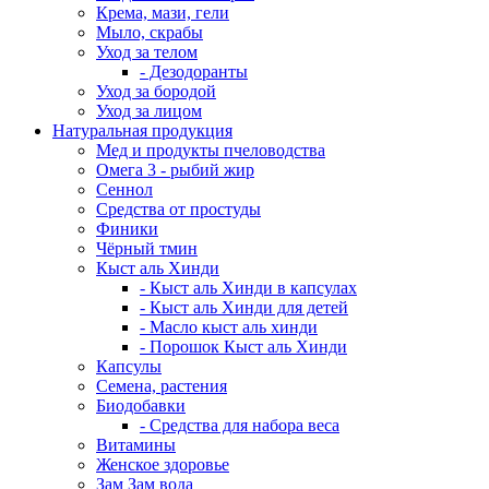
Крема, мази, гели
Мыло, скрабы
Уход за телом
- Дезодоранты
Уход за бородой
Уход за лицом
Натуральная продукция
Мед и продукты пчеловодства
Омега 3 - рыбий жир
Сеннол
Средства от простуды
Финики
Чёрный тмин
Кыст аль Хинди
- Кыст аль Хинди в капсулах
- Кыст аль Хинди для детей
- Масло кыст аль хинди
- Порошок Кыст аль Хинди
Капсулы
Семена, растения
Биодобавки
- Средства для набора веса
Витамины
Женское здоровье
Зам Зам вода