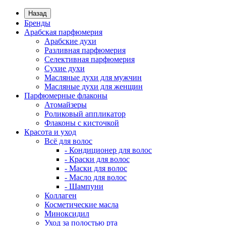
Назад
Бренды
Арабская парфюмерия
Арабские духи
Разливная парфюмерия
Селективная парфюмерия
Сухие духи
Масляные духи для мужчин
Масляные духи для женщин
Парфюмерные флаконы
Атомайзеры
Роликовый аппликатор
Флаконы с кисточкой
Красота и уход
Всё для волос
- Кондиционер для волос
- Краски для волос
- Маски для волос
- Масло для волос
- Шампуни
Коллаген
Косметические масла
Миноксидил
Уход за полостью рта