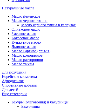
Натуральные масла
Масло йеменское
Масло черного тмина
Масло черного тмина в капсулах
Оливковое масло
Змеиное масло
Кокосовое масло
Кунжутное масло
Льняное масло
Масло Гаргира (Усьмы)
Масло конопляное
Масло расторопши
Масло тыквы
Для похудения
Корейская косметика
Афродизиаки
Спортивные добавки
Для детей
Еще категории
Бахуры (благовония) и бахурницы
Бахурницы