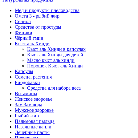
Мед и продукты пчеловодства
Омега 3 - рыбий жир
Сеннол
Средства от простуды
Финики
Чёрный тмин
Кыст аль Хинди
Кыст аль Хинди в капсулах
Кыст аль Хинди для детей
Масло кыст аль хинди
Порошок Кыст аль Хинди
Капсулы
Семена, растения
Биодобавки
Средства для набора веса
Витамины
Женское здоровье
Зам Зам вода
Мужское здоровье
Рыбий жир
Пальмовая пыльца
Назальные капли
Лечебные пасты
Препараты