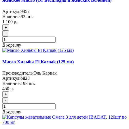
Женское Масло (От Бесплодия и Женских Болезней)
Артикул:
9457
Наличие:
92
шт.
1 100 р.
+
-
В корзину
Масло Хильбы El Karnak (125 мл)
Производитель:
Эль Карнак
Артикул:
oil28
Наличие:
198
шт.
450 р.
+
-
В корзину