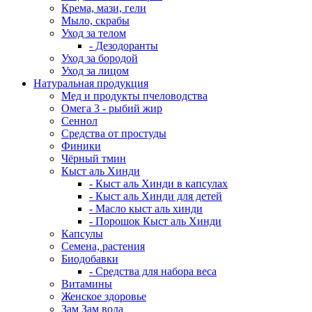
Крема, мази, гели
Мыло, скрабы
Уход за телом
- Дезодоранты
Уход за бородой
Уход за лицом
Натуральная продукция
Мед и продукты пчеловодства
Омега 3 - рыбий жир
Сеннол
Средства от простуды
Финики
Чёрный тмин
Кыст аль Хинди
- Кыст аль Хинди в капсулах
- Кыст аль Хинди для детей
- Масло кыст аль хинди
- Порошок Кыст аль Хинди
Капсулы
Семена, растения
Биодобавки
- Средства для набора веса
Витамины
Женское здоровье
Зам Зам вода