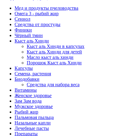
Мед и продукты пчеловодства
Омега 3 - рыбий жир
Сеннол
Средства от простуды
Финики
Чёрный тмин
Кыст аль Хинди
Кыст аль Хинди в капсулах
Кыст аль Хинди для детей
Масло кыст аль хинди
Порошок Кыст аль Хинди
Капсулы
Семена, растения
Биодобавки
Средства для набора веса
Витамины
Женское здоровье
Зам Зам вода
Мужское здоровье
Рыбий жир
Пальмовая пыльца
Назальные капли
Лечебные пасты
Препараты