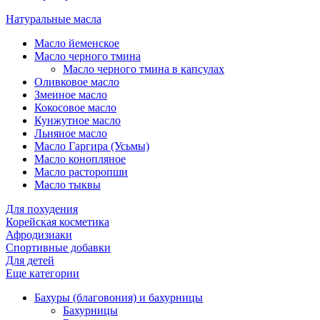
Натуральные масла
Масло йеменское
Масло черного тмина
Масло черного тмина в капсулах
Оливковое масло
Змеиное масло
Кокосовое масло
Кунжутное масло
Льняное масло
Масло Гаргира (Усьмы)
Масло конопляное
Масло расторопши
Масло тыквы
Для похудения
Корейская косметика
Афродизиаки
Спортивные добавки
Для детей
Еще категории
Бахуры (благовония) и бахурницы
Бахурницы