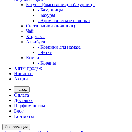
Бахуры (благовония) и бахурницы
- Бахурницы
- Бахуры
- Ароматические палочки
Светильники (ночники)
Чай
Хиджама
Атрибутика
- Коврики для намаза
- Четки
Книги
- Кораны
Хиты продаж
Новинки
Акции
Назад
Оплата
Доставка
Парфюм оптом
Блог
Контакты
Информация