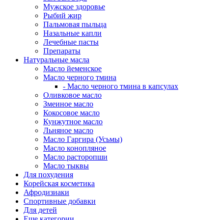
Мужское здоровье
Рыбий жир
Пальмовая пыльца
Назальные капли
Лечебные пасты
Препараты
Натуральные масла
Масло йеменское
Масло черного тмина
- Масло черного тмина в капсулах
Оливковое масло
Змеиное масло
Кокосовое масло
Кунжутное масло
Льняное масло
Масло Гаргира (Усьмы)
Масло конопляное
Масло расторопши
Масло тыквы
Для похудения
Корейская косметика
Афродизиаки
Спортивные добавки
Для детей
Еще категории