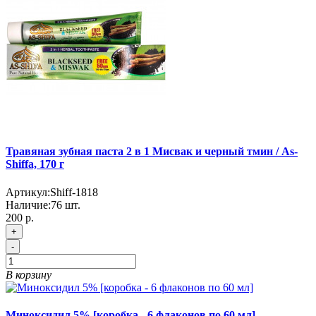
Травяная зубная паста 2 в 1 Мисвак и черный тмин / As-
Shiffa, 170 г
Артикул:
Shiff-1818
Наличие:
76
шт.
200 р.
+
-
В корзину
Миноксидил 5% [коробка - 6 флаконов по 60 мл]