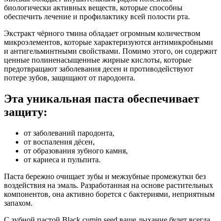
биологически активных веществ, которые способны
обеспечить лечение и профилактику всей полости рта.
Экстракт чёрного тмина обладает огромным количеством
микроэлементов, которые характеризуются антимикробными
и антигельминтными свойствами. Помимо этого, он содержит
ценные полиненасыщенные жирные кислоты, которые
предотвращают заболевания десен и противодействуют
потере зубов, защищают от пародонта.
Эта уникальная паста обеспечивает
защиту:
от заболеваний пародонта,
от воспаления дёсен,
от образования зубного камня,
от кариеса и пульпита.
Паста бережно очищает зубы и межзубные промежутки без
воздействия на эмаль. Разработанная на основе растительных
компонентов, она активно борется с бактериями, неприятным
запахом.
С зубной пастой Black cumin seed ваше дыхание будет всегда