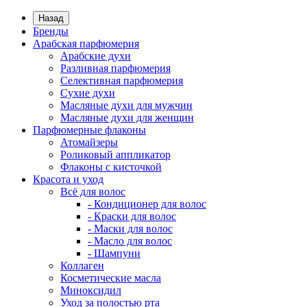
Назад
Бренды
Арабская парфюмерия
Арабские духи
Разливная парфюмерия
Селективная парфюмерия
Сухие духи
Масляные духи для мужчин
Масляные духи для женщин
Парфюмерные флаконы
Атомайзеры
Роликовый аппликатор
Флаконы с кисточкой
Красота и уход
Всё для волос
- Кондиционер для волос
- Краски для волос
- Маски для волос
- Масло для волос
- Шампуни
Коллаген
Косметические масла
Миноксидил
Уход за полостью рта