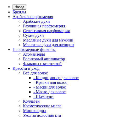
Назад
Бренды
Арабская парфюмерия
Арабские духи
Разливная парфюмерия
Селективная парфюмерия
Сухие духи
Масляные духи для мужчин
Масляные духи для женщин
Парфюмерные флаконы
Атомайзеры
Роликовый аппликатор
Флаконы с кисточкой
Красота и уход
Всё для волос
- Кондиционер для волос
- Краски для волос
- Маски для волос
- Масло для волос
- Шампуни
Коллаген
Косметические масла
Миноксидил
Уход за полостью рта