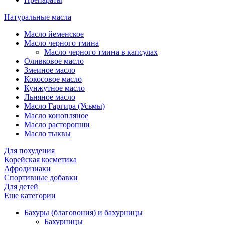
Натуральные масла
Масло йеменское
Масло черного тмина
Масло черного тмина в капсулах
Оливковое масло
Змеиное масло
Кокосовое масло
Кунжутное масло
Льняное масло
Масло Гаргира (Усьмы)
Масло конопляное
Масло расторопши
Масло тыквы
Для похудения
Корейская косметика
Афродизиаки
Спортивные добавки
Для детей
Еще категории
Бахуры (благовония) и бахурницы
Бахурницы