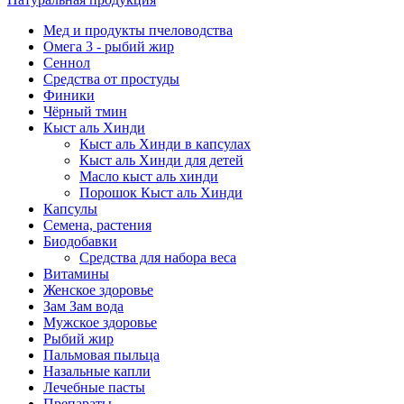
Мед и продукты пчеловодства
Омега 3 - рыбий жир
Сеннол
Средства от простуды
Финики
Чёрный тмин
Кыст аль Хинди
Кыст аль Хинди в капсулах
Кыст аль Хинди для детей
Масло кыст аль хинди
Порошок Кыст аль Хинди
Капсулы
Семена, растения
Биодобавки
Средства для набора веса
Витамины
Женское здоровье
Зам Зам вода
Мужское здоровье
Рыбий жир
Пальмовая пыльца
Назальные капли
Лечебные пасты
Препараты