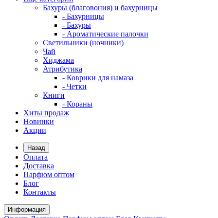
Бахуры (благовония) и бахурницы
- Бахурницы
- Бахуры
- Ароматические палочки
Светильники (ночники)
Чай
Хиджама
Атрибутика
- Коврики для намаза
- Четки
Книги
- Кораны
Хиты продаж
Новинки
Акции
Назад
Оплата
Доставка
Парфюм оптом
Блог
Контакты
Информация