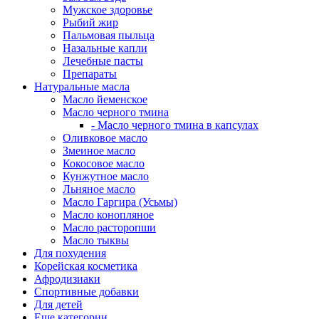
Мужское здоровье
Рыбий жир
Пальмовая пыльца
Назальные капли
Лечебные пасты
Препараты
Натуральные масла
Масло йеменское
Масло черного тмина
- Масло черного тмина в капсулах
Оливковое масло
Змеиное масло
Кокосовое масло
Кунжутное масло
Льняное масло
Масло Гаргира (Усьмы)
Масло конопляное
Масло расторопши
Масло тыквы
Для похудения
Корейская косметика
Афродизиаки
Спортивные добавки
Для детей
Еще категории