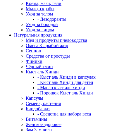
Крема, мази, гели
Мыло, скрабы
Уход за телом
- Дезодоранты
Уход за бородой
Уход за лицом
Натуральная продукция
Мед и продукты пчеловодства
Омега 3 - рыбий жир
Сеннол
Средства от простуды
Финики
Чёрный тмин
Кыст аль Хинди
- Кыст аль Хинди в капсулах
- Кыст аль Хинди для детей
- Масло кыст аль хинди
- Порошок Кыст аль Хинди
Капсулы
Семена, растения
Биодобавки
- Средства для набора веса
Витамины
Женское здоровье
Зам Зам вода