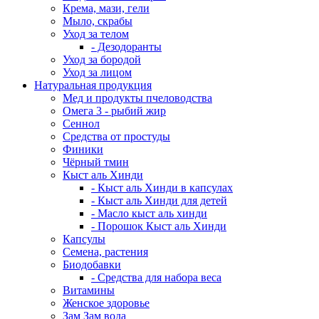
Крема, мази, гели
Мыло, скрабы
Уход за телом
- Дезодоранты
Уход за бородой
Уход за лицом
Натуральная продукция
Мед и продукты пчеловодства
Омега 3 - рыбий жир
Сеннол
Средства от простуды
Финики
Чёрный тмин
Кыст аль Хинди
- Кыст аль Хинди в капсулах
- Кыст аль Хинди для детей
- Масло кыст аль хинди
- Порошок Кыст аль Хинди
Капсулы
Семена, растения
Биодобавки
- Средства для набора веса
Витамины
Женское здоровье
Зам Зам вода