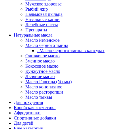
Мужское здоровье
Рыбий жир
Пальмовая пыльца
Назальные капли
Лечебные пасты
Препараты
Натуральные масла
Масло йеменское
Масло черного тмина
- Масло черного тмина в капсулах
Оливковое масло
Змеиное масло
Кокосовое масло
Кунжутное масло
Льняное масло
Масло Гаргира (Усьмы)
Масло конопляное
Масло расторопши
Масло тыквы
Для похудения
Корейская косметика
Афродизиаки
Спортивные добавки
Для детей
Еще категории