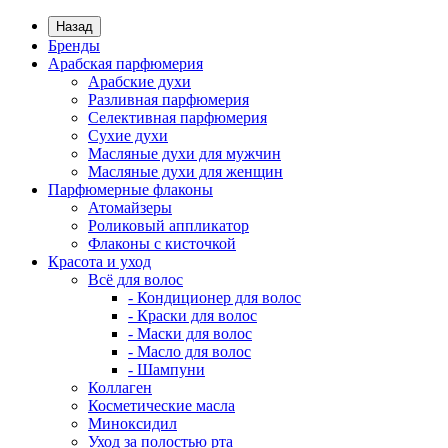
Назад
Бренды
Арабская парфюмерия
Арабские духи
Разливная парфюмерия
Селективная парфюмерия
Сухие духи
Масляные духи для мужчин
Масляные духи для женщин
Парфюмерные флаконы
Атомайзеры
Роликовый аппликатор
Флаконы с кисточкой
Красота и уход
Всё для волос
- Кондиционер для волос
- Краски для волос
- Маски для волос
- Масло для волос
- Шампуни
Коллаген
Косметические масла
Миноксидил
Уход за полостью рта