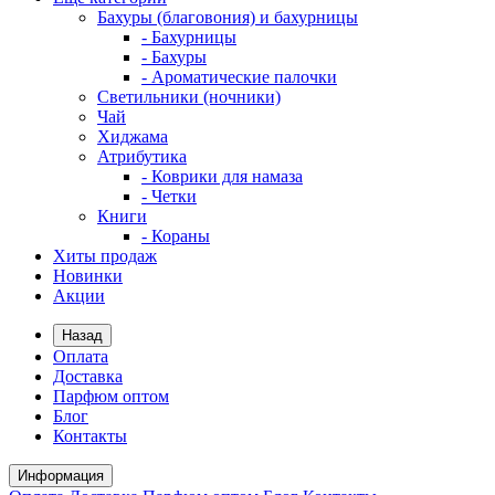
Бахуры (благовония) и бахурницы
- Бахурницы
- Бахуры
- Ароматические палочки
Светильники (ночники)
Чай
Хиджама
Атрибутика
- Коврики для намаза
- Четки
Книги
- Кораны
Хиты продаж
Новинки
Акции
Назад
Оплата
Доставка
Парфюм оптом
Блог
Контакты
Информация