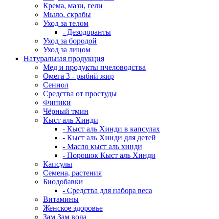
Крема, мази, гели
Мыло, скрабы
Уход за телом
- Дезодоранты
Уход за бородой
Уход за лицом
Натуральная продукция
Мед и продукты пчеловодства
Омега 3 - рыбий жир
Сеннол
Средства от простуды
Финики
Чёрный тмин
Кыст аль Хинди
- Кыст аль Хинди в капсулах
- Кыст аль Хинди для детей
- Масло кыст аль хинди
- Порошок Кыст аль Хинди
Капсулы
Семена, растения
Биодобавки
- Средства для набора веса
Витамины
Женское здоровье
Зам Зам вода