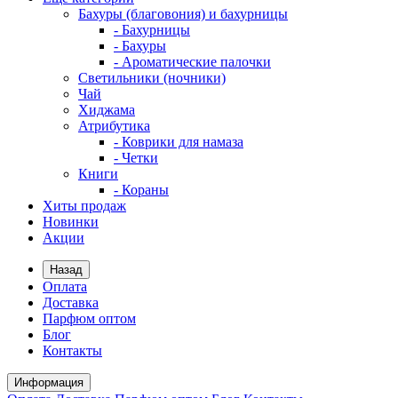
Бахуры (благовония) и бахурницы
- Бахурницы
- Бахуры
- Ароматические палочки
Светильники (ночники)
Чай
Хиджама
Атрибутика
- Коврики для намаза
- Четки
Книги
- Кораны
Хиты продаж
Новинки
Акции
Назад
Оплата
Доставка
Парфюм оптом
Блог
Контакты
Информация