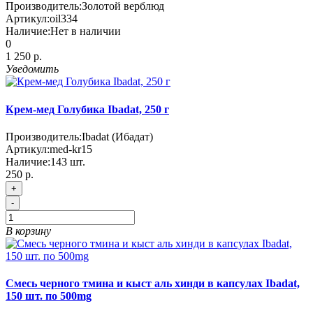
Производитель:
Золотой верблюд
Артикул:
oil334
Наличие:
Нет в наличии
0
1 250 р.
Уведомить
Крем-мед Голубика Ibadat, 250 г
Производитель:
Ibadat (Ибадат)
Артикул:
med-kr15
Наличие:
143
шт.
250 р.
+
-
В корзину
Смесь черного тмина и кыст аль хинди в капсулах Ibadat,
150 шт. по 500mg