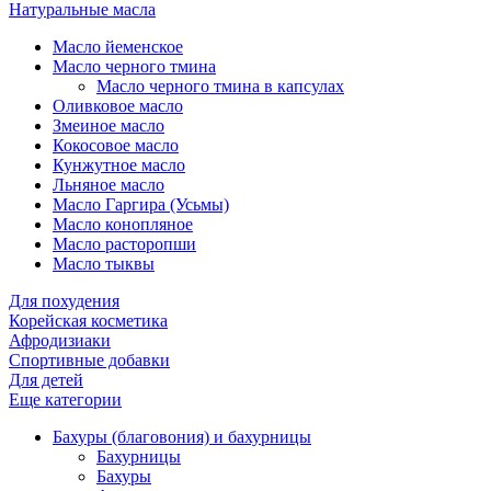
Натуральные масла
Масло йеменское
Масло черного тмина
Масло черного тмина в капсулах
Оливковое масло
Змеиное масло
Кокосовое масло
Кунжутное масло
Льняное масло
Масло Гаргира (Усьмы)
Масло конопляное
Масло расторопши
Масло тыквы
Для похудения
Корейская косметика
Афродизиаки
Спортивные добавки
Для детей
Еще категории
Бахуры (благовония) и бахурницы
Бахурницы
Бахуры