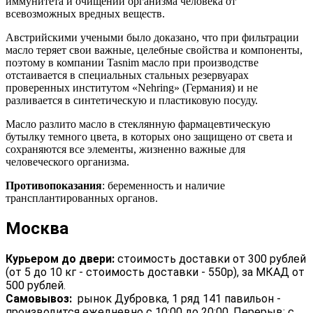
иммунитета и очищении организма человека от
всевозможных вредных веществ.
Австрийскими учеными было доказано, что при фильтрации
масло теряет свои важные, целебные свойства и компоненты,
поэтому в компании Tasnim масло при производстве
отстаивается в специальных стальных резервуарах
проверенных институтом «Nehring» (Германия) и не
разливается в синтетическую и пластиковую посуду.
Масло разлито масло в стеклянную фармацевтическую
бутылку темного цвета, в которых оно защищено от света и
сохраняются все элементы, жизненно важные для
человеческого организма.
Противопоказания
: беременность и наличие
трансплантированных органов.
Москва
Курьером до двери:
стоимость доставки от 300 рублей
(от 5 до 10 кг - стоимость доставки - 550р), за МКАД от
500 рублей.
Самовывоз:
рынок Дубровка, 1 ряд 141 павильон -
производится ежедневно с 10:00 до 20:00. Перерыв: с