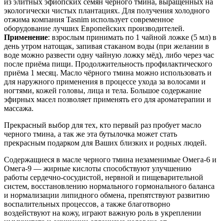
из элитных эфиопских семян черного тмина, выращенных на
экологически чистых плантациях. Для получения холодного
отжима компания Tasnim использует современное
оборудование лучших Европейских производителей.
Применение
: взрослым принимать по 1 чайной ложке (5 мл) в
день утром натощак, запивая стаканом воды (при желании в
воде можно развести одну чайную ложку мёд), либо через час
после приёма пищи. Продолжительность профилактического
приёма 1 месяц. Масло чёрного тмина можно использовать и
для наружного применения в процессе ухода за волосами и
ногтями, кожей головы, лица и тела. Большое содержание
эфирных масел позволяет применять его для ароматерапии и
массажа.
Прекрасный выбор для тех, кто первый раз пробует масло
черного тмина, а так же эта бутылочка может стать
прекрасным подарком для Ваших близких и родных людей.
Содержащиеся в масле черного тмина незаменимые Омега-6 и
Омега-9 — жирные кислоты способствуют улучшению
работы сердечно-сосудистой, нервной и пищеварительной
систем, восстановлению нормального гормонального баланса
и нормализации липидного обмена, препятствуют развитию
воспалительных процессов, а также благотворно
воздействуют на кожу, играют важную роль в укреплении