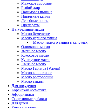
Мужское здоровье
Рыбий жир
Пальмовая пыльца
Назальные капли
Лечебные пасты
Препараты
Натуральные масла
Масло йеменское
Масло черного тмина
- Масло черного тмина в капсулах
Оливковое масло
Змеиное масло
Кокосовое масло
Кунжутное масло
Льняное масло
Масло Гаргира (Усьмы)
Масло конопляное
Масло расторопши
Масло тыквы
Для похудения
Корейская косметика
Афродизиаки
Спортивные добавки
Для детей
Еще категории