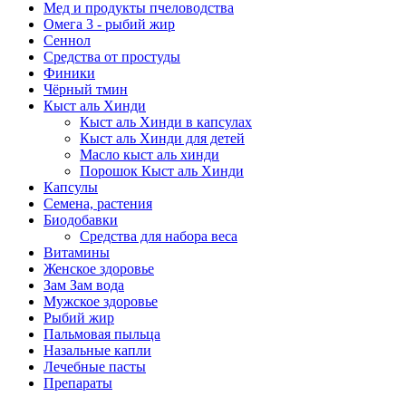
Мед и продукты пчеловодства
Омега 3 - рыбий жир
Сеннол
Средства от простуды
Финики
Чёрный тмин
Кыст аль Хинди
Кыст аль Хинди в капсулах
Кыст аль Хинди для детей
Масло кыст аль хинди
Порошок Кыст аль Хинди
Капсулы
Семена, растения
Биодобавки
Средства для набора веса
Витамины
Женское здоровье
Зам Зам вода
Мужское здоровье
Рыбий жир
Пальмовая пыльца
Назальные капли
Лечебные пасты
Препараты