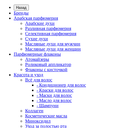
Назад
Бренды
Арабская парфюмерия
Арабские духи
Разливная парфюмерия
Селективная парфюмерия
Сухие духи
Масляные духи для мужчин
Масляные духи для женщин
Парфюмерные флаконы
Атомайзеры
Роликовый аппликатор
Флаконы с кисточкой
Красота и уход
Всё для волос
- Кондиционер для волос
- Краски для волос
- Маски для волос
- Масло для волос
- Шампуни
Коллаген
Косметические масла
Миноксидил
Уход за полостью рта