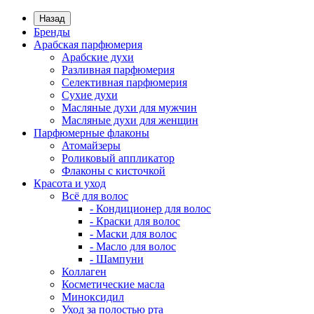
Назад
Бренды
Арабская парфюмерия
Арабские духи
Разливная парфюмерия
Селективная парфюмерия
Сухие духи
Масляные духи для мужчин
Масляные духи для женщин
Парфюмерные флаконы
Атомайзеры
Роликовый аппликатор
Флаконы с кисточкой
Красота и уход
Всё для волос
- Кондиционер для волос
- Краски для волос
- Маски для волос
- Масло для волос
- Шампуни
Коллаген
Косметические масла
Миноксидил
Уход за полостью рта