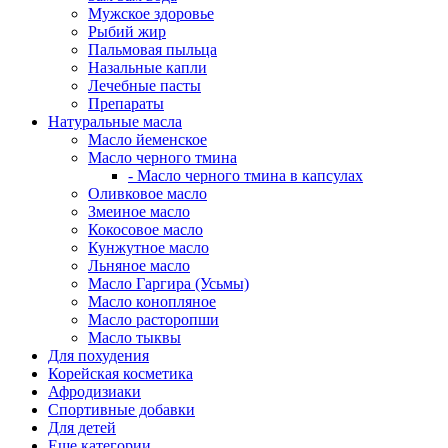
Мужское здоровье
Рыбий жир
Пальмовая пыльца
Назальные капли
Лечебные пасты
Препараты
Натуральные масла
Масло йеменское
Масло черного тмина
- Масло черного тмина в капсулах
Оливковое масло
Змеиное масло
Кокосовое масло
Кунжутное масло
Льняное масло
Масло Гаргира (Усьмы)
Масло конопляное
Масло расторопши
Масло тыквы
Для похудения
Корейская косметика
Афродизиаки
Спортивные добавки
Для детей
Еще категории