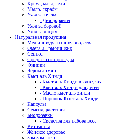
Крема, мази, гели
Мыло, скрабы
Уход за телом
- Дезодоранты
Уход за бородой
Уход за лицом
Натуральная продукция
Мед и продукты пчеловодства
Омега 3 - рыбий жир
Сеннол
Средства от простуды
Финики
Чёрный тмин
Кыст аль Хинди
- Кыст аль Хинди в капсулах
- Кыст аль Хинди для детей
- Масло кыст аль хинди
- Порошок Кыст аль Хинди
Капсулы
Семена, растения
Биодобавки
- Средства для набора веса
Витамины
Женское здоровье
Зам Зам вода