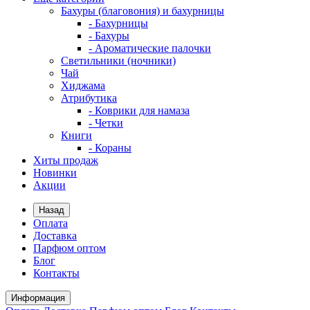
Бахуры (благовония) и бахурницы
- Бахурницы
- Бахуры
- Ароматические палочки
Светильники (ночники)
Чай
Хиджама
Атрибутика
- Коврики для намаза
- Четки
Книги
- Кораны
Хиты продаж
Новинки
Акции
Назад
Оплата
Доставка
Парфюм оптом
Блог
Контакты
Информация