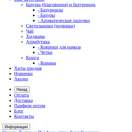
Бахуры (благовония) и бахурницы
- Бахурницы
- Бахуры
- Ароматические палочки
Светильники (ночники)
Чай
Хиджама
Атрибутика
- Коврики для намаза
- Четки
Книги
- Кораны
Хиты продаж
Новинки
Акции
Назад
Оплата
Доставка
Парфюм оптом
Блог
Контакты
Информация