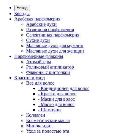
Назад
Бренды
Арабская парфюмерия
Арабские духи
Разливная парфюмерия
Селективная парфюмерия
Сухие духи
Масляные духи для мужчин
Масляные духи для женщин
Парфюмерные флаконы
Атомайзеры
Роликовый аппликатор
Флаконы с кисточкой
Красота и уход
Всё для волос
- Кондиционер для волос
- Краски для волос
- Маски для волос
- Масло для волос
- Шампуни
Коллаген
Косметические масла
Миноксидил
Уход за полостью рта