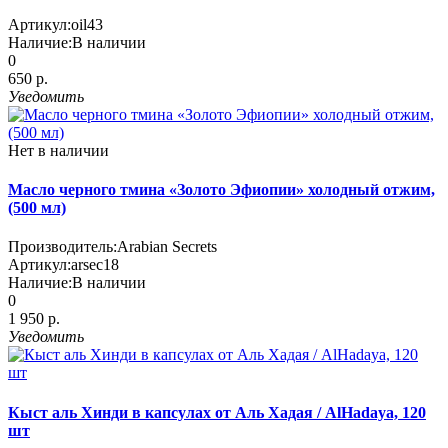
Артикул:
oil43
Наличие:
В наличии
0
650 р.
Уведомить
Нет в наличии
Масло черного тмина «Золото Эфиопии» холодный отжим,
(500 мл)
Производитель:
Arabian Secrets
Артикул:
arsec18
Наличие:
В наличии
0
1 950 р.
Уведомить
Кыст аль Хинди в капсулах от Аль Хадая / AlHadaya, 120
шт