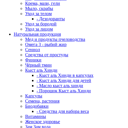
Крема, мази, гели
Мыло, скрабы
Уход за телом
- Дезодоранты
Уход за бородой
Уход за лицом
Натуральная продукция
Мед и продукты пчеловодства
Омега 3 - рыбий жир
Сеннол
Средства от простуды
Финики
Чёрный тмин
Кыст аль Хинди
- Кыст аль Хинди в капсулах
- Кыст аль Хинди для детей
- Масло кыст аль хинди
- Порошок Кыст аль Хинди
Капсулы
Семена, растения
Биодобавки
- Средства для набора веса
Витамины
Женское здоровье
Зам Зам вода