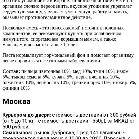
9 из них упоминается в Коране. Полезное действие смеси на
организм сложно переоценить, вкусное угощение укрепляет
сердечную мышцу, улучшает умственную работу и память,
оказывает противогельминтное действие.
Поскольку смесь - это неиссякаемый источник полезных
компонентов, ее рекомендуют кушать при ослабленном
иммунитете, спортсменам, кормящим мамам, а также
малышам в возрасте старше 1,5 лет.
Паста нормализует гормональный фон и помогает организму
легче справиться с сезонными заболеваниями.
Состав:
пыльца цветочная 10%, мед 10%, тмин 10%, изюм
5%, тыквы семена 5%, курага 5%, перга пчелиная 10%,
пажитник 10%, чернослив 10%, грецкий орех 10%, инжир 5%,
финики 10%
Москва
Курьером до двери:
стоимость доставки от 300 рублей
(от 5 до 10 кг - стоимость доставки - 550р), за МКАД от
500 рублей.
Самовывоз:
рынок Дубровка, 1 ряд 141 павильон -
производится ежедневно с 10:00 до 20:00. Перерыв: с