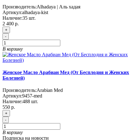
Производитель:
Alhadaya | Аль хадая
Артикул:
alhadaya-kist
Наличие:
35
шт.
2 400 р.
+
-
В корзину
Женское Масло Арабиан Мед (От Бесплодия и Женских
Болезней)
Производитель:
Arabian Med
Артикул:
9457-med
Наличие:
488
шт.
550 р.
+
-
В корзину
Подписка на новости