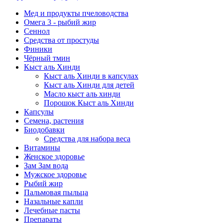
Мед и продукты пчеловодства
Омега 3 - рыбий жир
Сеннол
Средства от простуды
Финики
Чёрный тмин
Кыст аль Хинди
Кыст аль Хинди в капсулах
Кыст аль Хинди для детей
Масло кыст аль хинди
Порошок Кыст аль Хинди
Капсулы
Семена, растения
Биодобавки
Средства для набора веса
Витамины
Женское здоровье
Зам Зам вода
Мужское здоровье
Рыбий жир
Пальмовая пыльца
Назальные капли
Лечебные пасты
Препараты