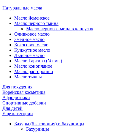
Натуральные масла
Масло йеменское
Масло черного тмина
Масло черного тмина в капсулах
Оливковое масло
Змеиное масло
Кокосовое масло
Кунжутное масло
Льняное масло
Масло Гаргира (Усьмы)
Масло конопляное
Масло расторопши
Масло тыквы
Для похудения
Корейская косметика
Афродизиаки
Спортивные добавки
Для детей
Еще категории
Бахуры (благовония) и бахурницы
Бахурницы