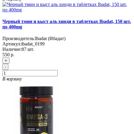
Черный тмин и кыст аль хинди в таблетках Ibadat, 150 шт.
по 400mg
Производитель:
Ibadat (Ибадат)
Артикул:
ibadat_0199
Наличие:
87
шт.
550 р.
+
-
В корзину