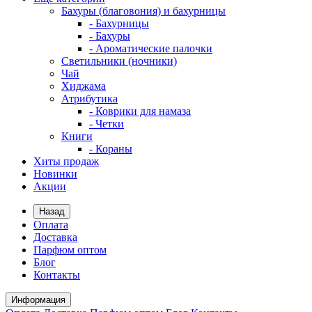
Бахуры (благовония) и бахурницы
- Бахурницы
- Бахуры
- Ароматические палочки
Светильники (ночники)
Чай
Хиджама
Атрибутика
- Коврики для намаза
- Четки
Книги
- Кораны
Хиты продаж
Новинки
Акции
Назад
Оплата
Доставка
Парфюм оптом
Блог
Контакты
Информация