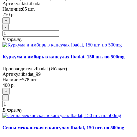
Артикул:
kist-ibadat
Наличие:
85
шт.
250 р.
+
-
В корзину
Куркума и имбирь в капсулах Ibadat, 150 шт. по 500mg
Производитель:
Ibadat (Ибадат)
Артикул:
ibadat_99
Наличие:
578
шт.
400 р.
+
-
В корзину
Сенна мекканская в капсулах Ibadat, 150 шт. по 500mg