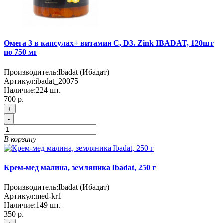
Омега 3 в капсулах+ витамин C, D3. Zink IBADAT, 120шт
по 750 мг
Производитель:
Ibadat (Ибадат)
Артикул:
ibadat_20075
Наличие:
224
шт.
700 р.
+
-
В корзину
Крем-мед малина, земляника Ibadat, 250 г
Производитель:
Ibadat (Ибадат)
Артикул:
med-kr1
Наличие:
149
шт.
350 р.