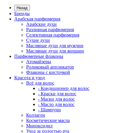
Назад
Бренды
Арабская парфюмерия
Арабские духи
Разливная парфюмерия
Селективная парфюмерия
Сухие духи
Масляные духи для мужчин
Масляные духи для женщин
Парфюмерные флаконы
Атомайзеры
Роликовый аппликатор
Флаконы с кисточкой
Красота и уход
Всё для волос
- Кондиционер для волос
- Краски для волос
- Маски для волос
- Масло для волос
- Шампуни
Коллаген
Косметические масла
Миноксидил
Уход за полостью рта