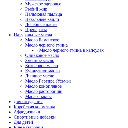
Мужское здоровье
Рыбий жир
Пальмовая пыльца
Назальные капли
Лечебные пасты
Препараты
Натуральные масла
Масло йеменское
Масло черного тмина
- Масло черного тмина в капсулах
Оливковое масло
Змеиное масло
Кокосовое масло
Кунжутное масло
Льняное масло
Масло Гаргира (Усьмы)
Масло конопляное
Масло расторопши
Масло тыквы
Для похудения
Корейская косметика
Афродизиаки
Спортивные добавки
Для детей
Еще категории