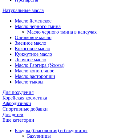
Натуральные масла
Масло йеменское
Масло черного тмина
Масло черного тмина в капсулах
Оливковое масло
Змеиное масло
Кокосовое масло
Кунжутное масло
Льняное масло
Масло Гаргира (Усьмы)
Масло конопляное
Масло расторопши
Масло тыквы
Для похудения
Корейская косметика
Афродизиаки
Спортивные добавки
Для детей
Еще категории
Бахуры (благовония) и бахурницы
Бахурницы