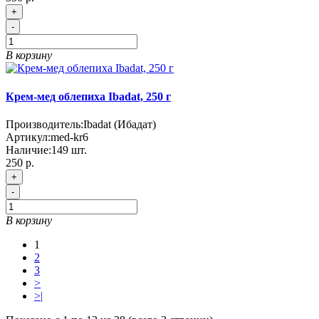
+
-
В корзину
Крем-мед облепиха Ibadat, 250 г
Производитель:
Ibadat (Ибадат)
Артикул:
med-kr6
Наличие:
149
шт.
250 р.
+
-
В корзину
1
2
3
>
>|