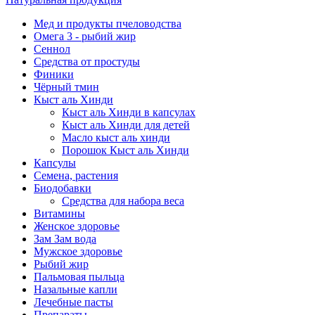
Мед и продукты пчеловодства
Омега 3 - рыбий жир
Сеннол
Средства от простуды
Финики
Чёрный тмин
Кыст аль Хинди
Кыст аль Хинди в капсулах
Кыст аль Хинди для детей
Масло кыст аль хинди
Порошок Кыст аль Хинди
Капсулы
Семена, растения
Биодобавки
Средства для набора веса
Витамины
Женское здоровье
Зам Зам вода
Мужское здоровье
Рыбий жир
Пальмовая пыльца
Назальные капли
Лечебные пасты
Препараты