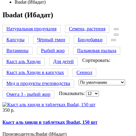
Ibadat (Ибадат)
Ibadat (Ибадат)
Натуральная продукция
Семена, растения
Капсулы
Чёрный тмин
Биодобавки
Витамины
Рыбий жир
Пальмовая пыльца
Сортировать:
Кыст аль Хинди
Для детей
Кыст аль Хинди в капсулах
Сеннол
Мед и продукты пчеловодства
Показывать:
Омега 3 - рыбий жир
350 р.
Кыст аль хинди в таблетках Ibadat, 150 шт
Производитель:
Ibadat (Ибадат)