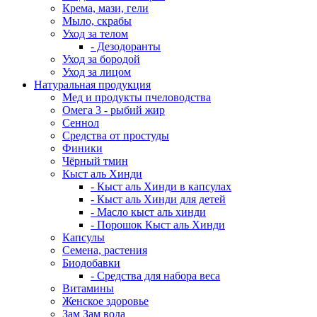
Крема, мази, гели
Мыло, скрабы
Уход за телом
- Дезодоранты
Уход за бородой
Уход за лицом
Натуральная продукция
Мед и продукты пчеловодства
Омега 3 - рыбий жир
Сеннол
Средства от простуды
Финики
Чёрный тмин
Кыст аль Хинди
- Кыст аль Хинди в капсулах
- Кыст аль Хинди для детей
- Масло кыст аль хинди
- Порошок Кыст аль Хинди
Капсулы
Семена, растения
Биодобавки
- Средства для набора веса
Витамины
Женское здоровье
Зам Зам вода