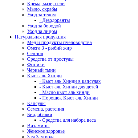
Крема, мази, гели
Мыло, скрабы
Уход за телом
- Дезодоранты
Уход за бородой
Уход за лицом
Натуральная продукция
Мед и продукты пчеловодства
Омега 3 - рыбий жир
Сеннол
Средства от простуды
Финики
Чёрный тмин
Кыст аль Хинди
- Кыст аль Хинди в капсулах
- Кыст аль Хинди для детей
- Масло кыст аль хинди
- Порошок Кыст аль Хинди
Капсулы
Семена, растения
Биодобавки
- Средства для набора веса
Витамины
Женское здоровье
Зам Зам вода