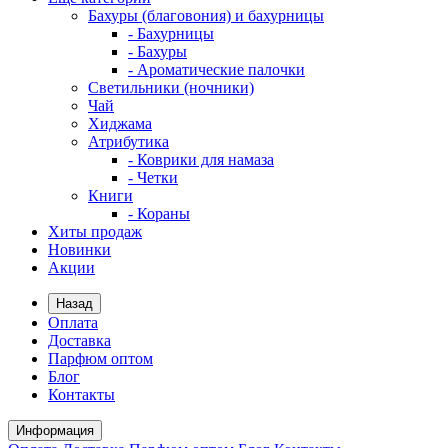
Бахуры (благовония) и бахурницы
- Бахурницы
- Бахуры
- Ароматические палочки
Светильники (ночники)
Чай
Хиджама
Атрибутика
- Коврики для намаза
- Четки
Книги
- Кораны
Хиты продаж
Новинки
Акции
Назад
Оплата
Доставка
Парфюм оптом
Блог
Контакты
Информация