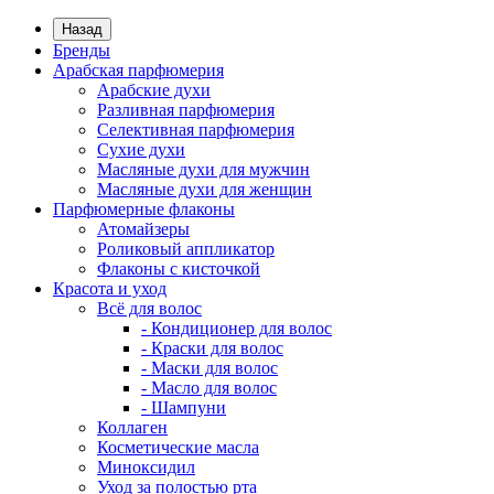
Назад
Бренды
Арабская парфюмерия
Арабские духи
Разливная парфюмерия
Селективная парфюмерия
Сухие духи
Масляные духи для мужчин
Масляные духи для женщин
Парфюмерные флаконы
Атомайзеры
Роликовый аппликатор
Флаконы с кисточкой
Красота и уход
Всё для волос
- Кондиционер для волос
- Краски для волос
- Маски для волос
- Масло для волос
- Шампуни
Коллаген
Косметические масла
Миноксидил
Уход за полостью рта