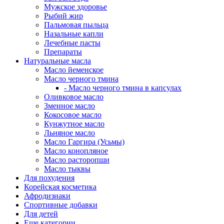
Мужское здоровье
Рыбий жир
Пальмовая пыльца
Назальные капли
Лечебные пасты
Препараты
Натуральные масла
Масло йеменское
Масло черного тмина
- Масло черного тмина в капсулах
Оливковое масло
Змеиное масло
Кокосовое масло
Кунжутное масло
Льняное масло
Масло Гаргира (Усьмы)
Масло конопляное
Масло расторопши
Масло тыквы
Для похудения
Корейская косметика
Афродизиаки
Спортивные добавки
Для детей
Еще категории