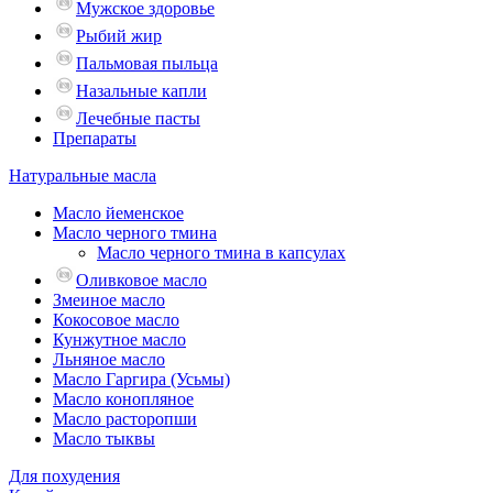
Мужское здоровье
Рыбий жир
Пальмовая пыльца
Назальные капли
Лечебные пасты
Препараты
Натуральные масла
Масло йеменское
Масло черного тмина
Масло черного тмина в капсулах
Оливковое масло
Змеиное масло
Кокосовое масло
Кунжутное масло
Льняное масло
Масло Гаргира (Усьмы)
Масло конопляное
Масло расторопши
Масло тыквы
Для похудения