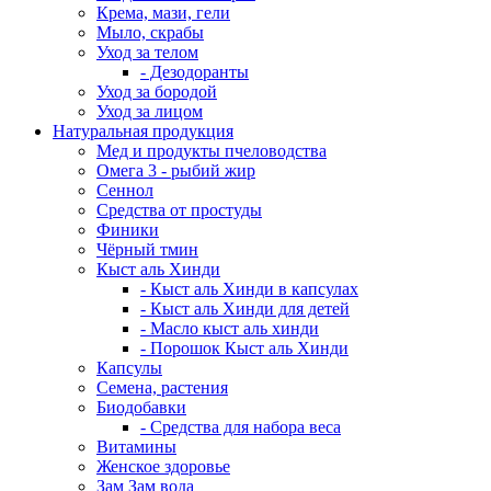
Крема, мази, гели
Мыло, скрабы
Уход за телом
- Дезодоранты
Уход за бородой
Уход за лицом
Натуральная продукция
Мед и продукты пчеловодства
Омега 3 - рыбий жир
Сеннол
Средства от простуды
Финики
Чёрный тмин
Кыст аль Хинди
- Кыст аль Хинди в капсулах
- Кыст аль Хинди для детей
- Масло кыст аль хинди
- Порошок Кыст аль Хинди
Капсулы
Семена, растения
Биодобавки
- Средства для набора веса
Витамины
Женское здоровье
Зам Зам вода