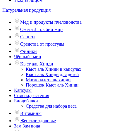
Уход за лицом
Натуральная продукция
Мед и продукты пчеловодства
Омега 3 - рыбий жир
Сеннол
Средства от простуды
Финики
Чёрный тмин
Кыст аль Хинди
Кыст аль Хинди в капсулах
Кыст аль Хинди для детей
Масло кыст аль хинди
Порошок Кыст аль Хинди
Капсулы
Семена, растения
Биодобавки
Средства для набора веса
Витамины
Женское здоровье
Зам Зам вода