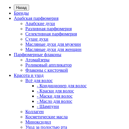
Назад
Бренды
Арабская парфюмерия
Арабские духи
Разливная парфюмерия
Селективная парфюмерия
Сухие духи
Масляные духи для мужчин
Масляные духи для женщин
Парфюмерные флаконы
Атомайзеры
Роликовый аппликатор
Флаконы с кисточкой
Красота и уход
Всё для волос
- Кондиционер для волос
- Краски для волос
- Маски для волос
- Масло для волос
- Шампуни
Коллаген
Косметические масла
Миноксидил
Уход за полостью рта