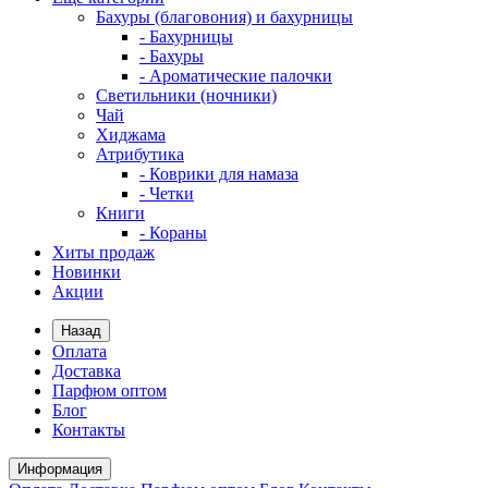
Бахуры (благовония) и бахурницы
- Бахурницы
- Бахуры
- Ароматические палочки
Светильники (ночники)
Чай
Хиджама
Атрибутика
- Коврики для намаза
- Четки
Книги
- Кораны
Хиты продаж
Новинки
Акции
Назад
Оплата
Доставка
Парфюм оптом
Блог
Контакты
Информация