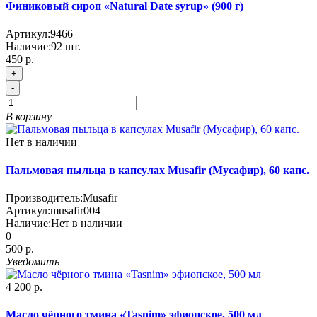
Финиковый сироп «Natural Date syrup» (900 г)
Артикул:
9466
Наличие:
92
шт.
450 р.
+
-
В корзину
Нет в наличии
Пальмовая пыльца в капсулах Musafir (Мусафир), 60 капс.
Производитель:
Musafir
Артикул:
musafir004
Наличие:
Нет в наличии
0
500 р.
Уведомить
4 200 р.
Масло чёрного тмина «Tasnim» эфиопское, 500 мл