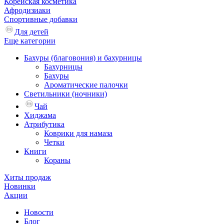
Корейская косметика
Афродизиаки
Спортивные добавки
Для детей
Еще категории
Бахуры (благовония) и бахурницы
Бахурницы
Бахуры
Ароматические палочки
Светильники (ночники)
Чай
Хиджама
Атрибутика
Коврики для намаза
Четки
Книги
Кораны
Хиты продаж
Новинки
Акции
Новости
Блог