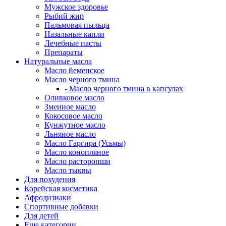
Мужское здоровье
Рыбий жир
Пальмовая пыльца
Назальные капли
Лечебные пасты
Препараты
Натуральные масла
Масло йеменское
Масло черного тмина
- Масло черного тмина в капсулах
Оливковое масло
Змеиное масло
Кокосовое масло
Кунжутное масло
Льняное масло
Масло Гаргира (Усьмы)
Масло конопляное
Масло расторопши
Масло тыквы
Для похудения
Корейская косметика
Афродизиаки
Спортивные добавки
Для детей
Еще категории