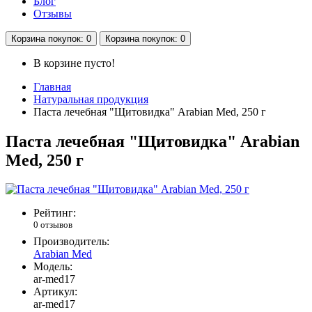
Блог
Отзывы
Корзина
покупок
: 0
Корзина
покупок
: 0
В корзине пусто!
Главная
Натуральная продукция
Паста лечебная "Щитовидка" Arabian Med, 250 г
Паста лечебная "Щитовидка" Arabian
Med, 250 г
Рейтинг:
0 отзывов
Производитель:
Arabian Med
Модель:
ar-med17
Артикул:
ar-med17