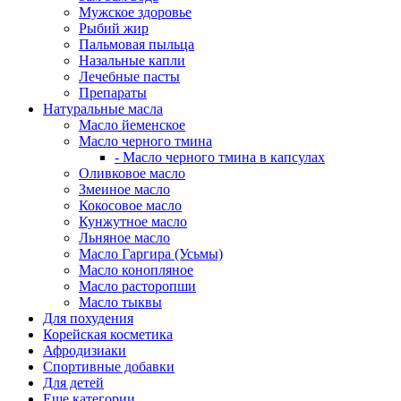
Мужское здоровье
Рыбий жир
Пальмовая пыльца
Назальные капли
Лечебные пасты
Препараты
Натуральные масла
Масло йеменское
Масло черного тмина
- Масло черного тмина в капсулах
Оливковое масло
Змеиное масло
Кокосовое масло
Кунжутное масло
Льняное масло
Масло Гаргира (Усьмы)
Масло конопляное
Масло расторопши
Масло тыквы
Для похудения
Корейская косметика
Афродизиаки
Спортивные добавки
Для детей
Еще категории