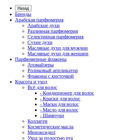
Назад
Бренды
Арабская парфюмерия
Арабские духи
Разливная парфюмерия
Селективная парфюмерия
Сухие духи
Масляные духи для мужчин
Масляные духи для женщин
Парфюмерные флаконы
Атомайзеры
Роликовый аппликатор
Флаконы с кисточкой
Красота и уход
Всё для волос
- Кондиционер для волос
- Краски для волос
- Маски для волос
- Масло для волос
- Шампуни
Коллаген
Косметические масла
Миноксидил
Уход за полостью рта