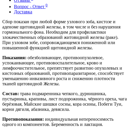
Отзывы
0
Вопрос - Ответ
Доставка
Сбор показан при любой форме узлового зоба, кистозе и
аденоме щитовидной железы, в том числе и без нарушения
гормонального фона. Необходим для профилактики
злокачественных образований житовидной железы (раке).
При узловом зо6е, сопровождающемся пониженной или
повышенной функцией щитовидной железы.
Показания:
обезболивающее, противоопухолевое,
успокаивающее, противовоспалительное, крово и
лимфоочистительное, препятствует развитию опухолевых и
кистозных образований, противопаразитарное, способствует
уменьшению инвазивного роста и снижению плотности
тканей щитовидной Железы.
Состав:
трава подмаренника чепкого, дурнишника,
пустырника, крапивы, лист подорожника, чёрного ореха, чага
берёзовая, Майские шишки сосны, кора осины, Побеги Туи,
корни дягиля, абазника, девясила.
Противопоказания:
индивидуальная непереносимость
одного из компонентов. Беременность и лактация.