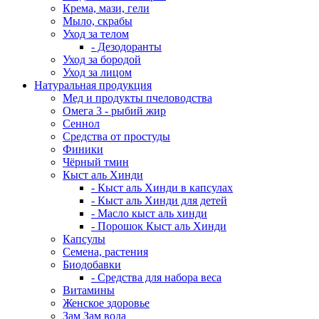
Крема, мази, гели
Мыло, скрабы
Уход за телом
- Дезодоранты
Уход за бородой
Уход за лицом
Натуральная продукция
Мед и продукты пчеловодства
Омега 3 - рыбий жир
Сеннол
Средства от простуды
Финики
Чёрный тмин
Кыст аль Хинди
- Кыст аль Хинди в капсулах
- Кыст аль Хинди для детей
- Масло кыст аль хинди
- Порошок Кыст аль Хинди
Капсулы
Семена, растения
Биодобавки
- Средства для набора веса
Витамины
Женское здоровье
Зам Зам вода