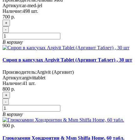
Артикул:
ar-med-jel
Наличие:
498
шт.
700 р.
+
-
В корзину
Сироп в капсулах Argivit Tablet (Аргивит Таблет) , 30 шт
Производитель:
Argivit (Аргивит)
Артикул:
argivittablet
Наличие:
41
шт.
800 р.
+
-
В корзину
900 р.
Глюкозамин Хондроитин & Msm Shiffa Home, 60 табл.