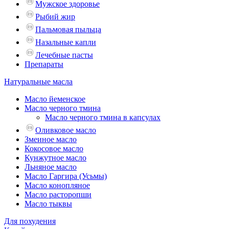
Мужское здоровье
Рыбий жир
Пальмовая пыльца
Назальные капли
Лечебные пасты
Препараты
Натуральные масла
Масло йеменское
Масло черного тмина
Масло черного тмина в капсулах
Оливковое масло
Змеиное масло
Кокосовое масло
Кунжутное масло
Льняное масло
Масло Гаргира (Усьмы)
Масло конопляное
Масло расторопши
Масло тыквы
Для похудения