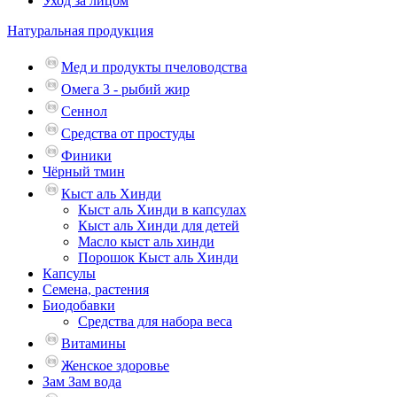
Уход за лицом
Натуральная продукция
Мед и продукты пчеловодства
Омега 3 - рыбий жир
Сеннол
Средства от простуды
Финики
Чёрный тмин
Кыст аль Хинди
Кыст аль Хинди в капсулах
Кыст аль Хинди для детей
Масло кыст аль хинди
Порошок Кыст аль Хинди
Капсулы
Семена, растения
Биодобавки
Средства для набора веса
Витамины
Женское здоровье
Зам Зам вода