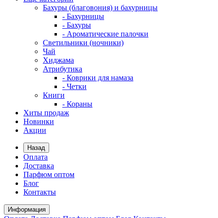
Бахуры (благовония) и бахурницы
- Бахурницы
- Бахуры
- Ароматические палочки
Светильники (ночники)
Чай
Хиджама
Атрибутика
- Коврики для намаза
- Четки
Книги
- Кораны
Хиты продаж
Новинки
Акции
Назад
Оплата
Доставка
Парфюм оптом
Блог
Контакты
Информация