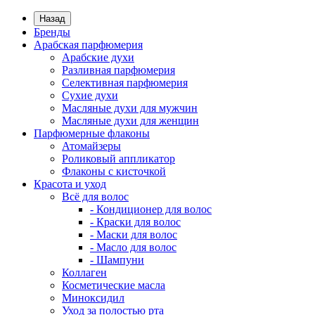
Назад
Бренды
Арабская парфюмерия
Арабские духи
Разливная парфюмерия
Селективная парфюмерия
Сухие духи
Масляные духи для мужчин
Масляные духи для женщин
Парфюмерные флаконы
Атомайзеры
Роликовый аппликатор
Флаконы с кисточкой
Красота и уход
Всё для волос
- Кондиционер для волос
- Краски для волос
- Маски для волос
- Масло для волос
- Шампуни
Коллаген
Косметические масла
Миноксидил
Уход за полостью рта