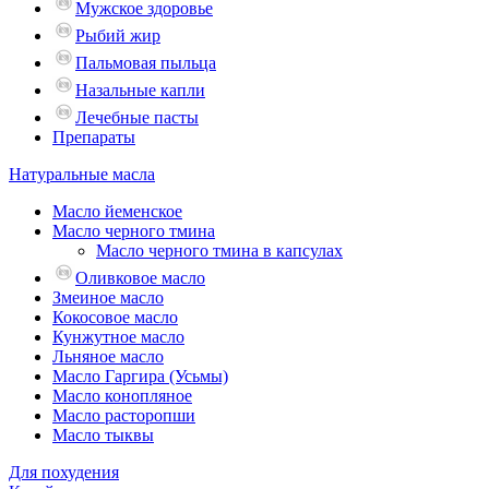
Мужское здоровье
Рыбий жир
Пальмовая пыльца
Назальные капли
Лечебные пасты
Препараты
Натуральные масла
Масло йеменское
Масло черного тмина
Масло черного тмина в капсулах
Оливковое масло
Змеиное масло
Кокосовое масло
Кунжутное масло
Льняное масло
Масло Гаргира (Усьмы)
Масло конопляное
Масло расторопши
Масло тыквы
Для похудения