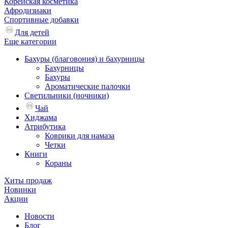
Корейская косметика
Афродизиаки
Спортивные добавки
Для детей
Еще категории
Бахуры (благовония) и бахурницы
Бахурницы
Бахуры
Ароматические палочки
Светильники (ночники)
Чай
Хиджама
Атрибутика
Коврики для намаза
Четки
Книги
Кораны
Хиты продаж
Новинки
Акции
Новости
Блог