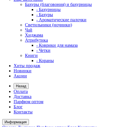
Бахуры (благовония) и бахурницы
- Бахурницы
- Бахуры
- Ароматические палочки
Светильники (ночники)
Чай
Хиджама
Атрибутика
- Коврики для намаза
- Четки
Книги
- Кораны
Хиты продаж
Новинки
Акции
Назад
Оплата
Доставка
Парфюм оптом
Блог
Контакты
Информация