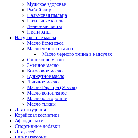
Мужское здоровье
Рыбий жир
Пальмовая пыльца
Назальные капли
Лечебные пасты
Препараты
Натуральные масла
Масло йеменское
Масло черного тмина
- Масло черного тмина в капсулах
Оливковое масло
Змеиное масло
Кокосовое масло
Кунжутное масло
Льняное масло
Масло Гаргира (Усьмы)
Масло конопляное
Масло расторопши
Масло тыквы
Для похудения
Корейская косметика
Афродизиаки
Спортивные добавки
Для детей
Еще категории