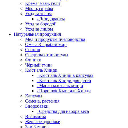
Крема, мази, гели
Мыло, скрабы
Уход за телом
- Дезодоранты
Уход за бородой
Уход за лицом
Натуральная продукция
Мед и продукты пчеловодства
Омега 3 - рыбий жир
Сеннол
Средства от простуды
Финики
Чёрный тмин
Кыст аль Хинди
- Кыст аль Хинди в капсулах
- Кыст аль Хинди для детей
- Масло кыст аль хинди
- Порошок Кыст аль Хинди
Капсулы
Семена, растения
Биодобавки
- Средства для набора веса
Витамины
Женское здоровье
Зам Зам вода