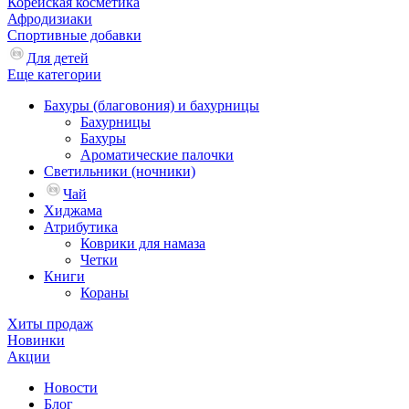
Корейская косметика
Афродизиаки
Спортивные добавки
Для детей
Еще категории
Бахуры (благовония) и бахурницы
Бахурницы
Бахуры
Ароматические палочки
Светильники (ночники)
Чай
Хиджама
Атрибутика
Коврики для намаза
Четки
Книги
Кораны
Хиты продаж
Новинки
Акции
Новости
Блог