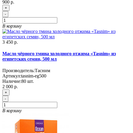
900 р.
+
-
В корзину
3 450 р.
Масло чёрного тмина холодного отжима «Tasnim» из
египетских семян, 500 мл
Производитель:
Тасним
Артикул:
tasnim-eg500
Наличие:
80
шт.
2 000 р.
+
-
В корзину