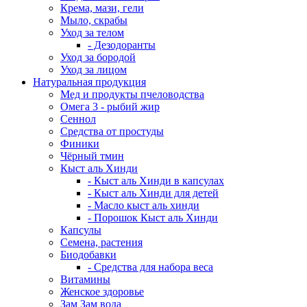
Крема, мази, гели
Мыло, скрабы
Уход за телом
- Дезодоранты
Уход за бородой
Уход за лицом
Натуральная продукция
Мед и продукты пчеловодства
Омега 3 - рыбий жир
Сеннол
Средства от простуды
Финики
Чёрный тмин
Кыст аль Хинди
- Кыст аль Хинди в капсулах
- Кыст аль Хинди для детей
- Масло кыст аль хинди
- Порошок Кыст аль Хинди
Капсулы
Семена, растения
Биодобавки
- Средства для набора веса
Витамины
Женское здоровье
Зам Зам вода