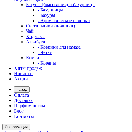
Бахуры (благовония) и бахурницы
- Бахурницы
- Бахуры
- Ароматические палочки
Светильники (ночники)
Чай
Хиджама
Атрибутика
- Коврики для намаза
- Четки
Книги
- Кораны
Хиты продаж
Новинки
Акции
Назад
Оплата
Доставка
Парфюм оптом
Блог
Контакты
Информация