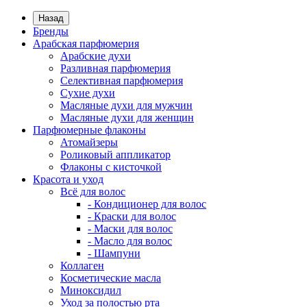
Назад
Бренды
Арабская парфюмерия
Арабские духи
Разливная парфюмерия
Селективная парфюмерия
Сухие духи
Масляные духи для мужчин
Масляные духи для женщин
Парфюмерные флаконы
Атомайзеры
Роликовый аппликатор
Флаконы с кисточкой
Красота и уход
Всё для волос
- Кондиционер для волос
- Краски для волос
- Маски для волос
- Масло для волос
- Шампуни
Коллаген
Косметические масла
Миноксидил
Уход за полостью рта