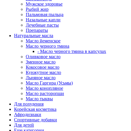
Мужское здоровье
Рыбий жир
Пальмовая пыльца
Назальные капли
Лечебные пасты
Препараты
Натуральные масла
Масло йеменское
Масло черного тмина
- Масло черного тмина в капсулах
Оливковое масло
Змеиное масло
Кокосовое масло
Кунжутное масло
Льняное масло
Масло Гаргира (Усьмы)
Масло конопляное
Масло расторопши
Масло тыквы
Для похудения
Корейская косметика
Афродизиаки
Спортивные добавки
Для детей
Еще категории