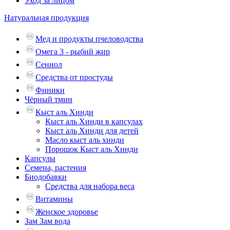
Уход за лицом
Натуральная продукция
Мед и продукты пчеловодства
Омега 3 - рыбий жир
Сеннол
Средства от простуды
Финики
Чёрный тмин
Кыст аль Хинди
Кыст аль Хинди в капсулах
Кыст аль Хинди для детей
Масло кыст аль хинди
Порошок Кыст аль Хинди
Капсулы
Семена, растения
Биодобавки
Средства для набора веса
Витамины
Женское здоровье
Зам Зам вода