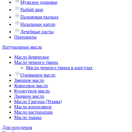
Мужское здоровье
Рыбий жир
Пальмовая пыльца
Назальные капли
Лечебные пасты
Препараты
Натуральные масла
Масло йеменское
Масло черного тмина
Масло черного тмина в капсулах
Оливковое масло
Змеиное масло
Кокосовое масло
Кунжутное масло
Льняное масло
Масло Гаргира (Усьмы)
Масло конопляное
Масло расторопши
Масло тыквы
Для похудения