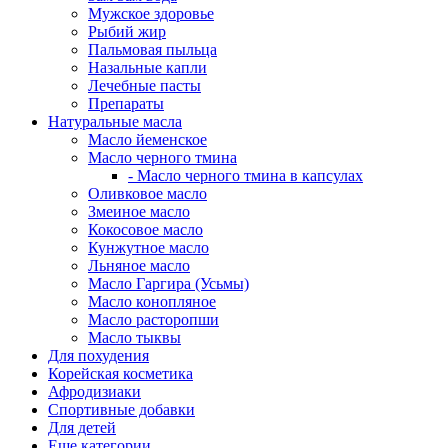
Мужское здоровье
Рыбий жир
Пальмовая пыльца
Назальные капли
Лечебные пасты
Препараты
Натуральные масла
Масло йеменское
Масло черного тмина
- Масло черного тмина в капсулах
Оливковое масло
Змеиное масло
Кокосовое масло
Кунжутное масло
Льняное масло
Масло Гаргира (Усьмы)
Масло конопляное
Масло расторопши
Масло тыквы
Для похудения
Корейская косметика
Афродизиаки
Спортивные добавки
Для детей
Еще категории