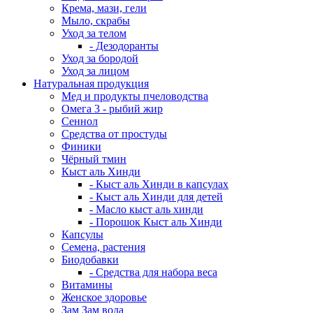
Крема, мази, гели
Мыло, скрабы
Уход за телом
- Дезодоранты
Уход за бородой
Уход за лицом
Натуральная продукция
Мед и продукты пчеловодства
Омега 3 - рыбий жир
Сеннол
Средства от простуды
Финики
Чёрный тмин
Кыст аль Хинди
- Кыст аль Хинди в капсулах
- Кыст аль Хинди для детей
- Масло кыст аль хинди
- Порошок Кыст аль Хинди
Капсулы
Семена, растения
Биодобавки
- Средства для набора веса
Витамины
Женское здоровье
Зам Зам вода