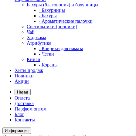
Бахуры (благовония) и бахурницы
- Бахурницы
- Бахуры
- Ароматические палочки
Светильники (ночники)
Чай
Хиджама
Атрибутика
- Коврики для намаза
- Четки
Книги
- Кораны
Хиты продаж
Новинки
Акции
Назад
Оплата
Доставка
Парфюм оптом
Блог
Контакты
Информация