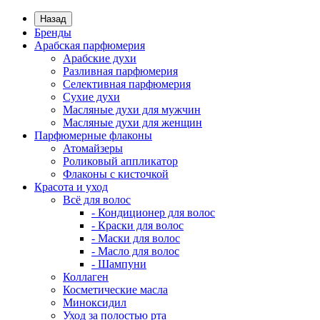
Назад
Бренды
Арабская парфюмерия
Арабские духи
Разливная парфюмерия
Селективная парфюмерия
Сухие духи
Масляные духи для мужчин
Масляные духи для женщин
Парфюмерные флаконы
Атомайзеры
Роликовый аппликатор
Флаконы с кисточкой
Красота и уход
Всё для волос
- Кондиционер для волос
- Краски для волос
- Маски для волос
- Масло для волос
- Шампуни
Коллаген
Косметические масла
Миноксидил
Уход за полостью рта