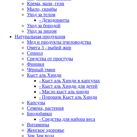
Крема, мази, гели
Мыло, скрабы
Уход за телом
- Дезодоранты
Уход за бородой
Уход за лицом
Натуральная продукция
Мед и продукты пчеловодства
Омега 3 - рыбий жир
Сеннол
Средства от простуды
Финики
Чёрный тмин
Кыст аль Хинди
- Кыст аль Хинди в капсулах
- Кыст аль Хинди для детей
- Масло кыст аль хинди
- Порошок Кыст аль Хинди
Капсулы
Семена, растения
Биодобавки
- Средства для набора веса
Витамины
Женское здоровье
Зам Зам вода