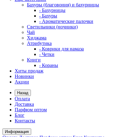
Бахуры (благовония) и бахурницы
- Бахурницы
- Бахуры
- Ароматические палочки
Светильники (ночники)
Чай
Хиджама
Атрибутика
- Коврики для намаза
- Четки
Книги
- Кораны
Хиты продаж
Новинки
Акции
Назад
Оплата
Доставка
Парфюм оптом
Блог
Контакты
Информация