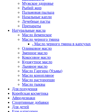
Мужское здоровье
Рыбий жир
Пальмовая пыльца
Назальные капли
Лечебные пасты
Препараты
Натуральные масла
Масло йеменское
Масло черного тмина
- Масло черного тмина в капсулах
Оливковое масло
Змеиное масло
Кокосовое масло
Кунжутное масло
Льняное масло
Масло Гаргира (Усьмы)
Масло конопляное
Масло расторопши
Масло тыквы
Для похудения
Корейская косметика
Афродизиаки
Спортивные добавки
Для детей
Еще категории