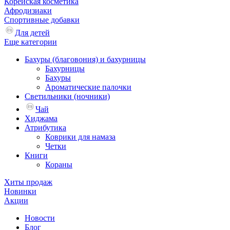
Корейская косметика
Афродизиаки
Спортивные добавки
Для детей
Еще категории
Бахуры (благовония) и бахурницы
Бахурницы
Бахуры
Ароматические палочки
Светильники (ночники)
Чай
Хиджама
Атрибутика
Коврики для намаза
Четки
Книги
Кораны
Хиты продаж
Новинки
Акции
Новости
Блог