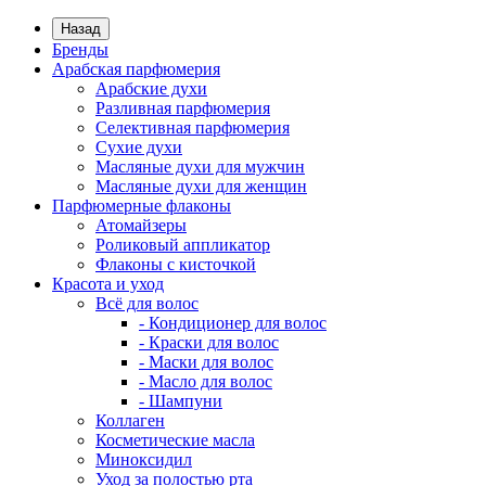
Назад
Бренды
Арабская парфюмерия
Арабские духи
Разливная парфюмерия
Селективная парфюмерия
Сухие духи
Масляные духи для мужчин
Масляные духи для женщин
Парфюмерные флаконы
Атомайзеры
Роликовый аппликатор
Флаконы с кисточкой
Красота и уход
Всё для волос
- Кондиционер для волос
- Краски для волос
- Маски для волос
- Масло для волос
- Шампуни
Коллаген
Косметические масла
Миноксидил
Уход за полостью рта