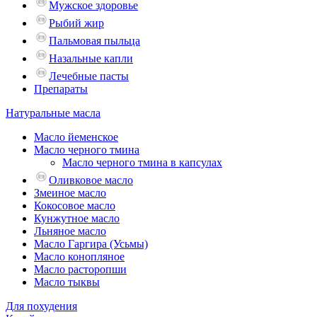
Мужское здоровье
Рыбий жир
Пальмовая пыльца
Назальные капли
Лечебные пасты
Препараты
Натуральные масла
Масло йеменское
Масло черного тмина
Масло черного тмина в капсулах
Оливковое масло
Змеиное масло
Кокосовое масло
Кунжутное масло
Льняное масло
Масло Гаргира (Усьмы)
Масло конопляное
Масло расторопши
Масло тыквы
Для похудения