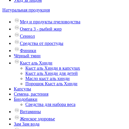
Уход за лицом
Натуральная продукция
Мед и продукты пчеловодства
Омега 3 - рыбий жир
Сеннол
Средства от простуды
Финики
Чёрный тмин
Кыст аль Хинди
Кыст аль Хинди в капсулах
Кыст аль Хинди для детей
Масло кыст аль хинди
Порошок Кыст аль Хинди
Капсулы
Семена, растения
Биодобавки
Средства для набора веса
Витамины
Женское здоровье
Зам Зам вода