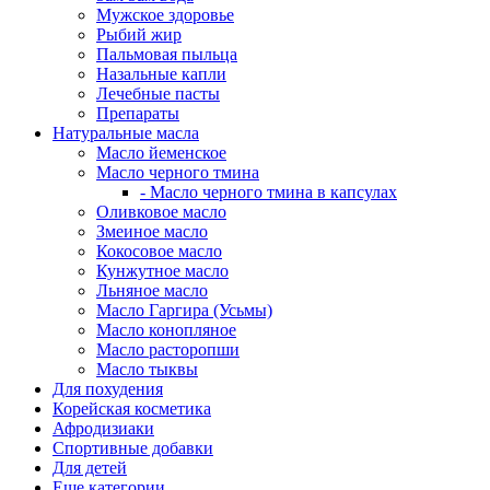
Мужское здоровье
Рыбий жир
Пальмовая пыльца
Назальные капли
Лечебные пасты
Препараты
Натуральные масла
Масло йеменское
Масло черного тмина
- Масло черного тмина в капсулах
Оливковое масло
Змеиное масло
Кокосовое масло
Кунжутное масло
Льняное масло
Масло Гаргира (Усьмы)
Масло конопляное
Масло расторопши
Масло тыквы
Для похудения
Корейская косметика
Афродизиаки
Спортивные добавки
Для детей
Еще категории