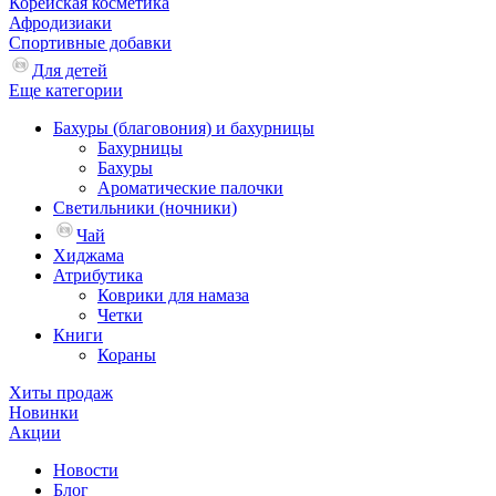
Корейская косметика
Афродизиаки
Спортивные добавки
Для детей
Еще категории
Бахуры (благовония) и бахурницы
Бахурницы
Бахуры
Ароматические палочки
Светильники (ночники)
Чай
Хиджама
Атрибутика
Коврики для намаза
Четки
Книги
Кораны
Хиты продаж
Новинки
Акции
Новости
Блог