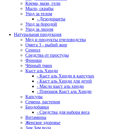
Крема, мази, гели
Мыло, скрабы
Уход за телом
- Дезодоранты
Уход за бородой
Уход за лицом
Натуральная продукция
Мед и продукты пчеловодства
Омега 3 - рыбий жир
Сеннол
Средства от простуды
Финики
Чёрный тмин
Кыст аль Хинди
- Кыст аль Хинди в капсулах
- Кыст аль Хинди для детей
- Масло кыст аль хинди
- Порошок Кыст аль Хинди
Капсулы
Семена, растения
Биодобавки
- Средства для набора веса
Витамины
Женское здоровье
Зам Зам вода