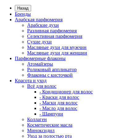
Назад
Бренды
Арабская парфюмерия
Арабские духи
Разливная парфюмерия
Селективная парфюмерия
Сухие духи
Масляные духи для мужчин
Масляные духи для женщин
Парфюмерные флаконы
Атомайзеры
Роликовый аппликатор
Флаконы с кисточкой
Красота и уход
Всё для волос
- Кондиционер для волос
- Краски для волос
- Маски для волос
- Масло для волос
- Шампуни
Коллаген
Косметические масла
Миноксидил
Уход за полостью рта