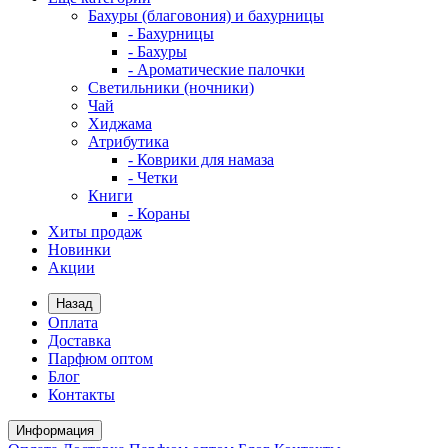
Бахуры (благовония) и бахурницы
- Бахурницы
- Бахуры
- Ароматические палочки
Светильники (ночники)
Чай
Хиджама
Атрибутика
- Коврики для намаза
- Четки
Книги
- Кораны
Хиты продаж
Новинки
Акции
Назад
Оплата
Доставка
Парфюм оптом
Блог
Контакты
Информация