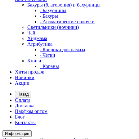
Бахуры (благовония) и бахурницы
- Бахурницы
- Бахуры
- Ароматические палочки
Светильники (ночники)
Чай
Хиджама
Атрибутика
- Коврики для намаза
- Четки
Книги
- Кораны
Хиты продаж
Новинки
Акции
Назад
Оплата
Доставка
Парфюм оптом
Блог
Контакты
Информация