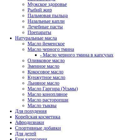
Мужское здоровье
Рыбий жир
Пальмовая пыльца
Назальные капли
Лечебные пасты
Препараты
Натуральные масла
Масло йеменское
Масло черного тмина
- Масло черного тмина в капсулах
Оливковое масло
Змеиное масло
Кокосовое масло
Кунжутное масло
Льняное масло
Масло Гаргира (Усьмы)
Масло конопляное
Масло расторопши
Масло тыквы
Для похудения
Корейская косметика
Афродизиаки
Спортивные добавки
Для детей
Еще категории