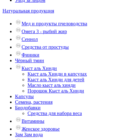
Уход за лицом
Натуральная продукция
Мед и продукты пчеловодства
Омега 3 - рыбий жир
Сеннол
Средства от простуды
Финики
Чёрный тмин
Кыст аль Хинди
Кыст аль Хинди в капсулах
Кыст аль Хинди для детей
Масло кыст аль хинди
Порошок Кыст аль Хинди
Капсулы
Семена, растения
Биодобавки
Средства для набора веса
Витамины
Женское здоровье
Зам Зам вода