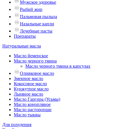
Мужское здоровье
Рыбий жир
Пальмовая пыльца
Назальные капли
Лечебные пасты
Препараты
Натуральные масла
Масло йеменское
Масло черного тмина
Масло черного тмина в капсулах
Оливковое масло
Змеиное масло
Кокосовое масло
Кунжутное масло
Льняное масло
Масло Гаргира (Усьмы)
Масло конопляное
Масло расторопши
Масло тыквы
Для похудения