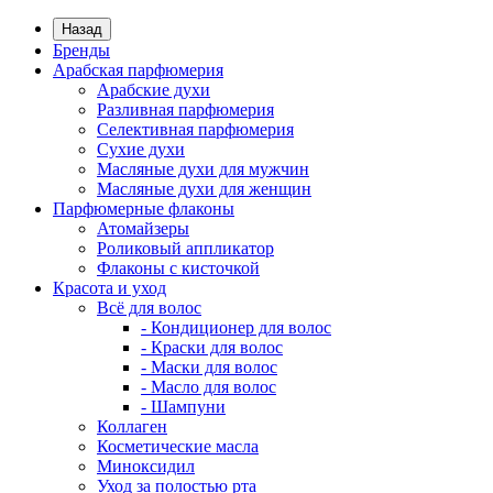
Назад
Бренды
Арабская парфюмерия
Арабские духи
Разливная парфюмерия
Селективная парфюмерия
Сухие духи
Масляные духи для мужчин
Масляные духи для женщин
Парфюмерные флаконы
Атомайзеры
Роликовый аппликатор
Флаконы с кисточкой
Красота и уход
Всё для волос
- Кондиционер для волос
- Краски для волос
- Маски для волос
- Масло для волос
- Шампуни
Коллаген
Косметические масла
Миноксидил
Уход за полостью рта