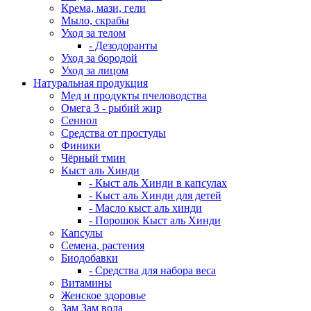
Крема, мази, гели
Мыло, скрабы
Уход за телом
- Дезодоранты
Уход за бородой
Уход за лицом
Натуральная продукция
Мед и продукты пчеловодства
Омега 3 - рыбий жир
Сеннол
Средства от простуды
Финики
Чёрный тмин
Кыст аль Хинди
- Кыст аль Хинди в капсулах
- Кыст аль Хинди для детей
- Масло кыст аль хинди
- Порошок Кыст аль Хинди
Капсулы
Семена, растения
Биодобавки
- Средства для набора веса
Витамины
Женское здоровье
Зам Зам вода