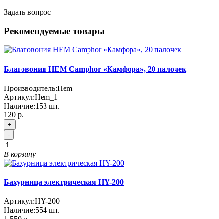
Задать вопрос
Рекомендуемые товары
Благовония HEM Camphor «Камфора», 20 палочек
Производитель:
Hem
Артикул:
Hem_1
Наличие:
153
шт.
120 р.
+
-
В корзину
Бахурница электрическая HY-200
Артикул:
HY-200
Наличие:
554
шт.
1 550 р.