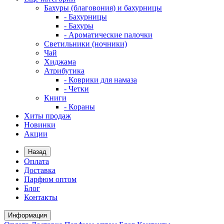
Бахуры (благовония) и бахурницы
- Бахурницы
- Бахуры
- Ароматические палочки
Светильники (ночники)
Чай
Хиджама
Атрибутика
- Коврики для намаза
- Четки
Книги
- Кораны
Хиты продаж
Новинки
Акции
Назад
Оплата
Доставка
Парфюм оптом
Блог
Контакты
Информация