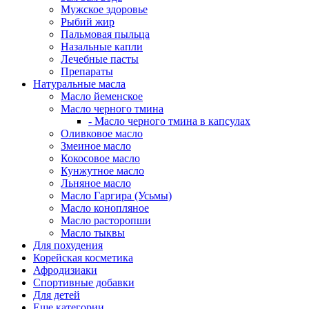
Мужское здоровье
Рыбий жир
Пальмовая пыльца
Назальные капли
Лечебные пасты
Препараты
Натуральные масла
Масло йеменское
Масло черного тмина
- Масло черного тмина в капсулах
Оливковое масло
Змеиное масло
Кокосовое масло
Кунжутное масло
Льняное масло
Масло Гаргира (Усьмы)
Масло конопляное
Масло расторопши
Масло тыквы
Для похудения
Корейская косметика
Афродизиаки
Спортивные добавки
Для детей
Еще категории