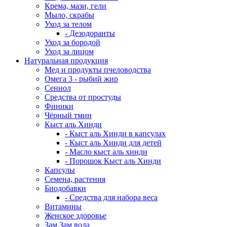
Крема, мази, гели
Мыло, скрабы
Уход за телом
- Дезодоранты
Уход за бородой
Уход за лицом
Натуральная продукция
Мед и продукты пчеловодства
Омега 3 - рыбий жир
Сеннол
Средства от простуды
Финики
Чёрный тмин
Кыст аль Хинди
- Кыст аль Хинди в капсулах
- Кыст аль Хинди для детей
- Масло кыст аль хинди
- Порошок Кыст аль Хинди
Капсулы
Семена, растения
Биодобавки
- Средства для набора веса
Витамины
Женское здоровье
Зам Зам вода