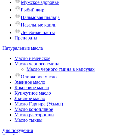
Мужское здоровье
Рыбий жир
Пальмовая пыльца
Назальные капли
Лечебные пасты
Препараты
Натуральные масла
Масло йеменское
Масло черного тмина
Масло черного тмина в капсулах
Оливковое масло
Змеиное масло
Кокосовое масло
Кунжутное масло
Льняное масло
Масло Гаргира (Усьмы)
Масло конопляное
Масло расторопши
Масло тыквы
Для похудения