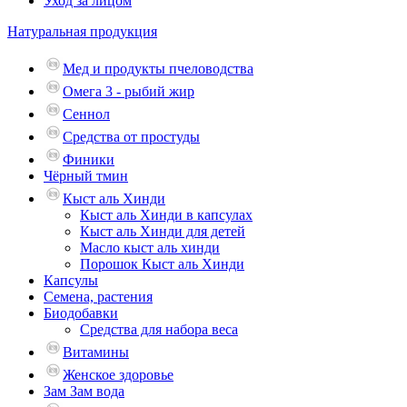
Уход за лицом
Натуральная продукция
Мед и продукты пчеловодства
Омега 3 - рыбий жир
Сеннол
Средства от простуды
Финики
Чёрный тмин
Кыст аль Хинди
Кыст аль Хинди в капсулах
Кыст аль Хинди для детей
Масло кыст аль хинди
Порошок Кыст аль Хинди
Капсулы
Семена, растения
Биодобавки
Средства для набора веса
Витамины
Женское здоровье
Зам Зам вода