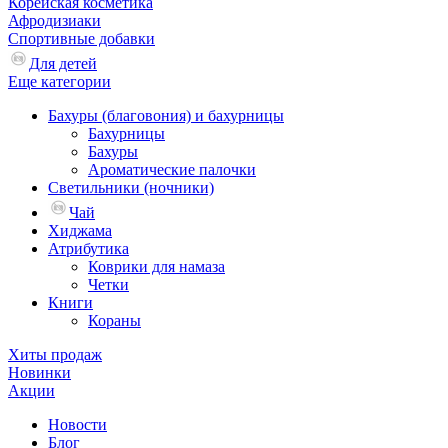
Корейская косметика
Афродизиаки
Спортивные добавки
Для детей
Еще категории
Бахуры (благовония) и бахурницы
Бахурницы
Бахуры
Ароматические палочки
Светильники (ночники)
Чай
Хиджама
Атрибутика
Коврики для намаза
Четки
Книги
Кораны
Хиты продаж
Новинки
Акции
Новости
Блог