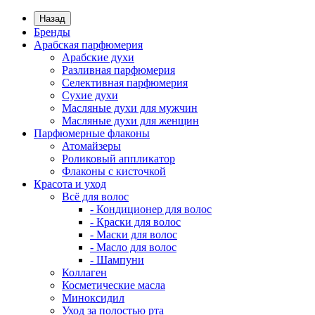
Назад
Бренды
Арабская парфюмерия
Арабские духи
Разливная парфюмерия
Селективная парфюмерия
Сухие духи
Масляные духи для мужчин
Масляные духи для женщин
Парфюмерные флаконы
Атомайзеры
Роликовый аппликатор
Флаконы с кисточкой
Красота и уход
Всё для волос
- Кондиционер для волос
- Краски для волос
- Маски для волос
- Масло для волос
- Шампуни
Коллаген
Косметические масла
Миноксидил
Уход за полостью рта