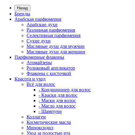
Назад
Бренды
Арабская парфюмерия
Арабские духи
Разливная парфюмерия
Селективная парфюмерия
Сухие духи
Масляные духи для мужчин
Масляные духи для женщин
Парфюмерные флаконы
Атомайзеры
Роликовый аппликатор
Флаконы с кисточкой
Красота и уход
Всё для волос
- Кондиционер для волос
- Краски для волос
- Маски для волос
- Масло для волос
- Шампуни
Коллаген
Косметические масла
Миноксидил
Уход за полостью рта