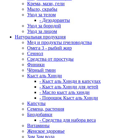
Крема, мази, гели
Мыло, скрабы
Уход за телом
- Дезодоранты
Уход за бородой
Уход за лицом
Натуральная продукция
Мед и продукты пчеловодства
Омега 3 - рыбий жир
Сеннол
Средства от простуды
Финики
Чёрный тмин
Кыст аль Хинди
- Кыст аль Хинди в капсулах
- Кыст аль Хинди для детей
- Масло кыст аль хинди
- Порошок Кыст аль Хинди
Капсулы
Семена, растения
Биодобавки
- Средства для набора веса
Витамины
Женское здоровье
Зам Зам вода