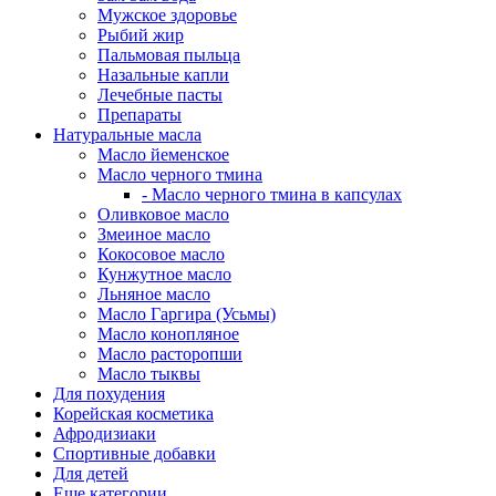
Мужское здоровье
Рыбий жир
Пальмовая пыльца
Назальные капли
Лечебные пасты
Препараты
Натуральные масла
Масло йеменское
Масло черного тмина
- Масло черного тмина в капсулах
Оливковое масло
Змеиное масло
Кокосовое масло
Кунжутное масло
Льняное масло
Масло Гаргира (Усьмы)
Масло конопляное
Масло расторопши
Масло тыквы
Для похудения
Корейская косметика
Афродизиаки
Спортивные добавки
Для детей
Еще категории