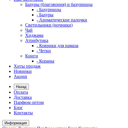
Бахуры (благовония) и бахурницы
- Бахурницы
- Бахуры
- Ароматические палочки
Светильники (ночники)
Чай
Хиджама
Атрибутика
- Коврики для намаза
- Четки
Книги
- Кораны
Хиты продаж
Новинки
Акции
Назад
Оплата
Доставка
Парфюм оптом
Блог
Контакты
Информация