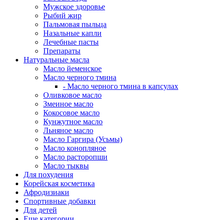
Мужское здоровье
Рыбий жир
Пальмовая пыльца
Назальные капли
Лечебные пасты
Препараты
Натуральные масла
Масло йеменское
Масло черного тмина
- Масло черного тмина в капсулах
Оливковое масло
Змеиное масло
Кокосовое масло
Кунжутное масло
Льняное масло
Масло Гаргира (Усьмы)
Масло конопляное
Масло расторопши
Масло тыквы
Для похудения
Корейская косметика
Афродизиаки
Спортивные добавки
Для детей
Еще категории