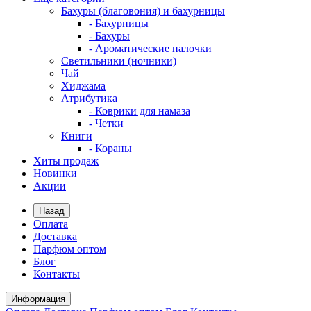
Бахуры (благовония) и бахурницы
- Бахурницы
- Бахуры
- Ароматические палочки
Светильники (ночники)
Чай
Хиджама
Атрибутика
- Коврики для намаза
- Четки
Книги
- Кораны
Хиты продаж
Новинки
Акции
Назад
Оплата
Доставка
Парфюм оптом
Блог
Контакты
Информация