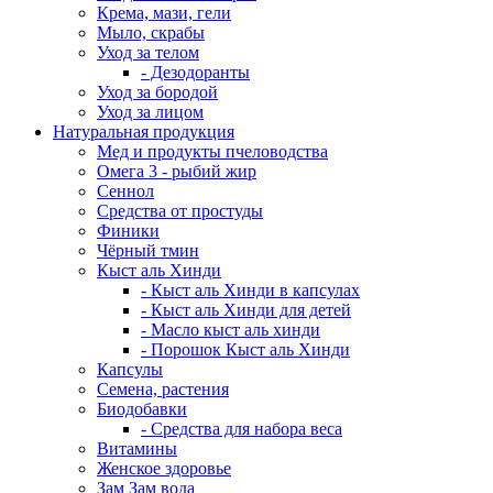
Крема, мази, гели
Мыло, скрабы
Уход за телом
- Дезодоранты
Уход за бородой
Уход за лицом
Натуральная продукция
Мед и продукты пчеловодства
Омега 3 - рыбий жир
Сеннол
Средства от простуды
Финики
Чёрный тмин
Кыст аль Хинди
- Кыст аль Хинди в капсулах
- Кыст аль Хинди для детей
- Масло кыст аль хинди
- Порошок Кыст аль Хинди
Капсулы
Семена, растения
Биодобавки
- Средства для набора веса
Витамины
Женское здоровье
Зам Зам вода