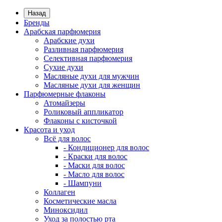
Назад
Бренды
Арабская парфюмерия
Арабские духи
Разливная парфюмерия
Селективная парфюмерия
Сухие духи
Масляные духи для мужчин
Масляные духи для женщин
Парфюмерные флаконы
Атомайзеры
Роликовый аппликатор
Флаконы с кисточкой
Красота и уход
Всё для волос
- Кондиционер для волос
- Краски для волос
- Маски для волос
- Масло для волос
- Шампуни
Коллаген
Косметические масла
Миноксидил
Уход за полостью рта