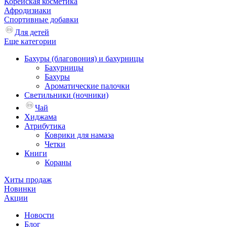
Корейская косметика
Афродизиаки
Спортивные добавки
Для детей
Еще категории
Бахуры (благовония) и бахурницы
Бахурницы
Бахуры
Ароматические палочки
Светильники (ночники)
Чай
Хиджама
Атрибутика
Коврики для намаза
Четки
Книги
Кораны
Хиты продаж
Новинки
Акции
Новости
Блог