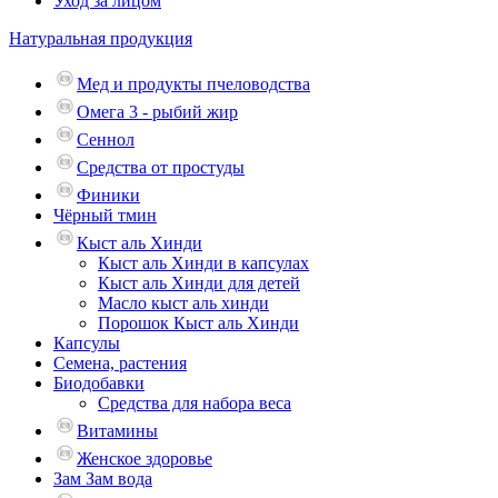
Уход за лицом
Натуральная продукция
Мед и продукты пчеловодства
Омега 3 - рыбий жир
Сеннол
Средства от простуды
Финики
Чёрный тмин
Кыст аль Хинди
Кыст аль Хинди в капсулах
Кыст аль Хинди для детей
Масло кыст аль хинди
Порошок Кыст аль Хинди
Капсулы
Семена, растения
Биодобавки
Средства для набора веса
Витамины
Женское здоровье
Зам Зам вода