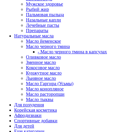
Мужское здоровье
Рыбий жир
Пальмовая пыльца
Назальные капли
Лечебные пасты
Препараты
Натуральные масла
Масло йеменское
Масло черного тмина
- Масло черного тмина в капсулах
Оливковое масло
Змеиное масло
Кокосовое масло
Кунжутное масло
Льняное масло
Масло Гаргира (Усьмы)
Масло конопляное
Масло расторопши
Масло тыквы
Для похудения
Корейская косметика
Афродизиаки
Спортивные добавки
Для детей
Еще категории