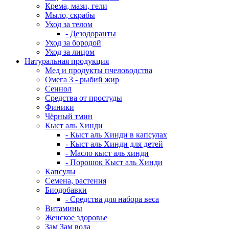
Крема, мази, гели
Мыло, скрабы
Уход за телом
- Дезодоранты
Уход за бородой
Уход за лицом
Натуральная продукция
Мед и продукты пчеловодства
Омега 3 - рыбий жир
Сеннол
Средства от простуды
Финики
Чёрный тмин
Кыст аль Хинди
- Кыст аль Хинди в капсулах
- Кыст аль Хинди для детей
- Масло кыст аль хинди
- Порошок Кыст аль Хинди
Капсулы
Семена, растения
Биодобавки
- Средства для набора веса
Витамины
Женское здоровье
Зам Зам вода