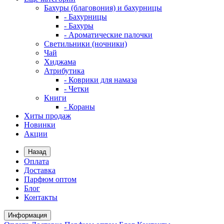
Бахуры (благовония) и бахурницы
- Бахурницы
- Бахуры
- Ароматические палочки
Светильники (ночники)
Чай
Хиджама
Атрибутика
- Коврики для намаза
- Четки
Книги
- Кораны
Хиты продаж
Новинки
Акции
Назад
Оплата
Доставка
Парфюм оптом
Блог
Контакты
Информация