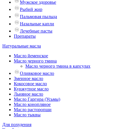
Мужское здоровье
Рыбий жир
Пальмовая пыльца
Назальные капли
Лечебные пасты
Препараты
Натуральные масла
Масло йеменское
Масло черного тмина
Масло черного тмина в капсулах
Оливковое масло
Змеиное масло
Кокосовое масло
Кунжутное масло
Льняное масло
Масло Гаргира (Усьмы)
Масло конопляное
Масло расторопши
Масло тыквы
Для похудения