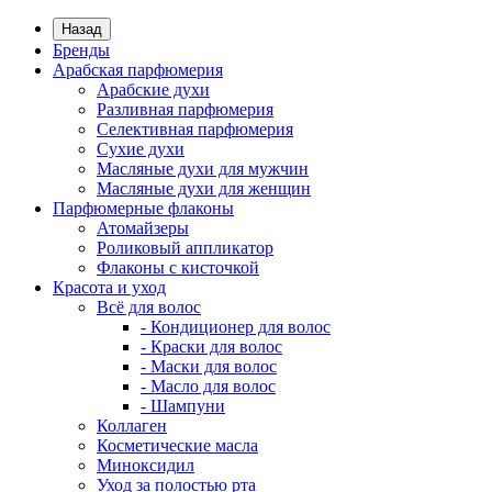
Назад
Бренды
Арабская парфюмерия
Арабские духи
Разливная парфюмерия
Селективная парфюмерия
Сухие духи
Масляные духи для мужчин
Масляные духи для женщин
Парфюмерные флаконы
Атомайзеры
Роликовый аппликатор
Флаконы с кисточкой
Красота и уход
Всё для волос
- Кондиционер для волос
- Краски для волос
- Маски для волос
- Масло для волос
- Шампуни
Коллаген
Косметические масла
Миноксидил
Уход за полостью рта