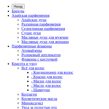
Назад
Бренды
Арабская парфюмерия
Арабские духи
Разливная парфюмерия
Селективная парфюмерия
Сухие духи
Масляные духи для мужчин
Масляные духи для женщин
Парфюмерные флаконы
Атомайзеры
Роликовый аппликатор
Флаконы с кисточкой
Красота и уход
Всё для волос
- Кондиционер для волос
- Краски для волос
- Маски для волос
- Масло для волос
- Шампуни
Коллаген
Косметические масла
Миноксидил
Уход за полостью рта