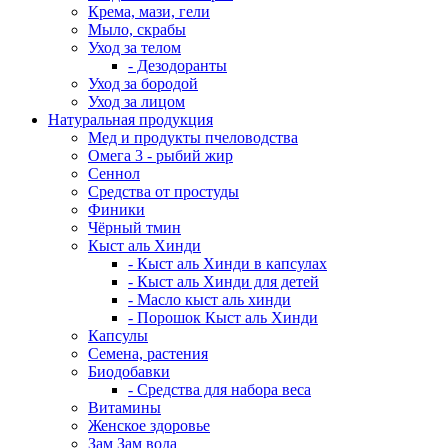
Крема, мази, гели
Мыло, скрабы
Уход за телом
- Дезодоранты
Уход за бородой
Уход за лицом
Натуральная продукция
Мед и продукты пчеловодства
Омега 3 - рыбий жир
Сеннол
Средства от простуды
Финики
Чёрный тмин
Кыст аль Хинди
- Кыст аль Хинди в капсулах
- Кыст аль Хинди для детей
- Масло кыст аль хинди
- Порошок Кыст аль Хинди
Капсулы
Семена, растения
Биодобавки
- Средства для набора веса
Витамины
Женское здоровье
Зам Зам вода