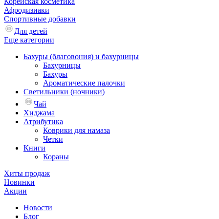
Корейская косметика
Афродизиаки
Спортивные добавки
Для детей
Еще категории
Бахуры (благовония) и бахурницы
Бахурницы
Бахуры
Ароматические палочки
Светильники (ночники)
Чай
Хиджама
Атрибутика
Коврики для намаза
Четки
Книги
Кораны
Хиты продаж
Новинки
Акции
Новости
Блог