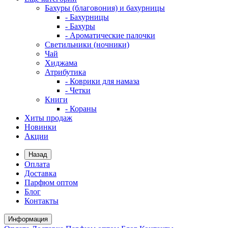
Бахуры (благовония) и бахурницы
- Бахурницы
- Бахуры
- Ароматические палочки
Светильники (ночники)
Чай
Хиджама
Атрибутика
- Коврики для намаза
- Четки
Книги
- Кораны
Хиты продаж
Новинки
Акции
Назад
Оплата
Доставка
Парфюм оптом
Блог
Контакты
Информация