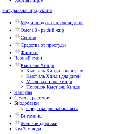
Уход за лицом
Натуральная продукция
Мед и продукты пчеловодства
Омега 3 - рыбий жир
Сеннол
Средства от простуды
Финики
Чёрный тмин
Кыст аль Хинди
Кыст аль Хинди в капсулах
Кыст аль Хинди для детей
Масло кыст аль хинди
Порошок Кыст аль Хинди
Капсулы
Семена, растения
Биодобавки
Средства для набора веса
Витамины
Женское здоровье
Зам Зам вода