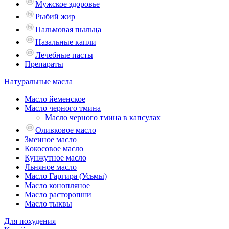
Мужское здоровье
Рыбий жир
Пальмовая пыльца
Назальные капли
Лечебные пасты
Препараты
Натуральные масла
Масло йеменское
Масло черного тмина
Масло черного тмина в капсулах
Оливковое масло
Змеиное масло
Кокосовое масло
Кунжутное масло
Льняное масло
Масло Гаргира (Усьмы)
Масло конопляное
Масло расторопши
Масло тыквы
Для похудения