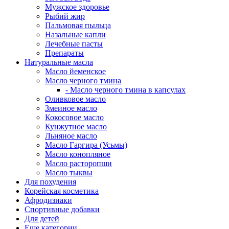
Мужское здоровье
Рыбий жир
Пальмовая пыльца
Назальные капли
Лечебные пасты
Препараты
Натуральные масла
Масло йеменское
Масло черного тмина
- Масло черного тмина в капсулах
Оливковое масло
Змеиное масло
Кокосовое масло
Кунжутное масло
Льняное масло
Масло Гаргира (Усьмы)
Масло конопляное
Масло расторопши
Масло тыквы
Для похудения
Корейская косметика
Афродизиаки
Спортивные добавки
Для детей
Еще категории