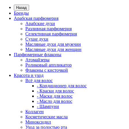
Назад
Бренды
Арабская парфюмерия
Арабские духи
Разливная парфюмерия
Селективная парфюмерия
Сухие духи
Масляные духи для мужчин
Масляные духи для женщин
Парфюмерные флаконы
Атомайзеры
Роликовый аппликатор
Флаконы с кисточкой
Красота и уход
Всё для волос
- Кондиционер для волос
- Краски для волос
- Маски для волос
- Масло для волос
- Шампуни
Коллаген
Косметические масла
Миноксидил
Уход за полостью рта