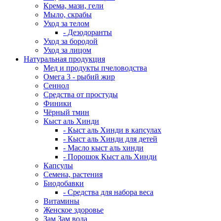
Крема, мази, гели
Мыло, скрабы
Уход за телом
- Дезодоранты
Уход за бородой
Уход за лицом
Натуральная продукция
Мед и продукты пчеловодства
Омега 3 - рыбий жир
Сеннол
Средства от простуды
Финики
Чёрный тмин
Кыст аль Хинди
- Кыст аль Хинди в капсулах
- Кыст аль Хинди для детей
- Масло кыст аль хинди
- Порошок Кыст аль Хинди
Капсулы
Семена, растения
Биодобавки
- Средства для набора веса
Витамины
Женское здоровье
Зам Зам вода