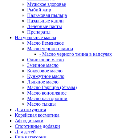
Мужское здоровье
Рыбий жир
Пальмовая пыльца
Назальные капли
Лечебные пасты
Препараты
Натуральные масла
Масло йеменское
Масло черного тмина
- Масло черного тмина в капсулах
Оливковое масло
Змеиное масло
Кокосовое масло
Кунжутное масло
Льняное масло
Масло Гаргира (Усьмы)
Масло конопляное
Масло расторопши
Масло тыквы
Для похудения
Корейская косметика
Афродизиаки
Спортивные добавки
Для детей
Еще категории