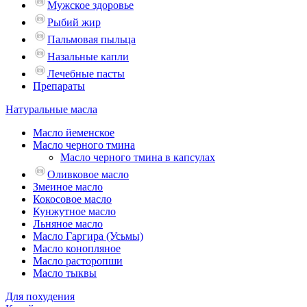
Мужское здоровье
Рыбий жир
Пальмовая пыльца
Назальные капли
Лечебные пасты
Препараты
Натуральные масла
Масло йеменское
Масло черного тмина
Масло черного тмина в капсулах
Оливковое масло
Змеиное масло
Кокосовое масло
Кунжутное масло
Льняное масло
Масло Гаргира (Усьмы)
Масло конопляное
Масло расторопши
Масло тыквы
Для похудения