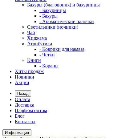
Бахуры (благовония) и бахурницы
- Бахурницы
- Бахуры
- Ароматические палочки
Светильники (ночники)
Чай
Хиджама
Атрибутика
- Коврики для намаза
- Четки
Книги
- Кораны
Хиты продаж
Новинки
Акции
Назад
Оплата
Доставка
Парфюм оптом
Блог
Контакты
Информация