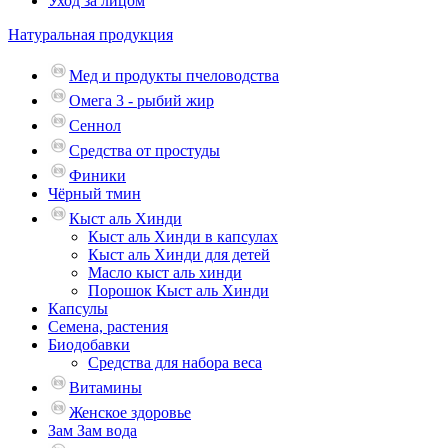
Уход за лицом
Натуральная продукция
Мед и продукты пчеловодства
Омега 3 - рыбий жир
Сеннол
Средства от простуды
Финики
Чёрный тмин
Кыст аль Хинди
Кыст аль Хинди в капсулах
Кыст аль Хинди для детей
Масло кыст аль хинди
Порошок Кыст аль Хинди
Капсулы
Семена, растения
Биодобавки
Средства для набора веса
Витамины
Женское здоровье
Зам Зам вода