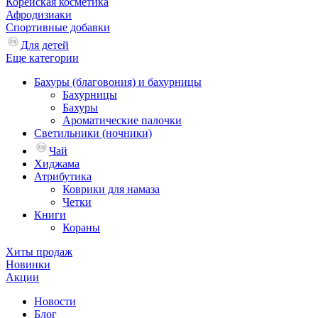
Корейская косметика
Афродизиаки
Спортивные добавки
Для детей
Еще категории
Бахуры (благовония) и бахурницы
Бахурницы
Бахуры
Ароматические палочки
Светильники (ночники)
Чай
Хиджама
Атрибутика
Коврики для намаза
Четки
Книги
Кораны
Хиты продаж
Новинки
Акции
Новости
Блог