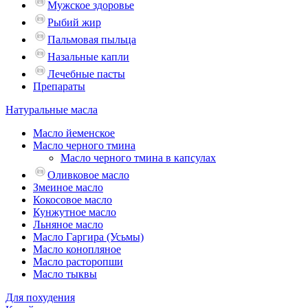
Мужское здоровье
Рыбий жир
Пальмовая пыльца
Назальные капли
Лечебные пасты
Препараты
Натуральные масла
Масло йеменское
Масло черного тмина
Масло черного тмина в капсулах
Оливковое масло
Змеиное масло
Кокосовое масло
Кунжутное масло
Льняное масло
Масло Гаргира (Усьмы)
Масло конопляное
Масло расторопши
Масло тыквы
Для похудения