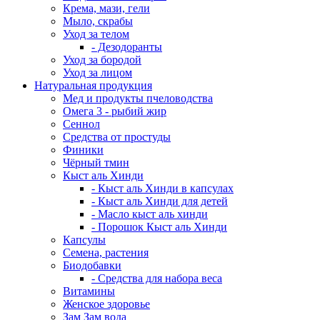
Крема, мази, гели
Мыло, скрабы
Уход за телом
- Дезодоранты
Уход за бородой
Уход за лицом
Натуральная продукция
Мед и продукты пчеловодства
Омега 3 - рыбий жир
Сеннол
Средства от простуды
Финики
Чёрный тмин
Кыст аль Хинди
- Кыст аль Хинди в капсулах
- Кыст аль Хинди для детей
- Масло кыст аль хинди
- Порошок Кыст аль Хинди
Капсулы
Семена, растения
Биодобавки
- Средства для набора веса
Витамины
Женское здоровье
Зам Зам вода