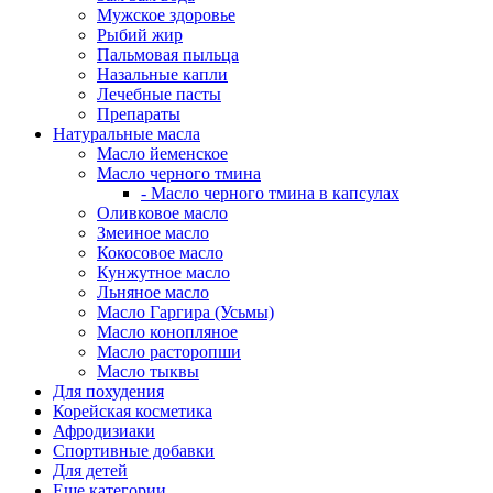
Мужское здоровье
Рыбий жир
Пальмовая пыльца
Назальные капли
Лечебные пасты
Препараты
Натуральные масла
Масло йеменское
Масло черного тмина
- Масло черного тмина в капсулах
Оливковое масло
Змеиное масло
Кокосовое масло
Кунжутное масло
Льняное масло
Масло Гаргира (Усьмы)
Масло конопляное
Масло расторопши
Масло тыквы
Для похудения
Корейская косметика
Афродизиаки
Спортивные добавки
Для детей
Еще категории