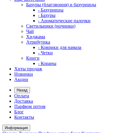
Бахуры (благовония) и бахурницы
- Бахурницы
- Бахуры
- Ароматические палочки
Светильники (ночники)
Чай
Хиджама
Атрибутика
- Коврики для намаза
- Четки
Книги
- Кораны
Хиты продаж
Новинки
Акции
Назад
Оплата
Доставка
Парфюм оптом
Блог
Контакты
Информация