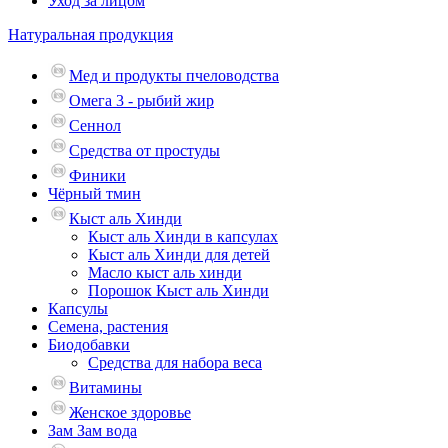
Уход за лицом
Натуральная продукция
Мед и продукты пчеловодства
Омега 3 - рыбий жир
Сеннол
Средства от простуды
Финики
Чёрный тмин
Кыст аль Хинди
Кыст аль Хинди в капсулах
Кыст аль Хинди для детей
Масло кыст аль хинди
Порошок Кыст аль Хинди
Капсулы
Семена, растения
Биодобавки
Средства для набора веса
Витамины
Женское здоровье
Зам Зам вода