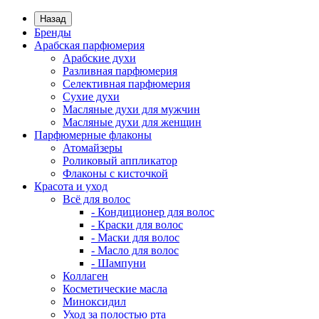
Назад
Бренды
Арабская парфюмерия
Арабские духи
Разливная парфюмерия
Селективная парфюмерия
Сухие духи
Масляные духи для мужчин
Масляные духи для женщин
Парфюмерные флаконы
Атомайзеры
Роликовый аппликатор
Флаконы с кисточкой
Красота и уход
Всё для волос
- Кондиционер для волос
- Краски для волос
- Маски для волос
- Масло для волос
- Шампуни
Коллаген
Косметические масла
Миноксидил
Уход за полостью рта