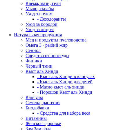
Крема, мази, гели
Мыло, скрабы
Уход за телом
- Дезодоранты
Уход за бородой
Уход за лицом
Натуральная продукция
Мед и продукты пчеловодства
Омега 3 - рыбий жир
Сеннол
Средства от простуды
Финики
Чёрный тмин
Кыст аль Хинди
- Кыст аль Хинди в капсулах
- Кыст аль Хинди для детей
- Масло кыст аль хинди
- Порошок Кыст аль Хинди
Капсулы
Семена, растения
Биодобавки
- Средства для набора веса
Витамины
Женское здоровье
Зам Зам вода