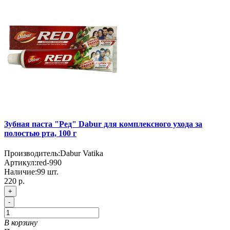
Зубная паста "Ред" Dabur для комплексного ухода за
полостью рта, 100 г
Производитель:
Dabur Vatika
Артикул:
red-990
Наличие:
99
шт.
220 р.
+
-
В корзину