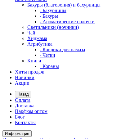
Бахуры (благовония) и бахурницы
- Бахурницы
- Бахуры
- Ароматические палочки
Светильники (ночники)
Чай
Хиджама
Атрибутика
- Коврики для намаза
- Четки
Книги
- Кораны
Хиты продаж
Новинки
Акции
Назад
Оплата
Доставка
Парфюм оптом
Блог
Контакты
Информация