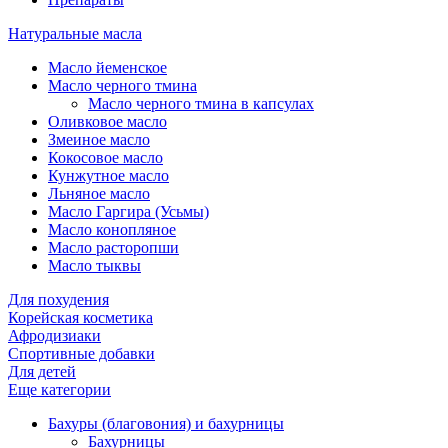
Натуральные масла
Масло йеменское
Масло черного тмина
Масло черного тмина в капсулах
Оливковое масло
Змеиное масло
Кокосовое масло
Кунжутное масло
Льняное масло
Масло Гаргира (Усьмы)
Масло конопляное
Масло расторопши
Масло тыквы
Для похудения
Корейская косметика
Афродизиаки
Спортивные добавки
Для детей
Еще категории
Бахуры (благовония) и бахурницы
Бахурницы