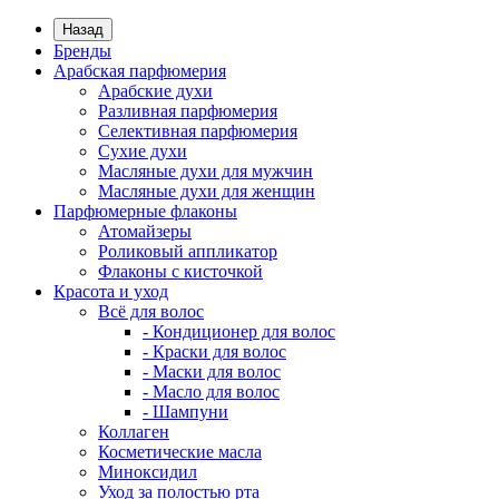
Назад
Бренды
Арабская парфюмерия
Арабские духи
Разливная парфюмерия
Селективная парфюмерия
Сухие духи
Масляные духи для мужчин
Масляные духи для женщин
Парфюмерные флаконы
Атомайзеры
Роликовый аппликатор
Флаконы с кисточкой
Красота и уход
Всё для волос
- Кондиционер для волос
- Краски для волос
- Маски для волос
- Масло для волос
- Шампуни
Коллаген
Косметические масла
Миноксидил
Уход за полостью рта