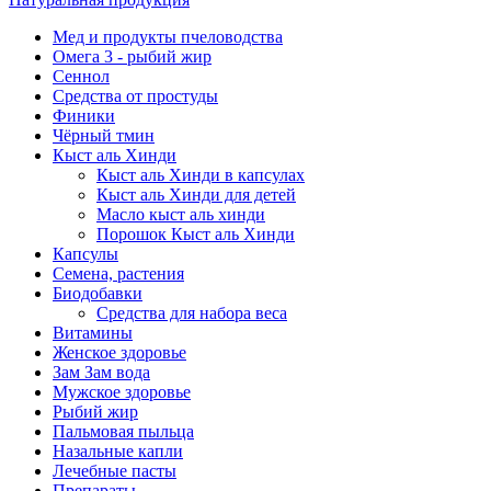
Мед и продукты пчеловодства
Омега 3 - рыбий жир
Сеннол
Средства от простуды
Финики
Чёрный тмин
Кыст аль Хинди
Кыст аль Хинди в капсулах
Кыст аль Хинди для детей
Масло кыст аль хинди
Порошок Кыст аль Хинди
Капсулы
Семена, растения
Биодобавки
Средства для набора веса
Витамины
Женское здоровье
Зам Зам вода
Мужское здоровье
Рыбий жир
Пальмовая пыльца
Назальные капли
Лечебные пасты
Препараты