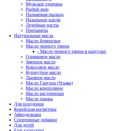
Мужское здоровье
Рыбий жир
Пальмовая пыльца
Назальные капли
Лечебные пасты
Препараты
Натуральные масла
Масло йеменское
Масло черного тмина
- Масло черного тмина в капсулах
Оливковое масло
Змеиное масло
Кокосовое масло
Кунжутное масло
Льняное масло
Масло Гаргира (Усьмы)
Масло конопляное
Масло расторопши
Масло тыквы
Для похудения
Корейская косметика
Афродизиаки
Спортивные добавки
Для детей
Еще категории