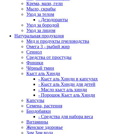
Крема, мази, гели
Мыло, скрабы
Уход за телом
- Дезодоранты
Уход за бородой
Уход за лицом
Натуральная продукция
Мед и продукты пчеловодства
Омега 3 - рыбий жир
Сеннол
Средства от простуды
Финики
Чёрный тмин
Кыст аль Хинди
- Кыст аль Хинди в капсулах
- Кыст аль Хинди для детей
- Масло кыст аль хинди
- Порошок Кыст аль Хинди
Капсулы
Семена, растения
Биодобавки
- Средства для набора веса
Витамины
Женское здоровье
Зам Зам вода