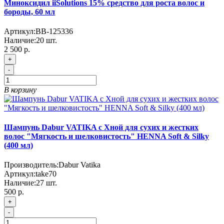
Миноксидил iiSolutions 15% средство для роста волос и
бороды, 60 мл
Артикул:
BB-125336
Наличие:
20
шт.
2 500 р.
+
-
В корзину
Шампунь Dabur VATIKA с Хной для сухих и жестких
волос "Мягкость и шелковистость" HENNA Soft & Silky
(400 мл)
Производитель:
Dabur Vatika
Артикул:
take70
Наличие:
27
шт.
500 р.
+
-