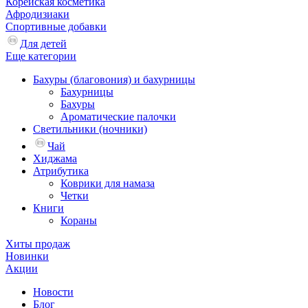
Корейская косметика
Афродизиаки
Спортивные добавки
Для детей
Еще категории
Бахуры (благовония) и бахурницы
Бахурницы
Бахуры
Ароматические палочки
Светильники (ночники)
Чай
Хиджама
Атрибутика
Коврики для намаза
Четки
Книги
Кораны
Хиты продаж
Новинки
Акции
Новости
Блог