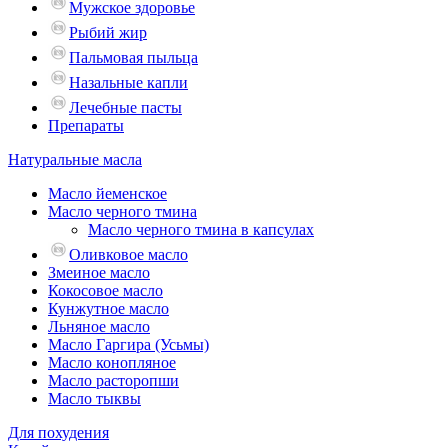
Мужское здоровье
Рыбий жир
Пальмовая пыльца
Назальные капли
Лечебные пасты
Препараты
Натуральные масла
Масло йеменское
Масло черного тмина
Масло черного тмина в капсулах
Оливковое масло
Змеиное масло
Кокосовое масло
Кунжутное масло
Льняное масло
Масло Гаргира (Усьмы)
Масло конопляное
Масло расторопши
Масло тыквы
Для похудения