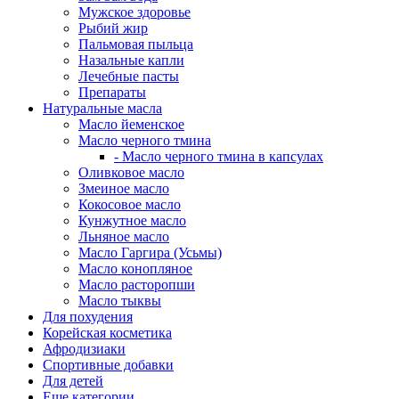
Мужское здоровье
Рыбий жир
Пальмовая пыльца
Назальные капли
Лечебные пасты
Препараты
Натуральные масла
Масло йеменское
Масло черного тмина
- Масло черного тмина в капсулах
Оливковое масло
Змеиное масло
Кокосовое масло
Кунжутное масло
Льняное масло
Масло Гаргира (Усьмы)
Масло конопляное
Масло расторопши
Масло тыквы
Для похудения
Корейская косметика
Афродизиаки
Спортивные добавки
Для детей
Еще категории