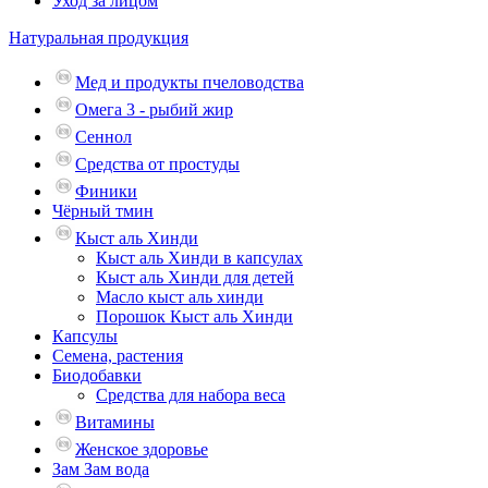
Уход за лицом
Натуральная продукция
Мед и продукты пчеловодства
Омега 3 - рыбий жир
Сеннол
Средства от простуды
Финики
Чёрный тмин
Кыст аль Хинди
Кыст аль Хинди в капсулах
Кыст аль Хинди для детей
Масло кыст аль хинди
Порошок Кыст аль Хинди
Капсулы
Семена, растения
Биодобавки
Средства для набора веса
Витамины
Женское здоровье
Зам Зам вода