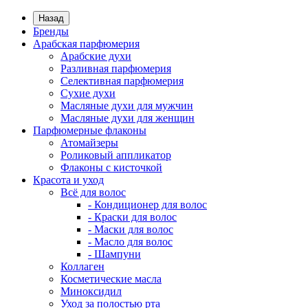
Назад
Бренды
Арабская парфюмерия
Арабские духи
Разливная парфюмерия
Селективная парфюмерия
Сухие духи
Масляные духи для мужчин
Масляные духи для женщин
Парфюмерные флаконы
Атомайзеры
Роликовый аппликатор
Флаконы с кисточкой
Красота и уход
Всё для волос
- Кондиционер для волос
- Краски для волос
- Маски для волос
- Масло для волос
- Шампуни
Коллаген
Косметические масла
Миноксидил
Уход за полостью рта