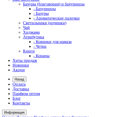
Бахуры (благовония) и бахурницы
- Бахурницы
- Бахуры
- Ароматические палочки
Светильники (ночники)
Чай
Хиджама
Атрибутика
- Коврики для намаза
- Четки
Книги
- Кораны
Хиты продаж
Новинки
Акции
Назад
Оплата
Доставка
Парфюм оптом
Блог
Контакты
Информация