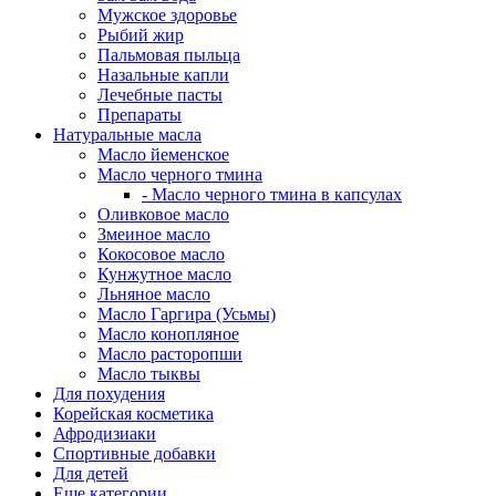
Мужское здоровье
Рыбий жир
Пальмовая пыльца
Назальные капли
Лечебные пасты
Препараты
Натуральные масла
Масло йеменское
Масло черного тмина
- Масло черного тмина в капсулах
Оливковое масло
Змеиное масло
Кокосовое масло
Кунжутное масло
Льняное масло
Масло Гаргира (Усьмы)
Масло конопляное
Масло расторопши
Масло тыквы
Для похудения
Корейская косметика
Афродизиаки
Спортивные добавки
Для детей
Еще категории