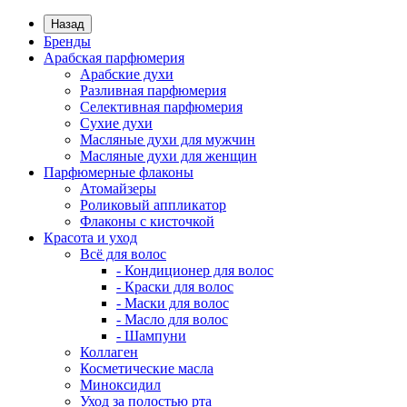
Назад
Бренды
Арабская парфюмерия
Арабские духи
Разливная парфюмерия
Селективная парфюмерия
Сухие духи
Масляные духи для мужчин
Масляные духи для женщин
Парфюмерные флаконы
Атомайзеры
Роликовый аппликатор
Флаконы с кисточкой
Красота и уход
Всё для волос
- Кондиционер для волос
- Краски для волос
- Маски для волос
- Масло для волос
- Шампуни
Коллаген
Косметические масла
Миноксидил
Уход за полостью рта