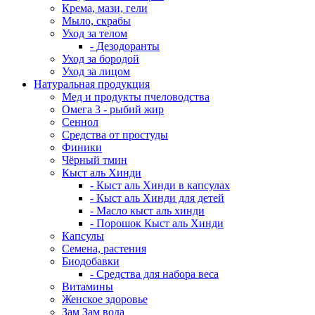
Крема, мази, гели
Мыло, скрабы
Уход за телом
- Дезодоранты
Уход за бородой
Уход за лицом
Натуральная продукция
Мед и продукты пчеловодства
Омега 3 - рыбий жир
Сеннол
Средства от простуды
Финики
Чёрный тмин
Кыст аль Хинди
- Кыст аль Хинди в капсулах
- Кыст аль Хинди для детей
- Масло кыст аль хинди
- Порошок Кыст аль Хинди
Капсулы
Семена, растения
Биодобавки
- Средства для набора веса
Витамины
Женское здоровье
Зам Зам вода