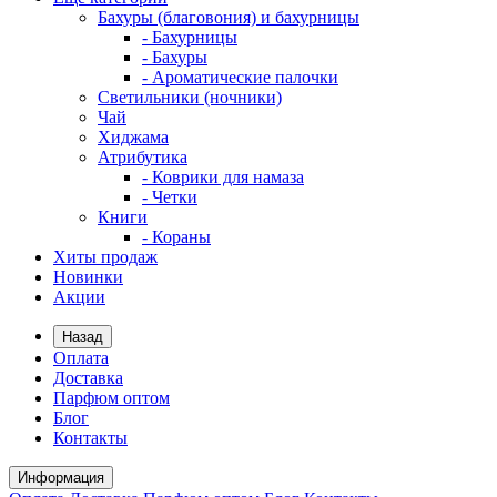
Бахуры (благовония) и бахурницы
- Бахурницы
- Бахуры
- Ароматические палочки
Светильники (ночники)
Чай
Хиджама
Атрибутика
- Коврики для намаза
- Четки
Книги
- Кораны
Хиты продаж
Новинки
Акции
Назад
Оплата
Доставка
Парфюм оптом
Блог
Контакты
Информация