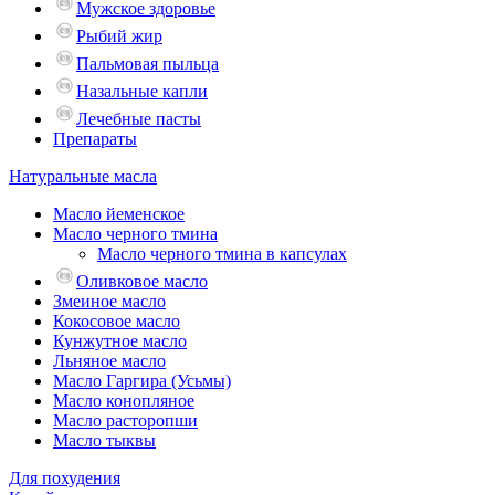
Мужское здоровье
Рыбий жир
Пальмовая пыльца
Назальные капли
Лечебные пасты
Препараты
Натуральные масла
Масло йеменское
Масло черного тмина
Масло черного тмина в капсулах
Оливковое масло
Змеиное масло
Кокосовое масло
Кунжутное масло
Льняное масло
Масло Гаргира (Усьмы)
Масло конопляное
Масло расторопши
Масло тыквы
Для похудения