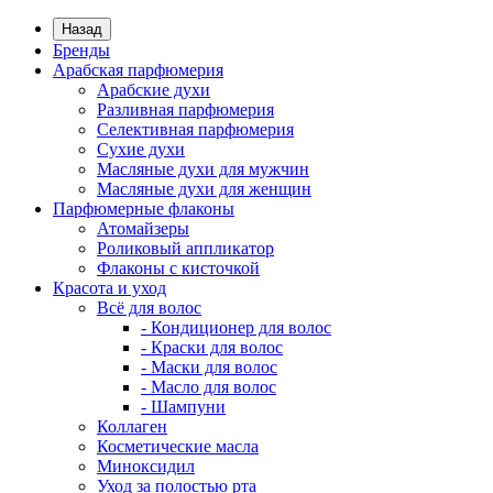
Назад
Бренды
Арабская парфюмерия
Арабские духи
Разливная парфюмерия
Селективная парфюмерия
Сухие духи
Масляные духи для мужчин
Масляные духи для женщин
Парфюмерные флаконы
Атомайзеры
Роликовый аппликатор
Флаконы с кисточкой
Красота и уход
Всё для волос
- Кондиционер для волос
- Краски для волос
- Маски для волос
- Масло для волос
- Шампуни
Коллаген
Косметические масла
Миноксидил
Уход за полостью рта