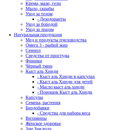
Крема, мази, гели
Мыло, скрабы
Уход за телом
- Дезодоранты
Уход за бородой
Уход за лицом
Натуральная продукция
Мед и продукты пчеловодства
Омега 3 - рыбий жир
Сеннол
Средства от простуды
Финики
Чёрный тмин
Кыст аль Хинди
- Кыст аль Хинди в капсулах
- Кыст аль Хинди для детей
- Масло кыст аль хинди
- Порошок Кыст аль Хинди
Капсулы
Семена, растения
Биодобавки
- Средства для набора веса
Витамины
Женское здоровье
Зам Зам вода