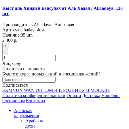
Кыст аль Хинди в капсулах от Аль Хадая / AlHadaya, 120
шт
Производитель:
Alhadaya | Аль хадая
Артикул:
alhadaya-kist
Наличие:
35
шт.
2 400 р.
+
-
В корзину
Подписка на новости
Будьте в курсе новых акций и спецпредложений!
Подписаться
SAMYUN WAN ОПТОМ И В РОЗНИЦУ В МОСКВЕ
Политика конфиденциальности
Оплата
Доставка
Наш блог
Оптовикам
Контакты
Арабская
парфюмерия
Арабские
духи