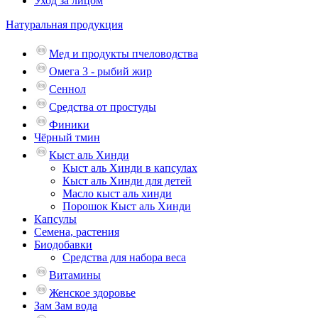
Уход за лицом
Натуральная продукция
Мед и продукты пчеловодства
Омега 3 - рыбий жир
Сеннол
Средства от простуды
Финики
Чёрный тмин
Кыст аль Хинди
Кыст аль Хинди в капсулах
Кыст аль Хинди для детей
Масло кыст аль хинди
Порошок Кыст аль Хинди
Капсулы
Семена, растения
Биодобавки
Средства для набора веса
Витамины
Женское здоровье
Зам Зам вода