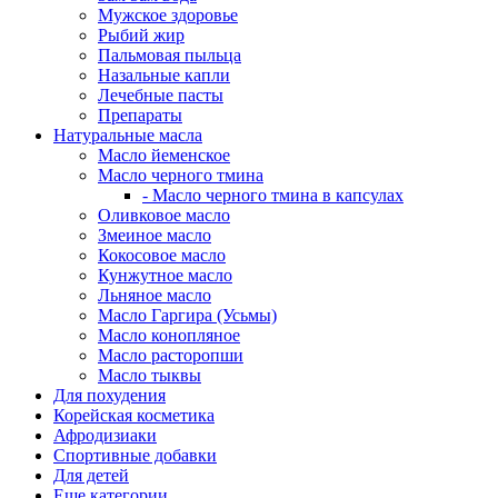
Мужское здоровье
Рыбий жир
Пальмовая пыльца
Назальные капли
Лечебные пасты
Препараты
Натуральные масла
Масло йеменское
Масло черного тмина
- Масло черного тмина в капсулах
Оливковое масло
Змеиное масло
Кокосовое масло
Кунжутное масло
Льняное масло
Масло Гаргира (Усьмы)
Масло конопляное
Масло расторопши
Масло тыквы
Для похудения
Корейская косметика
Афродизиаки
Спортивные добавки
Для детей
Еще категории