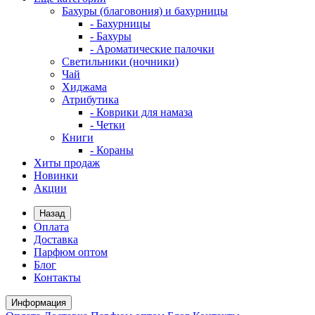
Бахуры (благовония) и бахурницы
- Бахурницы
- Бахуры
- Ароматические палочки
Светильники (ночники)
Чай
Хиджама
Атрибутика
- Коврики для намаза
- Четки
Книги
- Кораны
Хиты продаж
Новинки
Акции
Назад
Оплата
Доставка
Парфюм оптом
Блог
Контакты
Информация