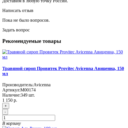
Доставим в любую точку России.
Написать отзыв
Пока не было вопросов.
Задать вопрос
Рекомендуемые товары
Травяной сироп Провитек Provitec Avicenna Авиценна, 150
мл
Производитель:
Avicenna
Артикул:
M00174
Наличие:
349
шт.
1 150 р.
+
-
В корзину